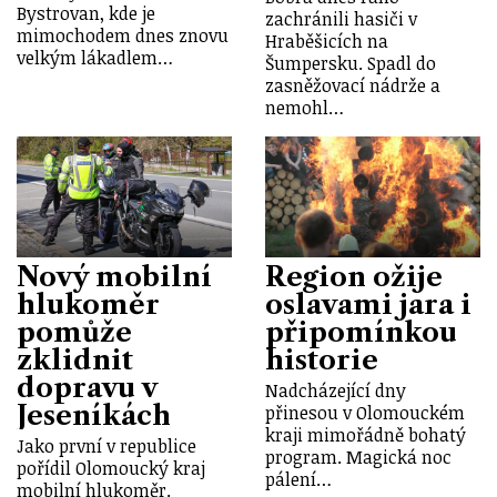
Bystrovan, kde je
zachránili hasiči v
mimochodem dnes znovu
Hraběšicích na
velkým lákadlem…
Šumpersku. Spadl do
zasněžovací nádrže a
nemohl…
Nový mobilní
Region ožije
hlukoměr
oslavami jara i
pomůže
připomínkou
zklidnit
historie
dopravu v
Nadcházející dny
Jeseníkách
přinesou v Olomouckém
kraji mimořádně bohatý
Jako první v republice
program. Magická noc
pořídil Olomoucký kraj
pálení…
mobilní hlukoměr.