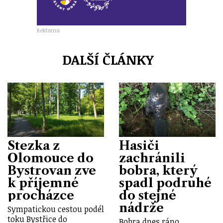
Reklama
DALŠÍ ČLÁNKY
Stezka z
Hasiči
Olomouce do
zachránili
Bystrovan zve
bobra, který
k příjemné
spadl podruhé
procházce
do stejné
nádrže
Sympatickou cestou podél
toku Bystřice do
Bobra dnes ráno