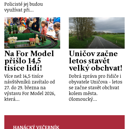
Policisté jej budou
využívat při…
Na For Model
Uničov začne
přišlo 14,5
letos stavět
tisíce lidí!
velký obchvat!
Více než 14,5 tisíce
Dobrá zpráva pro řidiče i
návštěvníků zavítalo od
obyvatele Uničova - letos
27. do 29. března na
se začne stavět obchvat
výstavu For Model 2026,
kolem města.
která…
Olomoucký…
HANÁCKÝ VEČERNÍK