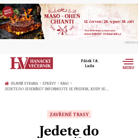
reklama
Pátek 7.8.
Lada
MENU
Zprávy
›
›
›
HLAVNÍ STRANA
ZPRÁVY
KRAJ
JEDETE DO JESENÍKŮ? INFORMUJTE SE PŘEDEM, KUDY SE…
Rozhovory
Olomouc
Kultura
Politika
Prostějov
ZAVŘENÉ TRASY
Společnost
Hudba
Ekonomika
Jedete do
Přerov
Sport
Ženy