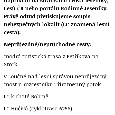
například na stránkách CHKO Jeseníky,
Lesů ČR nebo portálu Rodinné Jeseníky.
Právě odtud přetiskujeme soupis
nebezpečných lokalit (LC znamená lesní
cesta):
Neprůjezdné/neprůchodné cesty:
modrá turistická trasa z Petříkova na
Smrk
v Loučné nad lesní správou neprůjezdný
most u rozcestníku Tříramenný potok
LC k chatě Bobině
LC Hučivá (cyklotrasa 6256)