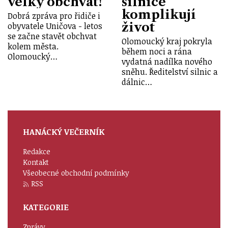
velký obchvat!
silnice
komplikují
Dobrá zpráva pro řidiče i
život
obyvatele Uničova - letos
se začne stavět obchvat
Olomoucký kraj pokryla
kolem města.
během noci a rána
Olomoucký…
vydatná nadílka nového
sněhu. Ředitelství silnic a
dálnic…
HANÁCKÝ VEČERNÍK
Redakce
Kontakt
Všeobecné obchodní podmínky
RSS
KATEGORIE
Zprávy