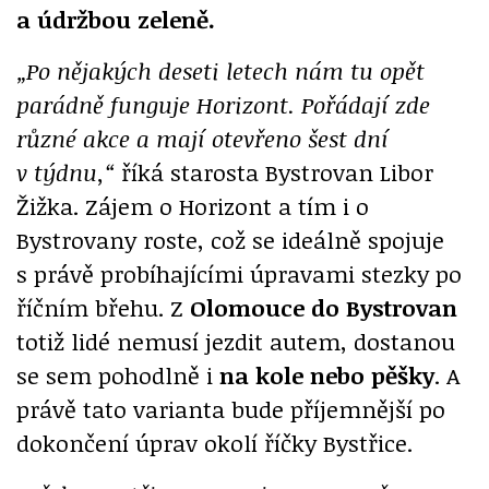
a údržbou zeleně.
„Po nějakých deseti letech nám tu opět
parádně funguje Horizont. Pořádají zde
různé akce a mají otevřeno šest dní
v týdnu,“
říká starosta Bystrovan Libor
Žižka. Zájem o Horizont a tím i o
Bystrovany roste, což se ideálně spojuje
s právě probíhajícími úpravami stezky po
říčním břehu. Z
Olomouce do Bystrovan
totiž lidé nemusí jezdit autem, dostanou
se sem pohodlně i
na kole nebo pěšky
. A
právě tato varianta bude příjemnější po
dokončení úprav okolí říčky Bystřice.