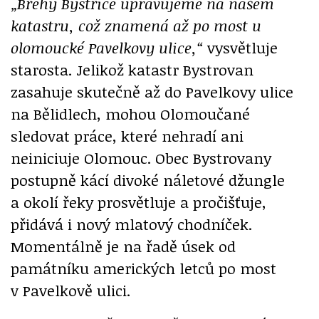
„Břehy Bystřice upravujeme na našem
katastru, což znamená až po most u
olomoucké Pavelkovy ulice,“
vysvětluje
starosta. Jelikož katastr Bystrovan
zasahuje skutečně až do Pavelkovy ulice
na Bělidlech, mohou Olomoučané
sledovat práce, které nehradí ani
neiniciuje Olomouc. Obec Bystrovany
postupně kácí divoké náletové džungle
a okolí řeky prosvětluje a pročišťuje,
přidává i nový mlatový chodníček.
Momentálně je na řadě úsek od
památníku amerických letců po most
v Pavelkově ulici.