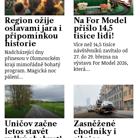
Region ožije
Na For Model
oslavami jara i
přišlo 14,5
připomínkou
tisíce lidí!
historie
Více než 14,5 tisíce
návštěvníků zavítalo od
Nadcházející dny
27. do 29. března na
přinesou v Olomouckém
výstavu For Model 2026,
kraji mimořádně bohatý
která…
program. Magická noc
pálení…
Uničov začne
Zasněžené
letos stavět
chodníky i