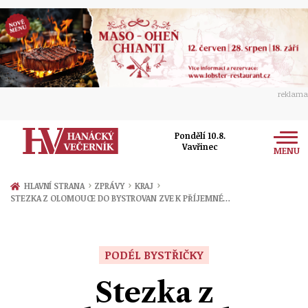
reklama
Pondělí 10.8.
Vavřinec
MENU
Zprávy
›
›
›
HLAVNÍ STRANA
ZPRÁVY
KRAJ
STEZKA Z OLOMOUCE DO BYSTROVAN ZVE K PŘÍJEMNÉ…
Rozhovory
Olomouc
Kultura
Politika
Prostějov
PODÉL BYSTŘIČKY
Společnost
Hudba
Ekonomika
Stezka z
Přerov
Sport
Ženy