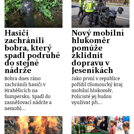
Hasiči
Nový mobilní
zachránili
hlukoměr
bobra, který
pomůže
spadl podruhé
zklidnit
do stejné
dopravu v
nádrže
Jeseníkách
Bobra dnes ráno
Jako první v republice
zachránili hasiči v
pořídil Olomoucký kraj
Hraběšicích na
mobilní hlukoměr.
Šumpersku. Spadl do
Policisté jej budou
zasněžovací nádrže a
využívat při…
nemohl…