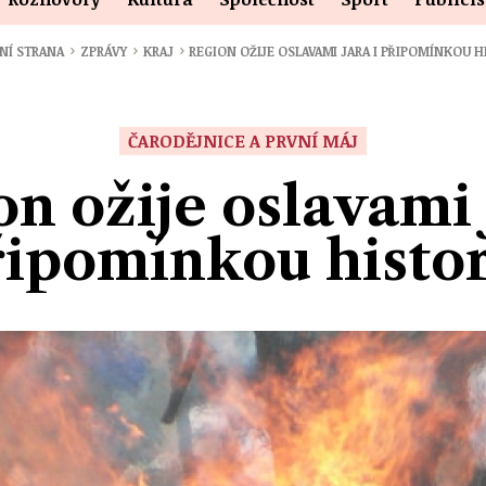
›
›
›
NÍ STRANA
ZPRÁVY
KRAJ
REGION OŽIJE OSLAVAMI JARA I PŘIPOMÍNKOU H
ČARODĚJNICE A PRVNÍ MÁJ
n ožije oslavami 
řipomínkou histor