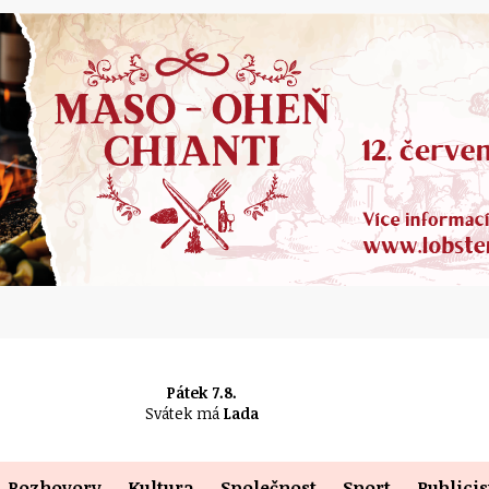
Pátek 7.8.
Svátek má
Lada
Rozhovory
Kultura
Společnost
Sport
Publicis