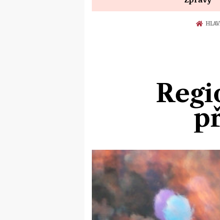
HLAV
Regio
p