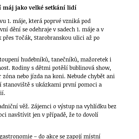
 máj jako velké setkání lidí
vu 1. máje, která poprvé vzniká pod
ní dění se odehraje v sadech 1. máje a v
k přes Točák, Starobranskou ulici až po
toupení hudebníků, tanečníků, mažoretek i
ost. Rodiny s dětmi potěší bublinová show,
r zóna nebo jízda na koni. Nebude chybět ani
ní stanoviště s ukázkami první pomoci a
í.
adniční věž. Zájemci o výstup na vyhlídku bez
ci navštívit jen v případě, že to dovolí
 gastronomie – do akce se zapojí místní