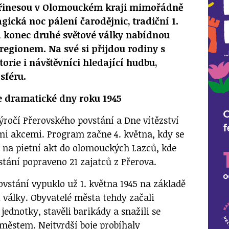
přinesou v Olomouckém kraji mimořádně
gická noc pálení čarodějnic,
tradiční 1.
 konec druhé světové války nabídnou
 regionem. Na své si přijdou rodiny s
torie i návštěvníci hledající hudbu,
sféru.
e dramatické dny roku 1945
 výročí Přerovského povstání a Dne vítězství
mi akcemi. Program začne 4. května, kdy se
 na pietní akt do olomouckých Lazců, kde
stání popraveno 21 zajatců z Přerova.
vstání vypuklo už 1. května 1945 na základě
 války. Obyvatelé města tehdy začali
ednotky, stavěli barikády a snažili se
 městem. Nejtvrdší boje probíhaly