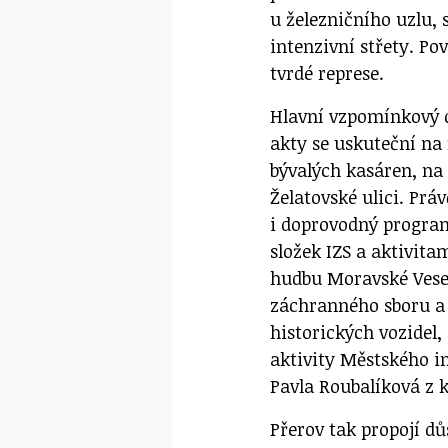
u železničního uzlu, 
intenzivní střety. Po
tvrdé represe.
Hlavní vzpomínkový d
akty se uskuteční na
bývalých kasáren, na
Želatovské ulici. Prá
i doprovodný progra
složek IZS a aktivita
hudbu Moravské Vesel
záchranného sboru a 
historických vozidel,
aktivity Městského i
Pavla Roubalíková z 
Přerov tak propojí 