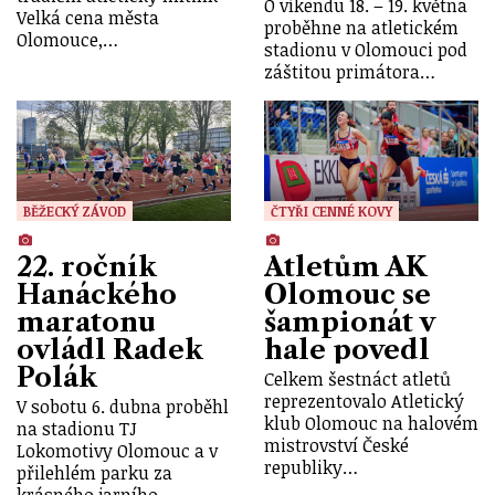
O víkendu 18. – 19. května
Velká cena města
proběhne na atletickém
Olomouce,…
stadionu v Olomouci pod
záštitou primátora…
BĚŽECKÝ ZÁVOD
ČTYŘI CENNÉ KOVY
22. ročník
Atletům AK
Hanáckého
Olomouc se
maratonu
šampionát v
ovládl Radek
hale povedl
Polák
Celkem šestnáct atletů
reprezentovalo Atletický
V sobotu 6. dubna proběhl
klub Olomouc na halovém
na stadionu TJ
mistrovství České
Lokomotivy Olomouc a v
republiky…
přilehlém parku za