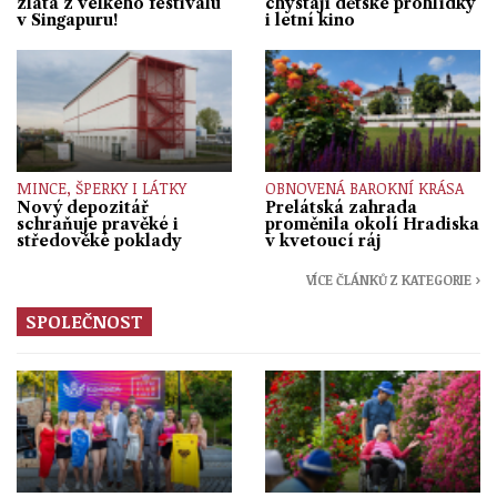
zlata z velkého festivalu
chystají dětské prohlídky
v Singapuru!
i letní kino
MINCE, ŠPERKY I LÁTKY
OBNOVENÁ BAROKNÍ KRÁSA
Nový depozitář
Prelátská zahrada
schraňuje pravěké i
proměnila okolí Hradiska
středověké poklady
v kvetoucí ráj
VÍCE ČLÁNKŮ Z KATEGORIE ›
SPOLEČNOST