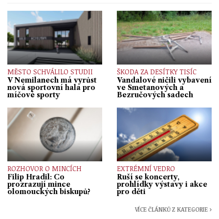
MĚSTO SCHVÁLILO STUDII
ŠKODA ZA DESÍTKY TISÍC
V Nemilanech má vyrůst
Vandalové ničili vybavení
nová sportovní hala pro
ve Smetanových a
míčové sporty
Bezručových sadech
ROZHOVOR O MINCÍCH
EXTRÉMNÍ VEDRO
Filip Hradil: Co
Ruší se koncerty,
prozrazují mince
prohlídky výstavy i akce
olomouckých biskupů?
pro děti
VÍCE ČLÁNKŮ Z KATEGORIE ›