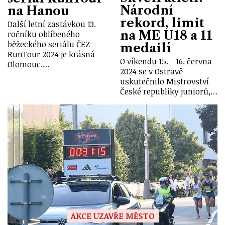
Národní
na Hanou
rekord, limit
Další letní zastávkou 13.
na ME U18 a 11
ročníku oblíbeného
běžeckého seriálu ČEZ
medailí
RunTour 2024 je krásná
O víkendu 15. - 16. června
Olomouc.…
2024 se v Ostravě
uskutečnilo Mistrovství
České republiky juniorů,…
AKCE UZAVŘE MĚSTO