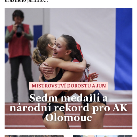
krásného jarního…
MISTROVSTVÍ DOROSTU A JUN
Sedm medailí a
národní rekord pro AK
Olomouc