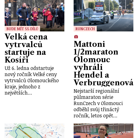
BUDE MÍT 55 DÍLŮ
RUNCZECH
Velká cena
Mattoni
vytrvalců
1/2maraton
startuje na
Olomouc
Kosíři
vyhráli
Už 6. ledna odstartuje
Hendel a
nový ročník Velké ceny
vytrvalců Olomouckého
Verbruggenová
kraje, jednoho z
Nejstarší regionální
největších…
půlmaraton série
RunCzech v Olomouci
odběhl svůj třináctý
ročník, letos opět…