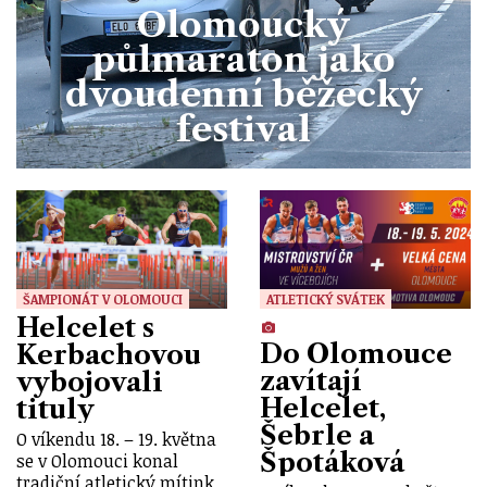
Olomoucký
půlmaraton jako
dvoudenní běžecký
festival
ŠAMPIONÁT V OLOMOUCI
ATLETICKÝ SVÁTEK
Helcelet s
Do Olomouce
Kerbachovou
zavítají
vybojovali
Helcelet,
tituly
Šebrle a
O víkendu 18. – 19. května
Špotáková
se v Olomouci konal
tradiční atletický mítink