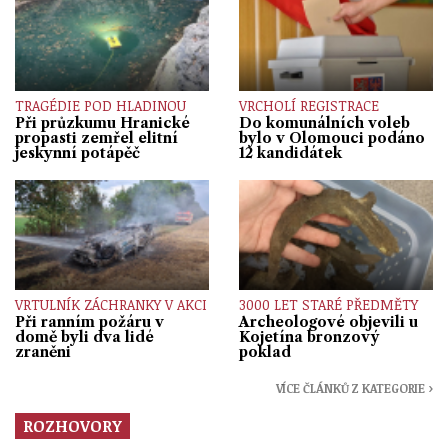
TRAGÉDIE POD HLADINOU
VRCHOLÍ REGISTRACE
Při průzkumu Hranické
Do komunálních voleb
propasti zemřel elitní
bylo v Olomouci podáno
jeskynní potápěč
12 kandidátek
VRTULNÍK ZÁCHRANKY V AKCI
3000 LET STARÉ PŘEDMĚTY
Při ranním požáru v
Archeologové objevili u
domě byli dva lidé
Kojetína bronzový
zraněni
poklad
VÍCE ČLÁNKŮ Z KATEGORIE ›
ROZHOVORY