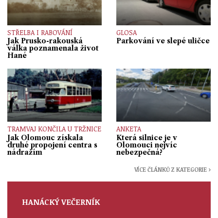
STŘELBA I RABOVÁNÍ
GLOSA
Jak Prusko-rakouská
Parkování ve slepé uličce
válka poznamenala život
Hané
TRAMVAJ KONČILA U TRŽNICE
ANKETA
Jak Olomouc získala
Která silnice je v
druhé propojení centra s
Olomouci nejvíc
nádražím
nebezpečná?
VÍCE ČLÁNKŮ Z KATEGORIE ›
HANÁCKÝ VEČERNÍK