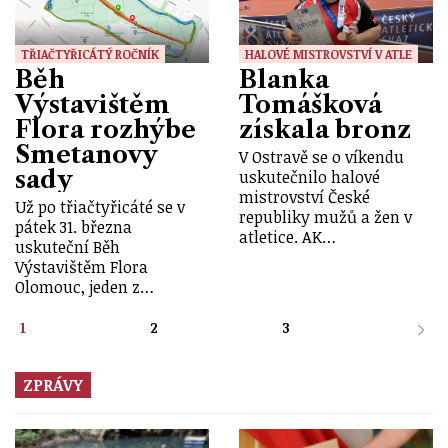
TŘIAČTYŘICÁTÝ ROČNÍK
HALOVÉ MISTROVSTVÍ V ATLE
Běh
Blanka
Výstavištěm
Tomášková
Flora rozhýbe
získala bronz
Smetanovy
V Ostravě se o víkendu
sady
uskutečnilo halové
mistrovství České
Už po třiačtyřicáté se v
republiky mužů a žen v
pátek 31. března
atletice. AK…
uskuteční Běh
Výstavištěm Flora
Olomouc, jeden z…
1
2
3
ZPRÁVY