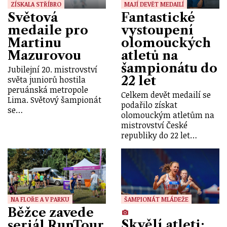
ZÍSKALA STŘÍBRO
MAJÍ DEVĚT MEDAILÍ
Světová
Fantastické
medaile pro
vystoupení
Martinu
olomouckých
Mazurovou
atletů na
šampionátu do
Jubilejní 20. mistrovství
22 let
světa juniorů hostila
peruánská metropole
Celkem devět medailí se
Lima. Světový šampionát
podařilo získat
se…
olomouckým atletům na
mistrovství České
republiky do 22 let…
NA FLOŘE A V PARKU
ŠAMPIONÁT MLÁDEŽE
Běžce zavede
Skvělí atleti:
seriál RunTour