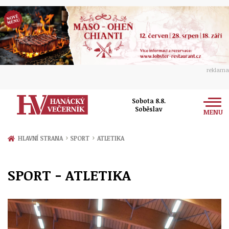
reklama
Sobota 8.8.
Soběslav
MENU
Zprávy
›
›
HLAVNÍ STRANA
SPORT
ATLETIKA
Rozhovory
Olomouc
SPORT - ATLETIKA
Kultura
Politika
Prostějov
Společnost
Hudba
Ekonomika
Přerov
Sport
Ženy