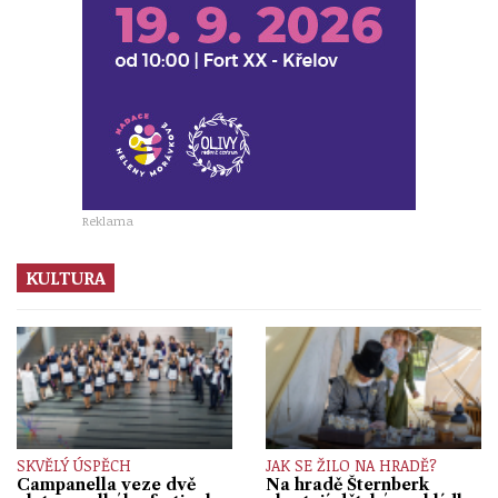
Reklama
KULTURA
SKVĚLÝ ÚSPĚCH
JAK SE ŽILO NA HRADĚ?
Campanella veze dvě
Na hradě Šternberk