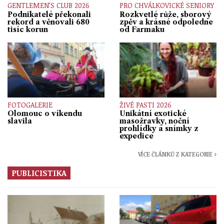
GENTLEMEN’S CLUB 2026
PRO CHVÁLKOVICKÉ SENIORY
Podnikatelé překonali
Rozkvetlé růže, sborový
rekord a věnovali 680
zpěv a krásné odpoledne
tisíc korun
od Farmaku
FOTOGALERIE
ŽIVÉ PASTI 2026
Olomouc o víkendu
Unikátní exotické
slavila
masožravky, noční
prohlídky a snímky z
expedice
VÍCE ČLÁNKŮ Z KATEGORIE ›
PUBLICISTIKA