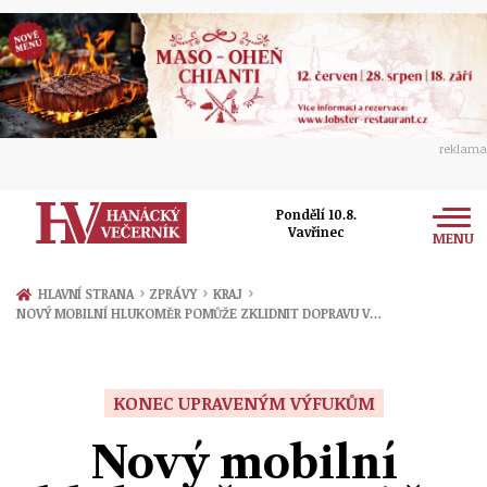
reklama
Pondělí 10.8.
Vavřinec
MENU
Zprávy
›
›
›
HLAVNÍ STRANA
ZPRÁVY
KRAJ
NOVÝ MOBILNÍ HLUKOMĚR POMŮŽE ZKLIDNIT DOPRAVU V…
Rozhovory
Olomouc
Kultura
Politika
Prostějov
KONEC UPRAVENÝM VÝFUKŮM
Společnost
Hudba
Ekonomika
Nový mobilní
Přerov
Sport
Ženy