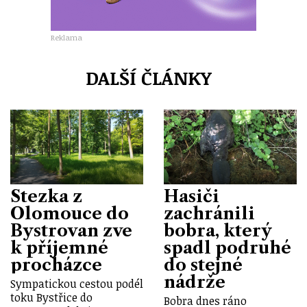
Reklama
DALŠÍ ČLÁNKY
Stezka z
Hasiči
Olomouce do
zachránili
Bystrovan zve
bobra, který
k příjemné
spadl podruhé
procházce
do stejné
nádrže
Sympatickou cestou podél
toku Bystřice do
Bobra dnes ráno