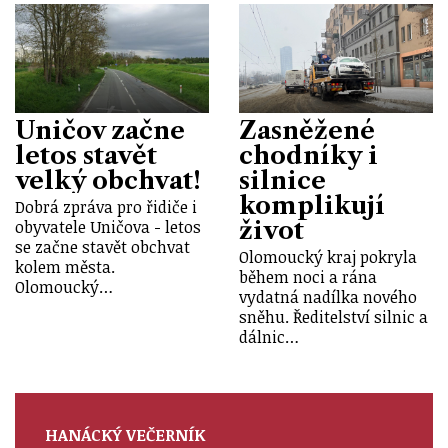
Uničov začne
Zasněžené
letos stavět
chodníky i
velký obchvat!
silnice
komplikují
Dobrá zpráva pro řidiče i
život
obyvatele Uničova - letos
se začne stavět obchvat
Olomoucký kraj pokryla
kolem města.
během noci a rána
Olomoucký…
vydatná nadílka nového
sněhu. Ředitelství silnic a
dálnic…
HANÁCKÝ VEČERNÍK