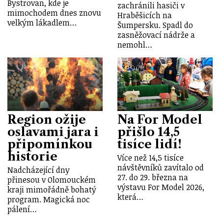
Bystrovan, kde je
zachránili hasiči v
mimochodem dnes znovu
Hraběšicích na
velkým lákadlem…
Šumpersku. Spadl do
zasněžovací nádrže a
nemohl…
Region ožije
Na For Model
oslavami jara i
přišlo 14,5
připomínkou
tisíce lidí!
historie
Více než 14,5 tisíce
návštěvníků zavítalo od
Nadcházející dny
27. do 29. března na
přinesou v Olomouckém
výstavu For Model 2026,
kraji mimořádně bohatý
která…
program. Magická noc
pálení…