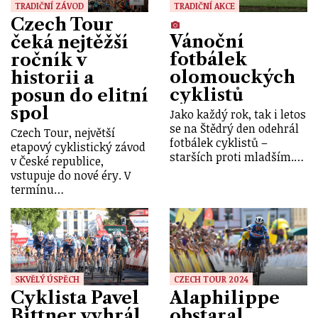
TRADIČNÍ ZÁVOD
TRADIČNÍ AKCE
Czech Tour
Vánoční
čeká nejtěžší
fotbálek
ročník v
olomouckých
historii a
cyklistů
posun do elitní
spol
Jako každý rok, tak i letos
se na Štědrý den odehrál
Czech Tour, největší
fotbálek cyklistů –
etapový cyklistický závod
starších proti mladším.…
v České republice,
vstupuje do nové éry. V
termínu…
SKVĚLÝ ÚSPĚCH
CZECH TOUR 2024
Cyklista Pavel
Alaphilippe
Bittner vyhrál
obstaral