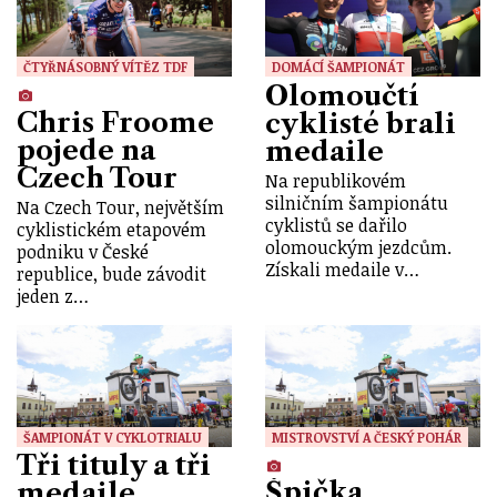
ČTYŘNÁSOBNÝ VÍTĚZ TDF
DOMÁCÍ ŠAMPIONÁT
Olomoučtí
Chris Froome
cyklisté brali
pojede na
medaile
Czech Tour
Na republikovém
silničním šampionátu
Na Czech Tour, největším
cyklistů se dařilo
cyklistickém etapovém
olomouckým jezdcům.
podniku v České
Získali medaile v…
republice, bude závodit
jeden z…
ŠAMPIONÁT V CYKLOTRIALU
MISTROVSTVÍ A ČESKÝ POHÁR
Tři tituly a tři
Špička
medaile