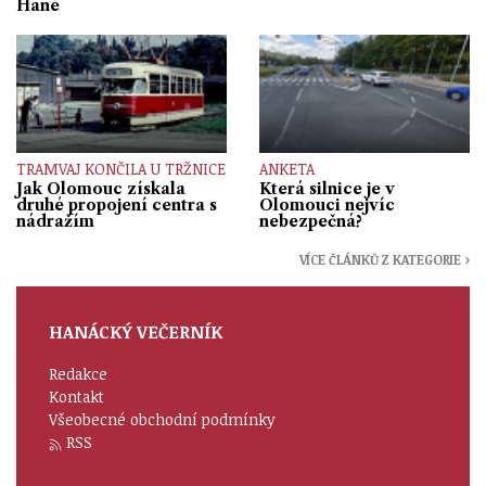
Hané
TRAMVAJ KONČILA U TRŽNICE
ANKETA
Jak Olomouc získala
Která silnice je v
druhé propojení centra s
Olomouci nejvíc
nádražím
nebezpečná?
VÍCE ČLÁNKŮ Z KATEGORIE ›
HANÁCKÝ VEČERNÍK
Redakce
Kontakt
Všeobecné obchodní podmínky
RSS