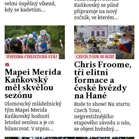
velmi úspěšný víkend,
Kaňkovský se pilně
kdy se kadetům…
připravuje na nový
ročník, ve kterém…
ÚSPĚŠNÁ CYKLISTICKÁ STÁJ
CZECH TOUR SE BLÍŽÍ
Chris Froome,
Mapei Merida
tři elitní
Kaňkovský
formace a
měl skvělou
české hvězdy
sezónu
na Hané
Olomoucký mládežnický
Bude to show! Na startu
tým Mapei Merida
Czech Tour,
Kaňkovský hodnotí
nejprestižnějšího
letošní sezónu a je co
etapového závodu u nás,
bilancovat. V srpnu…
se objeví hvězdný…