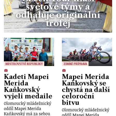
světové týmy a
odhaluje originální
trofej
MISTROVSTVÍ REPUBLIKY
ZIMNÍ PŘÍPRAVA
Kadeti Mapei
Mapei Merida
Merida
Kaňkovský se
Kaňkovský
chystá na další
vyjeli medaile
celoroční
bitvu
Olomoucký mládežnický
oddíl Mapei Merida
Olomoucký mládežnický
Kaňkovský má za sebou
oddíl Mapei Merida