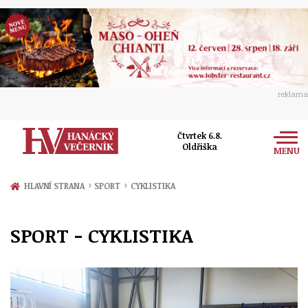
reklama
Čtvrtek 6.8.
Oldřiška
MENU
Zprávy
›
›
HLAVNÍ STRANA
SPORT
CYKLISTIKA
Rozhovory
Olomouc
SPORT - CYKLISTIKA
Kultura
Politika
Prostějov
Společnost
Hudba
Ekonomika
Přerov
Sport
Ženy