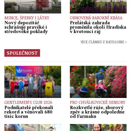
MINCE, ŠPERKY I LÁTKY
OBNOVENÁ BAROKNÍ KRÁSA
Nový depozitář
Prelátská zahrada
schraňuje pravěké i
proměnila okolí Hradiska
středověké poklady
v kvetoucí ráj
VÍCE ČLÁNKŮ Z KATEGORIE ›
SPOLEČNOST
GENTLEMEN’S CLUB 2026
PRO CHVÁLKOVICKÉ SENIORY
Podnikatelé překonali
Rozkvetlé růže, sborový
rekord a věnovali 680
zpěv a krásné odpoledne
tisíc korun
od Farmaku