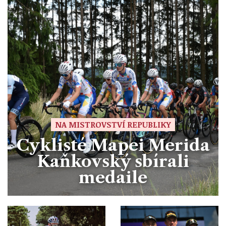
NA MISTROVSTVÍ REPUBLIKY
Cyklisté Mapei Merida
Kaňkovský sbírali
medaile