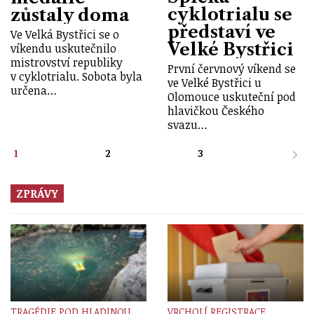
cyklotrialu se
zůstaly doma
představí ve
Ve Velká Bystřici se o
Velké Bystřici
víkendu uskutečnilo
mistrovství republiky
První červnový víkend se
v cyklotrialu. Sobota byla
ve Velké Bystřici u
určena…
Olomouce uskuteční pod
hlavičkou Českého
svazu…
1
2
3
ZPRÁVY
TRAGÉDIE POD HLADINOU
VRCHOLÍ REGISTRACE