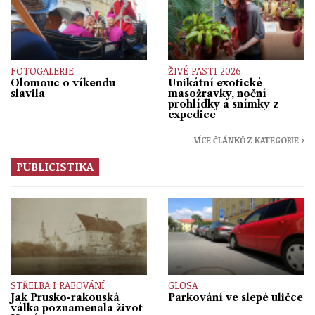
FOTOGALERIE
ŽIVÉ PASTI 2026
Olomouc o víkendu
Unikátní exotické
slavila
masožravky, noční
prohlídky a snímky z
expedice
VÍCE ČLÁNKŮ Z KATEGORIE ›
PUBLICISTIKA
STŘELBA I RABOVÁNÍ
GLOSA
Jak Prusko-rakouská
Parkování ve slepé uličce
válka poznamenala život