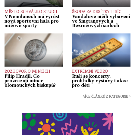
MĚSTO SCHVÁLILO STUDII
ŠKODA ZA DESÍTKY TISÍC
V Nemilanech má vyrůst
Vandalové ničili vybavení
nová sportovní hala pro
ve Smetanových a
míčové sporty
Bezručových sadech
ROZHOVOR O MINCÍCH
EXTRÉMNÍ VEDRO
Filip Hradil: Co
Ruší se koncerty,
prozrazují mince
prohlídky výstavy i akce
olomouckých biskupů?
pro děti
VÍCE ČLÁNKŮ Z KATEGORIE ›