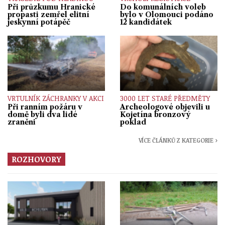
Při průzkumu Hranické
Do komunálních voleb
propasti zemřel elitní
bylo v Olomouci podáno
jeskynní potápěč
12 kandidátek
VRTULNÍK ZÁCHRANKY V AKCI
3000 LET STARÉ PŘEDMĚTY
Při ranním požáru v
Archeologové objevili u
domě byli dva lidé
Kojetína bronzový
zraněni
poklad
VÍCE ČLÁNKŮ Z KATEGORIE ›
ROZHOVORY