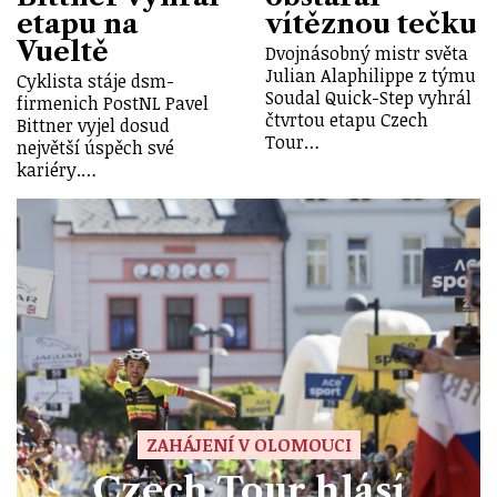
etapu na
vítěznou tečku
Vueltě
Dvojnásobný mistr světa
Julian Alaphilippe z týmu
Cyklista stáje dsm-
Soudal Quick-Step vyhrál
firmenich PostNL Pavel
čtvrtou etapu Czech
Bittner vyjel dosud
Tour…
největší úspěch své
kariéry.…
ZAHÁJENÍ V OLOMOUCI
Czech Tour hlásí