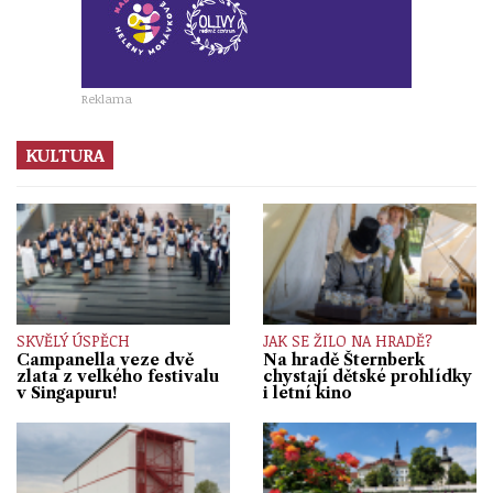
Reklama
KULTURA
SKVĚLÝ ÚSPĚCH
JAK SE ŽILO NA HRADĚ?
Campanella veze dvě
Na hradě Šternberk
zlata z velkého festivalu
chystají dětské prohlídky
v Singapuru!
i letní kino