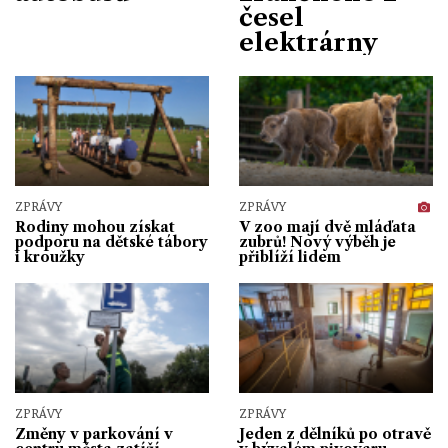
česel
elektrárny
ZPRÁVY
ZPRÁVY
Rodiny mohou získat
V zoo mají dvě mláďata
podporu na dětské tábory
zubrů! Nový výběh je
i kroužky
přiblíží lidem
ZPRÁVY
ZPRÁVY
Změny v parkování v
Jeden z dělníků po otravě