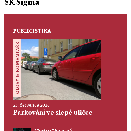
SK Sigma
PUBLICISTIKA
GLOSY & KOMENTÁŘE
23. července 2026
Parkování ve slepé uličce
Martin Novotný