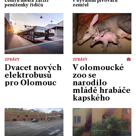
centru města zatíží
v bývalém pivovaru
peněženky řidičů
zemřel
ZPRÁVY
ZPRÁVY
Dvacet nových
V olomoucké
elektrobusů
zoo se
pro Olomouc
narodilo
mládě hrabáče
kapského