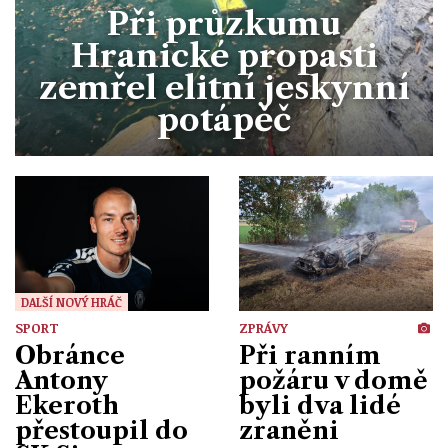
Divadlo
Při průzkumu
Kultura
Publicistika
Kraj
Fotbal
Hranické propasti
Zábava
Výstavy
Společnost
Ankety
zemřel elitní jeskynní
Krimi
Hokej
Akce v regionu
potápěč
Osobnosti
Sport
Glosy & Komentáře
Atletika
Zajímavosti
Film
ZPRÁVY
Plavání
Ostatní
Cyklistika
DALŠÍ NOVÝ HRÁČ
Motosport
SPORT
ZPRÁVY
Obránce
Při ranním
Ostatní
Antony
požáru v domě
Ekeroth
byli dva lidé
přestoupil do
zraněni