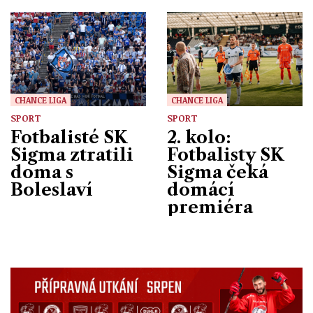
ZPRÁVY
CHANCE LIGA
CHANCE LIGA
SPORT
SPORT
Fotbalisté SK
2. kolo:
Sigma ztratili
Fotbalisty SK
doma s
Sigma čeká
Boleslaví
domácí
premiéra