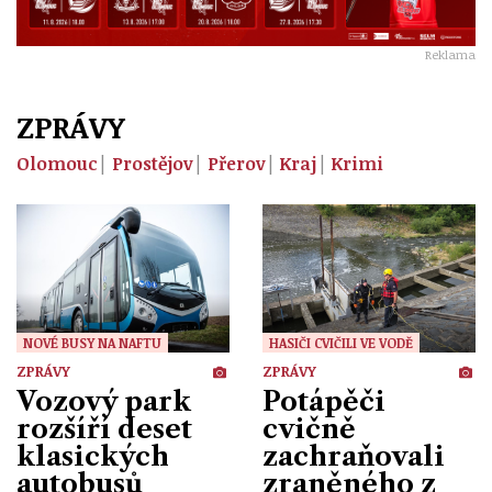
Reklama
ZPRÁVY
Olomouc
Prostějov
Přerov
Kraj
Krimi
NOVÉ BUSY NA NAFTU
HASIČI CVIČILI VE VODĚ
ZPRÁVY
ZPRÁVY
Vozový park
Potápěči
rozšíří deset
cvičně
klasických
zachraňovali
autobusů
zraněného z