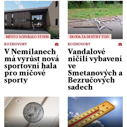
MĚSTO SCHVÁLILO STUDII
ŠKODA ZA DESÍTKY TISÍC
ROZHOVORY
ROZHOVORY
V Nemilanech
Vandalové
má vyrůst nová
ničili vybavení
sportovní hala
ve
pro míčové
Smetanových a
sporty
Bezručových
sadech