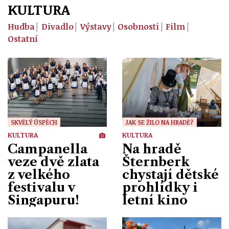
KULTURA
Hudba
Divadlo
Výstavy
Osobnosti
Film
Ostatní
SKVĚLÝ ÚSPĚCH
JAK SE ŽILO NA HRADĚ?
KULTURA
KULTURA
Campanella
Na hradě
veze dvě zlata
Šternberk
z velkého
chystají dětské
festivalu v
prohlídky i
Singapuru!
letní kino