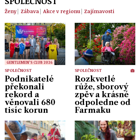
SPOLEČNOST
Ženy
Zábava
Akce v regionu
Zajímavosti
GENTLEMEN’S CLUB 2026
SPOLEČNOST
SPOLEČNOST
Podnikatelé
Rozkvetlé
překonali
růže, sborový
rekord a
zpěv a krásné
věnovali 680
odpoledne od
tisíc korun
Farmaku