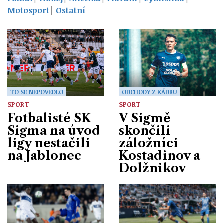
Motosport
Ostatní
TO SE NEPOVEDLO
ODCHODY Z KÁDRU
SPORT
SPORT
Fotbalisté SK
V Sigmě
Sigma na úvod
skončili
ligy nestačili
záložníci
na Jablonec
Kostadinov a
Dolžnikov