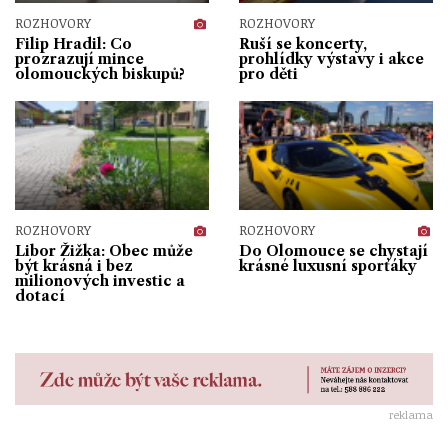
ROZHOVORY
ROZHOVORY
Filip Hradil: Co
Ruší se koncerty,
prozrazují mince
prohlídky výstavy i akce
olomouckých biskupů?
pro děti
ROZHOVORY
ROZHOVORY
Libor Žižka: Obec může
Do Olomouce se chystají
být krásná i bez
krásné luxusní sporťáky
milionových investic a
dotací
reklama