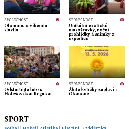
SPOLEČNOST
SPOLEČNOST
Olomouc o víkendu
Unikátní exotické
slavila
masožravky, noční
prohlídky a snímky z
expedice
SPOLEČNOST
SPOLEČNOST
Odstartujte léto s
Žluté kytičky zaplaví i
Holešovskou Regatou
Olomouc
SPORT
Fotbal
Hokej
Atletika
Plavání
Cyklistika