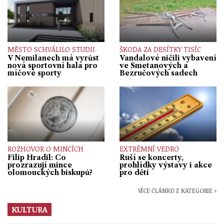
MĚSTO SCHVÁLILO STUDII
ŠKODA ZA DESÍTKY TISÍC
V Nemilanech má vyrůst
Vandalové ničili vybavení
nová sportovní hala pro
ve Smetanových a
míčové sporty
Bezručových sadech
ROZHOVOR O MINCÍCH
EXTRÉMNÍ VEDRO
Filip Hradil: Co
Ruší se koncerty,
prozrazují mince
prohlídky výstavy i akce
olomouckých biskupů?
pro děti
VÍCE ČLÁNKŮ Z KATEGORIE ›
KULTURA