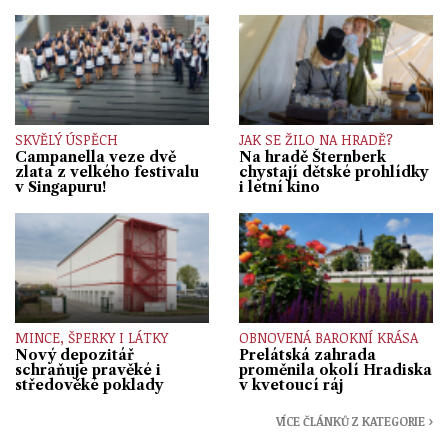
SKVĚLÝ ÚSPĚCH
JAK SE ŽILO NA HRADĚ?
Campanella veze dvě
Na hradě Šternberk
zlata z velkého festivalu
chystají dětské prohlídky
v Singapuru!
i letní kino
MINCE, ŠPERKY I LÁTKY
OBNOVENÁ BAROKNÍ KRÁSA
Nový depozitář
Prelátská zahrada
schraňuje pravěké i
proměnila okolí Hradiska
středověké poklady
v kvetoucí ráj
VÍCE ČLÁNKŮ Z KATEGORIE ›