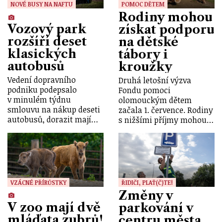
NOVÉ BUSY NA NAFTU
POMOC DĚTEM
Rodiny mohou
Vozový park
získat podporu
rozšíří deset
na dětské
klasických
tábory i
autobusů
kroužky
Vedení dopravního
Druhá letošní výzva
podniku podepsalo
Fondu pomoci
v minulém týdnu
olomouckým dětem
smlouvu na nákup deseti
začala 1. července. Rodiny
autobusů, dorazit mají…
s nižšími příjmy mohou…
VZÁCNÉ PŘÍRŮSTKY
ŘIDIČI, PLAŤ(Č)TE!
Změny v
V zoo mají dvě
parkování v
mláďata zubrů!
centru města