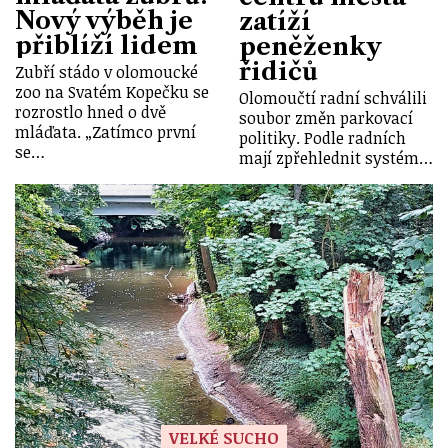
Nový výběh je
zatíží
přiblíží lidem
peněženky
řidičů
Zubří stádo v olomoucké
zoo na Svatém Kopečku se
Olomoučtí radní schválili
rozrostlo hned o dvě
soubor změn parkovací
mláďata. „Zatímco první
politiky. Podle radních
se…
mají zpřehlednit systém…
VELKÉ SUCHO