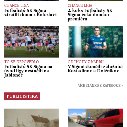
CHANCE LIGA
CHANCE LIGA
Fotbalisté SK Sigma
2. kolo: Fotbalisty SK
ztratili doma s Boleslaví
Sigma čeká domácí
premiéra
TO SE NEPOVEDLO
ODCHODY Z KÁDRU
Fotbalisté SK Sigma na
V Sigmě skončili záložníci
úvod ligy nestačili na
Kostadinov a Dolžnikov
Jablonec
VÍCE ČLÁNKŮ Z KATEGORIE ›
PUBLICISTIKA