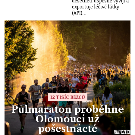
desetiletí úspěšně vyvíjí a
exportuje léčivé látky
(API)…
12 TISÍC BĚŽCŮ
Půlmaraton proběhne
Olomoucí už
pošestnácté