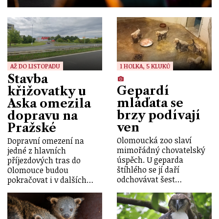
AŽ DO LISTOPADU
1 HOLKA, 5 KLUKŮ
Stavba
Gepardí
křižovatky u
mláďata se
Aska omezila
brzy podívají
dopravu na
ven
Pražské
Olomoucká zoo slaví
Dopravní omezení na
mimořádný chovatelský
jedné z hlavních
úspěch. U geparda
příjezdových tras do
štíhlého se jí daří
Olomouce budou
odchovávat šest…
pokračovat i v dalších…