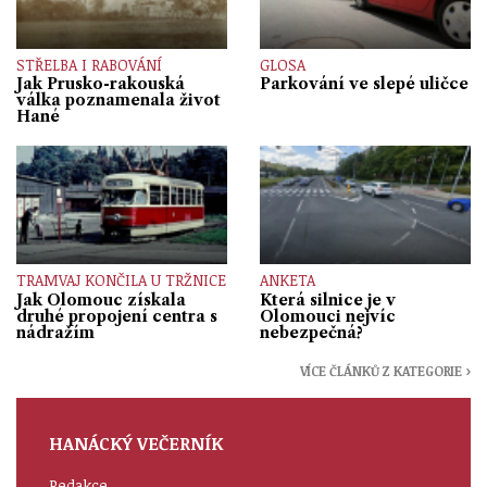
STŘELBA I RABOVÁNÍ
GLOSA
Jak Prusko-rakouská
Parkování ve slepé uličce
válka poznamenala život
Hané
TRAMVAJ KONČILA U TRŽNICE
ANKETA
Jak Olomouc získala
Která silnice je v
druhé propojení centra s
Olomouci nejvíc
nádražím
nebezpečná?
VÍCE ČLÁNKŮ Z KATEGORIE ›
HANÁCKÝ VEČERNÍK
Redakce