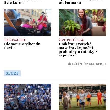
tisíc korun
od Farmaku
FOTOGALERIE
ŽIVÉ PASTI 2026
Olomouc o víkendu
Unikátní exotické
slavila
masožravky, noční
prohlídky a snímky z
expedice
VÍCE ČLÁNKŮ Z KATEGORIE ›
SPORT