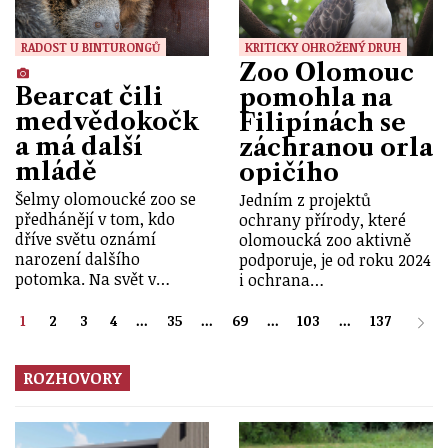
RADOST U BINTURONGŮ
KRITICKY OHROŽENÝ DRUH
Zoo Olomouc
Bearcat čili
pomohla na
medvědokočk
Filipínách se
a má další
záchranou orla
mládě
opičího
Šelmy olomoucké zoo se
Jedním z projektů
předhánějí v tom, kdo
ochrany přírody, které
dříve světu oznámí
olomoucká zoo aktivně
narození dalšího
podporuje, je od roku 2024
potomka. Na svět v…
i ochrana…
1
2
3
4
...
35
...
69
...
103
...
137
ROZHOVORY