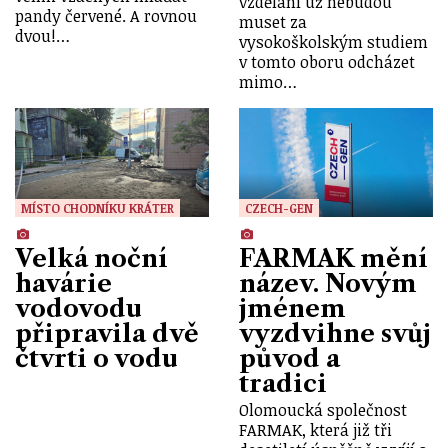
vzdělání už nebudou
pandy červené. A rovnou
muset za
dvou!…
vysokoškolským studiem
v tomto oboru odcházet
mimo…
MÍSTO CHODNÍKU KRÁTER
CZECH-GEN
Velká noční
FARMAK mění
havárie
název. Novým
vodovodu
jménem
připravila dvě
vyzdvihne svůj
čtvrti o vodu
původ a
tradici
Olomoucká společnost
FARMAK, která již tři