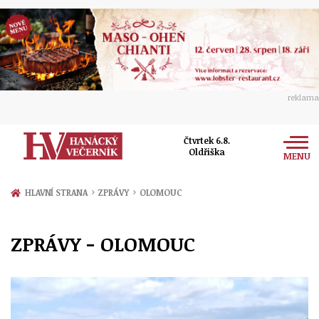
reklama
Čtvrtek 6.8.
Oldřiška
MENU
Zprávy
›
›
HLAVNÍ STRANA
ZPRÁVY
OLOMOUC
Rozhovory
Olomouc
ZPRÁVY - OLOMOUC
Kultura
Politika
Prostějov
Společnost
Hudba
Ekonomika
Přerov
Sport
Ženy