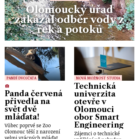
Olomoucký úřad
zakázal odběr vody z
řek a potoků
PANDÍ DVOJČATA
NOVÁ MOŽNOST STUDIA
Technická
Panda červená
univerzita
přivedla na
otevře v
svět dvě
Olomouci
mláďata!
obor Smart
Engineering
Vůbec poprvé se Zoo
Olomouc těší z narození
Zájemci o technické
velmi vzácných mláďat