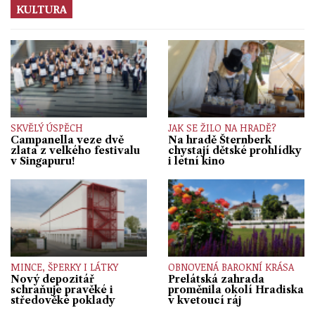
KULTURA
SKVĚLÝ ÚSPĚCH
JAK SE ŽILO NA HRADĚ?
Campanella veze dvě
Na hradě Šternberk
zlata z velkého festivalu
chystají dětské prohlídky
v Singapuru!
i letní kino
MINCE, ŠPERKY I LÁTKY
OBNOVENÁ BAROKNÍ KRÁSA
Nový depozitář
Prelátská zahrada
schraňuje pravěké i
proměnila okolí Hradiska
středověké poklady
v kvetoucí ráj