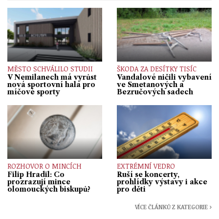
MĚSTO SCHVÁLILO STUDII
ŠKODA ZA DESÍTKY TISÍC
V Nemilanech má vyrůst
Vandalové ničili vybavení
nová sportovní hala pro
ve Smetanových a
míčové sporty
Bezručových sadech
ROZHOVOR O MINCÍCH
EXTRÉMNÍ VEDRO
Filip Hradil: Co
Ruší se koncerty,
prozrazují mince
prohlídky výstavy i akce
olomouckých biskupů?
pro děti
VÍCE ČLÁNKŮ Z KATEGORIE ›