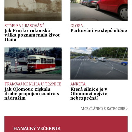
STŘELBA I RABOVÁNÍ
GLOSA
Jak Prusko-rakouská
Parkování ve slepé uličce
válka poznamenala život
Hané
TRAMVAJ KONČILA U TRŽNICE
ANKETA
Jak Olomouc získala
Která silnice je v
druhé propojení centra s
Olomouci nejvíc
nádražím
nebezpečná?
VÍCE ČLÁNKŮ Z KATEGORIE ›
HANÁCKÝ VEČERNÍK