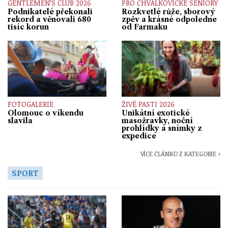
GENTLEMEN’S CLUB 2026
PRO CHVÁLKOVICKÉ SENIORY
Podnikatelé překonali
Rozkvetlé růže, sborový
rekord a věnovali 680
zpěv a krásné odpoledne
tisíc korun
od Farmaku
FOTOGALERIE
ŽIVÉ PASTI 2026
Olomouc o víkendu
Unikátní exotické
slavila
masožravky, noční
prohlídky a snímky z
expedice
VÍCE ČLÁNKŮ Z KATEGORIE ›
SPORT