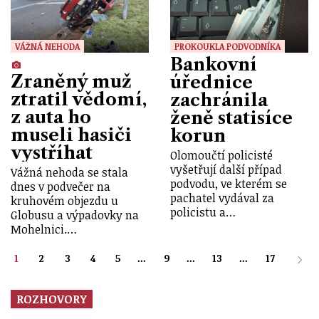
VÁŽNÁ NEHODA
PROKOUKLA PODVODNÍKA
Bankovní
Zraněný muž
úřednice
ztratil vědomí,
zachránila
z auta ho
ženě statisíce
museli hasiči
korun
vystříhat
Olomoučtí policisté
vyšetřují další případ
Vážná nehoda se stala
podvodu, ve kterém se
dnes v podvečer na
pachatel vydával za
kruhovém objezdu u
policistu a…
Globusu a výpadovky na
Mohelnici.…
1
2
3
4
5
...
9
...
13
...
17
ROZHOVORY