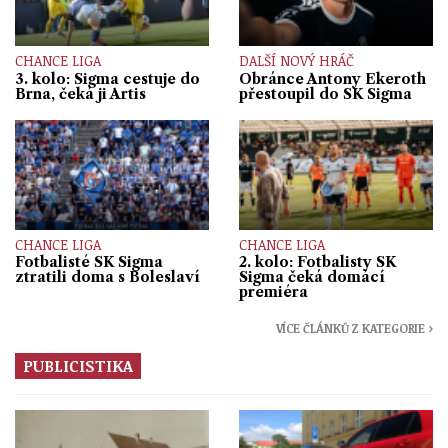
CHANCE LIGA
DALŠÍ NOVÝ HRÁČ
3. kolo: Sigma cestuje do
Obránce Antony Ekeroth
Brna, čeká ji Artis
přestoupil do SK Sigma
CHANCE LIGA
CHANCE LIGA
Fotbalisté SK Sigma
2. kolo: Fotbalisty SK
ztratili doma s Boleslaví
Sigma čeká domácí
premiéra
VÍCE ČLÁNKŮ Z KATEGORIE ›
PUBLICISTIKA