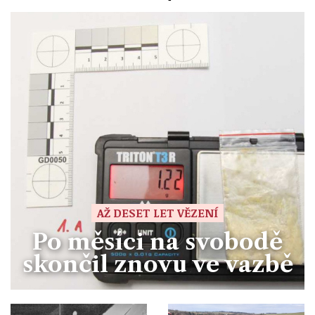
AŽ DESET LET VĚZENÍ
Po měsíci na svobodě
skončil znovu ve vazbě