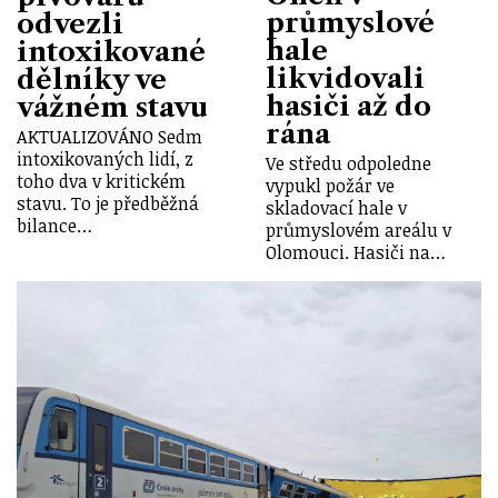
průmyslové
odvezli
hale
intoxikované
likvidovali
dělníky ve
hasiči až do
vážném stavu
rána
AKTUALIZOVÁNO Sedm
intoxikovaných lidí, z
Ve středu odpoledne
toho dva v kritickém
vypukl požár ve
stavu. To je předběžná
skladovací hale v
bilance…
průmyslovém areálu v
Olomouci. Hasiči na…