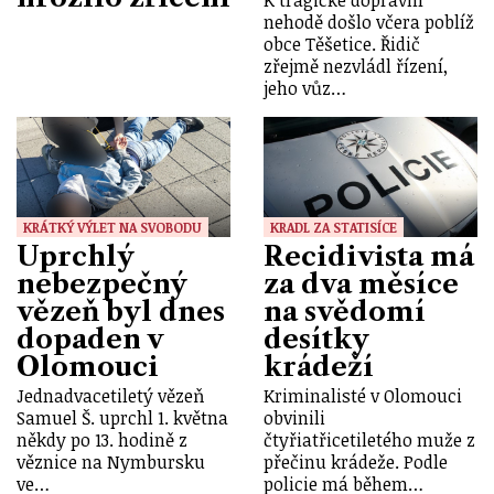
nehodě došlo včera poblíž
obce Těšetice. Řidič
zřejmě nezvládl řízení,
jeho vůz…
KRÁTKÝ VÝLET NA SVOBODU
KRADL ZA STATISÍCE
Uprchlý
Recidivista má
nebezpečný
za dva měsíce
vězeň byl dnes
na svědomí
dopaden v
desítky
Olomouci
krádeží
Jednadvacetiletý vězeň
Kriminalisté v Olomouci
Samuel Š. uprchl 1. května
obvinili
někdy po 13. hodině z
čtyřiatřicetiletého muže z
věznice na Nymbursku
přečinu krádeže. Podle
ve…
policie má během…