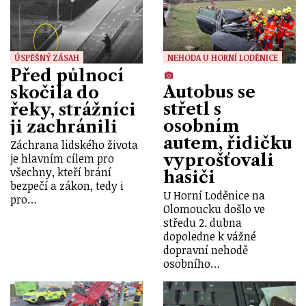
ÚSPĚŠNÝ ZÁSAH
NEHODA U HORNÍ LODĚNICE
Před půlnocí
Autobus se
skočila do
střetl s
řeky, strážníci
osobním
ji zachránili
autem, řidičku
Záchrana lidského života
vyprošťovali
je hlavním cílem pro
všechny, kteří brání
hasiči
bezpečí a zákon, tedy i
U Horní Loděnice na
pro…
Olomoucku došlo ve
středu 2. dubna
dopoledne k vážné
dopravní nehodě
osobního…