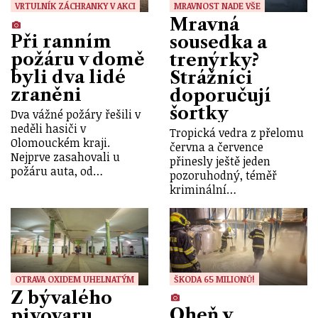
VRTULNÍK ZÁCHRANKY V AKCI
MRAVNOST NADE VŠE
Mravná
Při ranním
sousedka a
požáru v domě
trenýrky?
byli dva lidé
Strážníci
zraněni
doporučují
šortky
Dva vážné požáry řešili v
neděli hasiči v
Tropická vedra z přelomu
Olomouckém kraji.
června a července
Nejprve zasahovali u
přinesly ještě jeden
požáru auta, od…
pozoruhodný, téměř
kriminální…
OTRAVA OXIDEM UHELNATÝM
ŠKODA 65 MILIONŮ!
Z bývalého
Oheň v
pivovaru