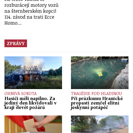
rozburácejí motory vozů
na šternberském kopci!
114. závod na trati Ecce
Homo…
ZPRÁVY
OHNIVÁ SOBOTA
TRAGÉDIE POD HLADINOU
Hasiči měli napilno. Za
Při průzkumu Hranické
jediný den likvidovali v
propasti zemřel elitní
kraji devět požárů
jeskynní potápěč