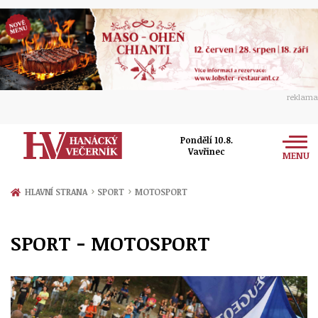
reklama
Pondělí 10.8.
Vavřinec
MENU
Zprávy
›
›
HLAVNÍ STRANA
SPORT
MOTOSPORT
Rozhovory
Olomouc
SPORT - MOTOSPORT
Kultura
Politika
Prostějov
Společnost
Hudba
Ekonomika
Přerov
Sport
Ženy