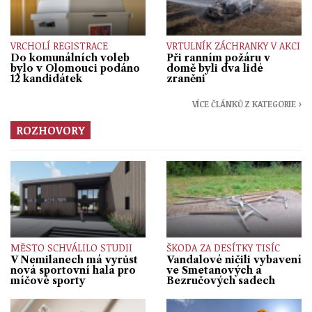
VRCHOLÍ REGISTRACE
VRTULNÍK ZÁCHRANKY V AKCI
Do komunálních voleb
Při ranním požáru v
bylo v Olomouci podáno
domě byli dva lidé
12 kandidátek
zraněni
VÍCE ČLÁNKŮ Z KATEGORIE ›
ROZHOVORY
MĚSTO SCHVÁLILO STUDII
ŠKODA ZA DESÍTKY TISÍC
V Nemilanech má vyrůst
Vandalové ničili vybavení
nová sportovní hala pro
ve Smetanových a
míčové sporty
Bezručových sadech