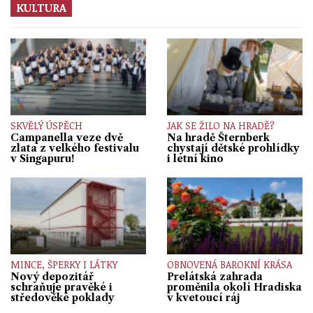
KULTURA
SKVĚLÝ ÚSPĚCH
JAK SE ŽILO NA HRADĚ?
Campanella veze dvě
Na hradě Šternberk
zlata z velkého festivalu
chystají dětské prohlídky
v Singapuru!
i letní kino
MINCE, ŠPERKY I LÁTKY
OBNOVENÁ BAROKNÍ KRÁSA
Nový depozitář
Prelátská zahrada
schraňuje pravěké i
proměnila okolí Hradiska
středověké poklady
v kvetoucí ráj