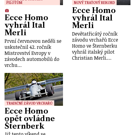
PILOTŮM
NOVÝ TRAŤOVÝ REKORD
Ecce Homo
Ecce Homo
vyhrál Ital
vyhrál Ital
Merli
Merli
Devětatřicátý ročník
závodu vrchařů Ecce
První červnovou neděli se
Homo ve Šternberku
uskutečnil 42. ročník
vyhrál italský pilot
Mistrovství Evropy v
Christian Merli.…
závodech automobilů do
vrchu…
TRADIČNÍ ZÁVOD VRCHAŘŮ
Ecce Homo
opět ovládne
Šternberk
Již tento víkend se