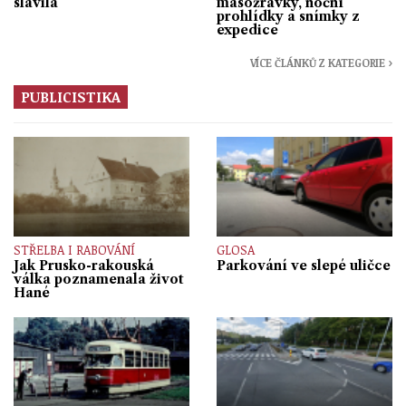
slavila
masožravky, noční
prohlídky a snímky z
expedice
VÍCE ČLÁNKŮ Z KATEGORIE ›
PUBLICISTIKA
STŘELBA I RABOVÁNÍ
GLOSA
Jak Prusko-rakouská
Parkování ve slepé uličce
válka poznamenala život
Hané