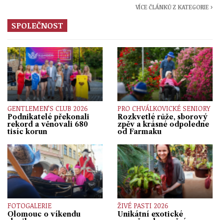
VÍCE ČLÁNKŮ Z KATEGORIE ›
SPOLEČNOST
GENTLEMEN’S CLUB 2026
PRO CHVÁLKOVICKÉ SENIORY
Podnikatelé překonali
Rozkvetlé růže, sborový
rekord a věnovali 680
zpěv a krásné odpoledne
tisíc korun
od Farmaku
FOTOGALERIE
ŽIVÉ PASTI 2026
Olomouc o víkendu
Unikátní exotické