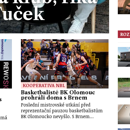
Tuček
ROZ
KOOPERATIVA NBL
Basketbalisté BK Olomouc
prohráli doma s Brnem
s
Poslední mistrovské utkání před
reprezentační pauzou basketbalistům
BK Olomoucko nevyšlo. S Brnem…
s má