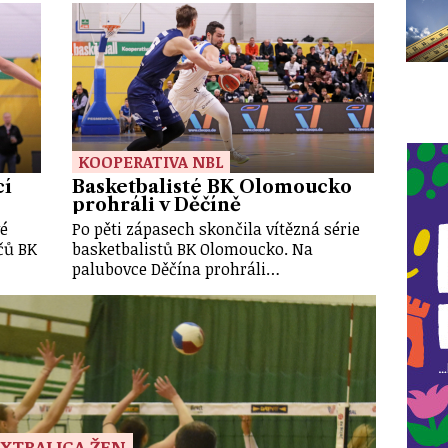
KOOPERATIVA NBL
cí
Basketbalisté BK Olomoucko
prohráli v Děčíně
é
Po pěti zápasech skončila vítězná série
čů BK
basketbalistů BK Olomoucko. Na
palubovce Děčína prohráli…
XTRALIGA ŽEN