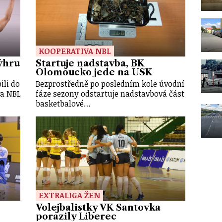
KOOPERATIVA NBL
ýhru
Startuje nadstavba, BK
Olomoucko jede na USK
ili do
Bezprostředně po posledním kole úvodní
va NBL
fáze sezony odstartuje nadstavbová část
basketbalové…
EXTRALIGA ŽEN
Volejbalistky VK Šantovka
porazily Liberec