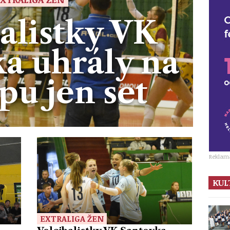
alistky VK
a uhrály na
u jen set
Reklam
KUL
EXTRALIGA ŽEN