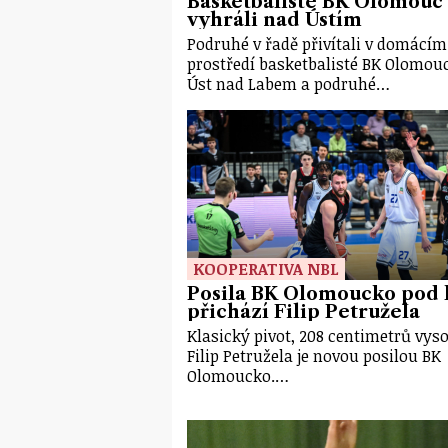
Basketbalisté BK Olomouc
vyhráli nad Ústím
Podruhé v řadě přivítali v domácím
prostředí basketbalisté BK Olomou
Úst nad Labem a podruhé…
KOOPERATIVA NBL
Posila BK Olomoucko pod k
přichází Filip Petružela
Klasický pivot, 208 centimetrů vys
Filip Petružela je novou posilou BK
Olomoucko.…