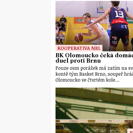
KOOPERATIVA NBL
BK Olomoucko čeká domá
duel proti Brnu
Pouze osm porážek má zatím na sv
kontě tým Basket Brno, soupeř hrá
Olomoucko ve čtvrtém kole…
E