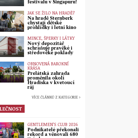
festivalu v Singapuru!
JAK SE ŽILO NA HRADĚ?
Na hradě Šternberk
chystají dětské
prohlídky i letní kino
MINCE, ŠPERKY I LÁTKY
Nový depozitář
schraňuje pravěké i
středověké poklady
OBNOVENÁ BAROKNÍ
KRÁSA
Prelátská zahrada
proměnila okolí
Hradiska v kvetoucí
ráj
VÍCE ČLÁNKŮ Z KATEGORIE ›
LEČNOST
GENTLEMEN’S CLUB 2026
Podnikatelé překonali
rekord a věnovali 680