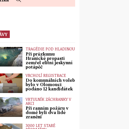
ÁVY
TRAGÉDIE POD HLADINOU
Při průzkumu
Hranické propasti
zemřel elitní jeskynní
potápěč
VRCHOLÍ REGISTRACE
Do komunálních voleb
bylo v Olomouci
podáno 12 kandidátek
VRTULNÍK ZÁCHRANKY V
AKCI
Při ranním požáru v
domě byli dva lidé
zraněni
3000 LET STARÉ