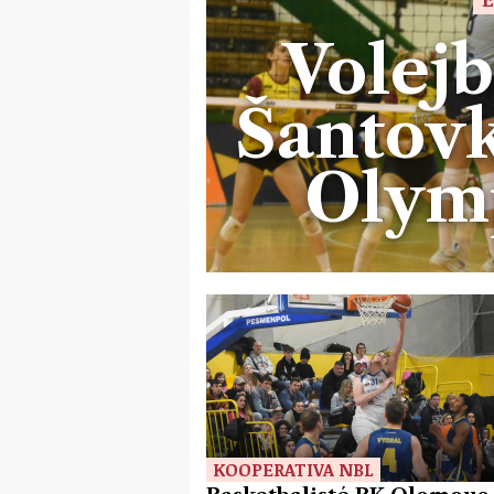
Volejb
Šantovk
Olymp
KOOPERATIVA NBL