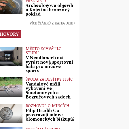
PŘEDMĚTY
Archeologové objevili
u Kojetína bronzový
poklad
VÍCE ČLÁNKŮ Z KATEGORIE ›
HOVORY
MĚSTO SCHVÁLILO
STUDII
V Nemilanech má
vyrůst nová sportovní
hala pro míčové
sporty
ŠKODA ZA DESÍTKY TISÍC
Vandalové ničili
vybavení ve
Smetanových a
Bezručových sadech
ROZHOVOR O MINCÍCH
Filip Hradil: Co
prozrazují mince
olomouckých biskupů?