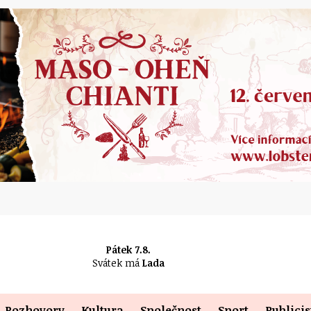
Pátek 7.8.
Svátek má
Lada
Rozhovory
Kultura
Společnost
Sport
Publicis