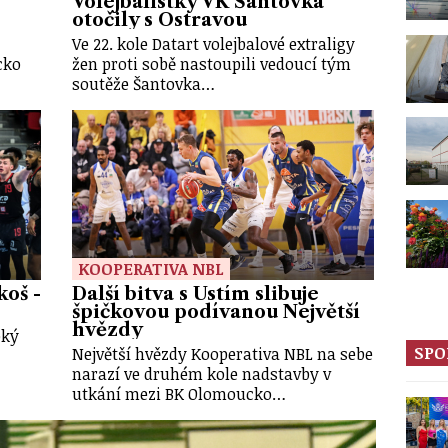
Volejbalistky VK Šantovka
otočily s Ostravou
Ve 22. kole Datart volejbalové extraligy
cko
žen proti sobě nastoupili vedoucí tým
soutěže Šantovka…
KOOPERATIVA NBL
oš -
Další bitva s Ústím slibuje
špičkovou podívanou Největší
hvězdy
oký
SPO
Největší hvězdy Kooperativa NBL na sebe
narazí ve druhém kole nadstavby v
utkání mezi BK Olomoucko…