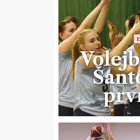
E
Volejb
Šant
prv