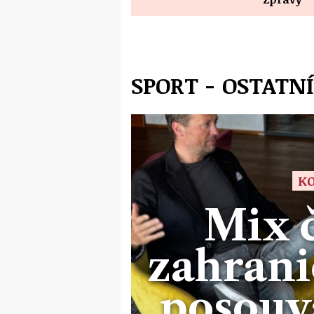
SPORT - OSTATNÍ
KO
Mix 
zahrani
posouvá