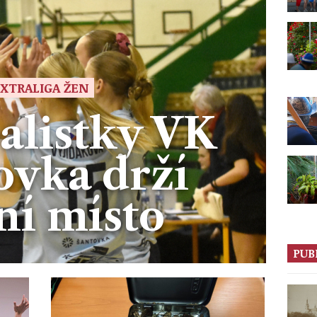
XTRALIGA ŽEN
alistky VK
ovka drží
ní místo
PUB