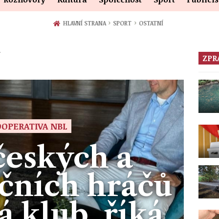
›
›
HLAVNÍ STRANA
SPORT
OSTATNÍ
ZPR
OPERATIVA NBL
českých a
čních hráčů
 klub, říká