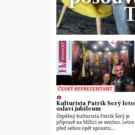
ČESKÝ REPREZENTANT
Kulturista Patrik Šerý leto
oslaví jubileum
Úspěšný kulturista Patrik Šerý je
přípravě na blížící se sezónu. Leto
před sebou opět spoustu…