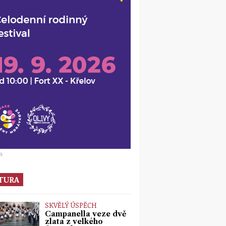
a
TURA
SKVĚLÝ ÚSPĚCH
Campanella veze dvě
zlata z velkého