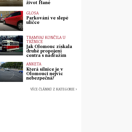
život Hané
GLOSA
Parkování ve slepé
uličce
TRAMVAJ KONČILA U
TRŽNICE
Jak Olomouc získala
druhé propojení
centra s nádražím
ANKETA
Která silnice je v
Olomouci nejvíc
nebezpečná?
VÍCE ČLÁNKŮ Z KATEGORIE ›