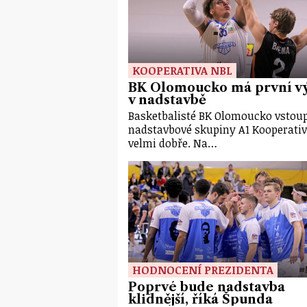
KOOPERATIVA NBL
BK Olomoucko má první v
v nadstavbě
Basketbalisté BK Olomoucko vstoup
nadstavbové skupiny A1 Kooperati
velmi dobře. Na…
HODNOCENÍ PREZIDENTA
Poprvé bude nadstavba
klidnější, říká Špunda