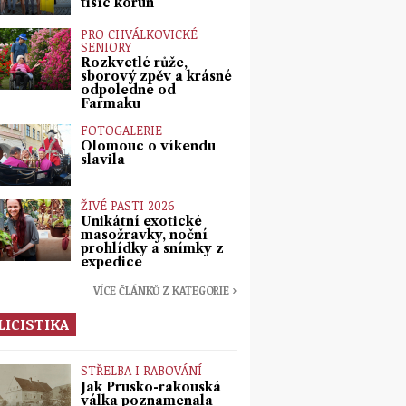
tisíc korun
PRO CHVÁLKOVICKÉ
SENIORY
Rozkvetlé růže,
sborový zpěv a krásné
odpoledne od
Farmaku
FOTOGALERIE
Olomouc o víkendu
slavila
ŽIVÉ PASTI 2026
Unikátní exotické
masožravky, noční
prohlídky a snímky z
expedice
VÍCE ČLÁNKŮ Z KATEGORIE ›
LICISTIKA
STŘELBA I RABOVÁNÍ
Jak Prusko-rakouská
válka poznamenala