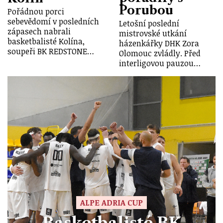
Porubou
Pořádnou porci
sebevědomí v posledních
Letošní poslední
zápasech nabrali
mistrovské utkání
basketbalisté Kolína,
házenkářky DHK Zora
soupeři BK REDSTONE…
Olomouc zvládly. Před
interligovou pauzou…
ALPE ADRIA CUP
Basketbalisté BK