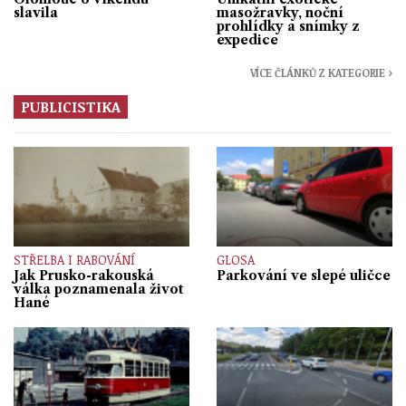
slavila
masožravky, noční
prohlídky a snímky z
expedice
VÍCE ČLÁNKŮ Z KATEGORIE ›
PUBLICISTIKA
STŘELBA I RABOVÁNÍ
GLOSA
Jak Prusko-rakouská
Parkování ve slepé uličce
válka poznamenala život
Hané