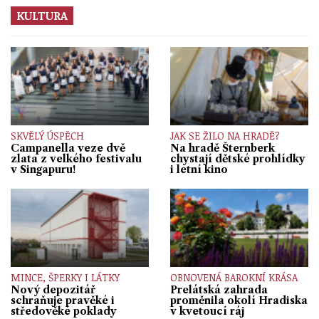
KULTURA
SKVĚLÝ ÚSPĚCH
JAK SE ŽILO NA HRADĚ?
Campanella veze dvě
Na hradě Šternberk
zlata z velkého festivalu
chystají dětské prohlídky
v Singapuru!
i letní kino
MINCE, ŠPERKY I LÁTKY
OBNOVENÁ BAROKNÍ KRÁSA
Nový depozitář
Prelátská zahrada
schraňuje pravěké i
proměnila okolí Hradiska
středověké poklady
v kvetoucí ráj