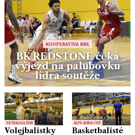
KOOPERATIVA NBL
BK REDSTONE čeká
výjezd na palubovku
lídra soutěže
EXTRALIGA ŽEN
ALPE ADRIA CUP
Volejbalistky
Basketbalisté