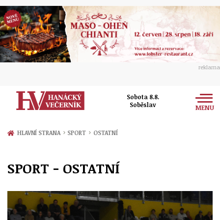
reklama
Sobota 8.8.
Soběslav
MENU
Zprávy
›
›
HLAVNÍ STRANA
SPORT
OSTATNÍ
Rozhovory
Olomouc
SPORT - OSTATNÍ
Kultura
Politika
Prostějov
Společnost
Hudba
Ekonomika
Přerov
Sport
Ženy