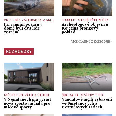
VRTULNÍK ZÁCHRANKY V AKCI
3000 LET STARÉ PŘEDMĚTY
Při ranním požáru v
Archeologové objevili u
domě byli dva lidé
Kojetína bronzový
zraněni
poklad
VÍCE ČLÁNKŮ Z KATEGORIE ›
ROZHOVORY
MĚSTO SCHVÁLILO STUDII
ŠKODA ZA DESÍTKY TISÍC
V Nemilanech má vyrůst
Vandalové ničili vybavení
nová sportovní hala pro
ve Smetanových a
míčové sporty
Bezručových sadech