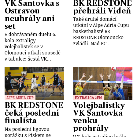
VK Šantovka s
BK REDSTONE
Ostravou
přehráli Vídeň
neuhrály ani
Také druhé domácí
set
utkání v Alpe Adria Cupu
basketbalisté BK
V dohrávaném duelu 6.
REDSTONE Olomoucko
kola extraligy
zvládli. Nad BC…
volejbalistek se v
Olomouci utkali sousedé
v tabulce: šestá VK…
ALPE ADRIA CUP
EXTRALIGA ŽEN
BK REDSTONE
Volejbalistky
čeká poslední
VK Šantovka
finalista
venku
prohrály
Na poslední ligovou
porážku s Pískem se
V 7. kole extraligy hrály