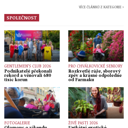
VÍCE ČLÁNKŮ Z KATEGORIE ›
SPOLEČNOST
GENTLEMEN’S CLUB 2026
PRO CHVÁLKOVICKÉ SENIORY
Podnikatelé překonali
Rozkvetlé růže, sborový
rekord a věnovali 680
zpěv a krásné odpoledne
tisíc korun
od Farmaku
FOTOGALERIE
ŽIVÉ PASTI 2026
Olomouc o víkendu
Unikátní exotické