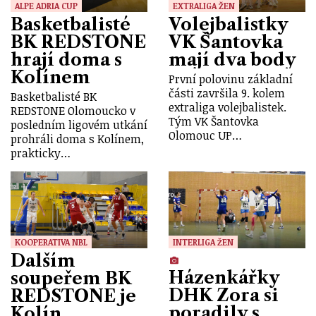
ALPE ADRIA CUP
EXTRALIGA ŽEN
Basketbalisté
Volejbalistky
BK REDSTONE
VK Šantovka
hrají doma s
mají dva body
Kolínem
První polovinu základní
části završila 9. kolem
Basketbalisté BK
extraliga volejbalistek.
REDSTONE Olomoucko v
Tým VK Šantovka
posledním ligovém utkání
Olomouc UP…
prohráli doma s Kolínem,
prakticky…
KOOPERATIVA NBL
INTERLIGA ŽEN
Dalším
Házenkářky
soupeřem BK
DHK Zora si
REDSTONE je
poradily s
Kolín