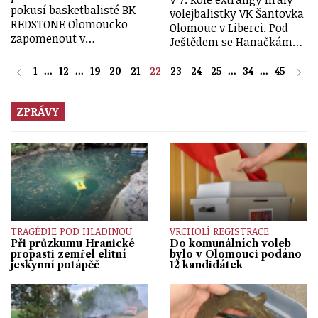
pokusí basketbalisté BK
volejbalistky VK Šantovka
REDSTONE Olomoucko
Olomouc v Liberci. Pod
zapomenout v…
Ještědem se Hanačkám…
1
...
12
...
19
20
21
22
23
24
25
...
34
...
45
ZPRÁVY
TRAGÉDIE POD HLADINOU
VRCHOLÍ REGISTRACE
Při průzkumu Hranické
Do komunálních voleb
propasti zemřel elitní
bylo v Olomouci podáno
jeskynní potápěč
12 kandidátek