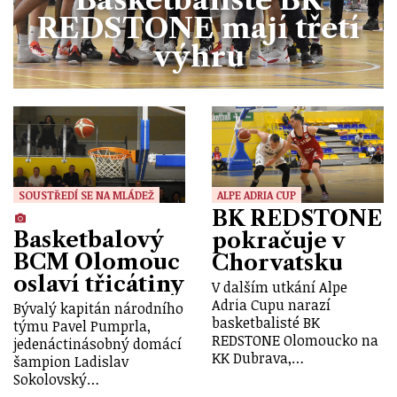
REDSTONE mají třetí
výhru
SOUSTŘEDÍ SE NA MLÁDEŽ
ALPE ADRIA CUP
BK REDSTONE
Basketbalový
pokračuje v
BCM Olomouc
Chorvatsku
oslaví třicátiny
V dalším utkání Alpe
Adria Cupu narazí
Bývalý kapitán národního
basketbalisté BK
týmu Pavel Pumprla,
REDSTONE Olomoucko na
jedenáctinásobný domácí
KK Dubrava,…
šampion Ladislav
Sokolovský…