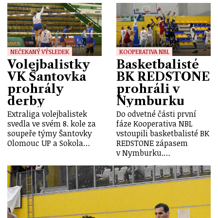
NEČEKANÝ VÝSLEDEK
KOOPERATIVA NBL
Volejbalistky
Basketbalisté
VK Šantovka
BK REDSTONE
prohrály
prohráli v
derby
Nymburku
Extraliga volejbalistek
Do odvetné části první
svedla ve svém 8. kole za
fáze Kooperativa NBL
soupeře týmy Šantovky
vstoupili basketbalisté BK
Olomouc UP a Sokola…
REDSTONE zápasem
v Nymburku.…