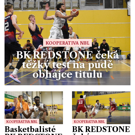
KOOPERATIVA NBL
BK REDSTONE čeká
těžký test na půdě
obhájce titulu
KOOPERATIVA NBL
KOOPERATIVA NBL
Basketbalisté
BK REDSTONE