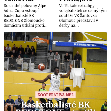
Do druhé poloviny Alpe
Ve 13. kole extraligy
Adria Cupu vstoupí
volejbalistek se osmý tým
basketbalisté BK
soutěže VK Šantovka
REDSTONE Olomoucko
Olomouc představil v
domácím utkání proti…
derby na…
KOOPERATIVA NBL
Basketbalisté BK