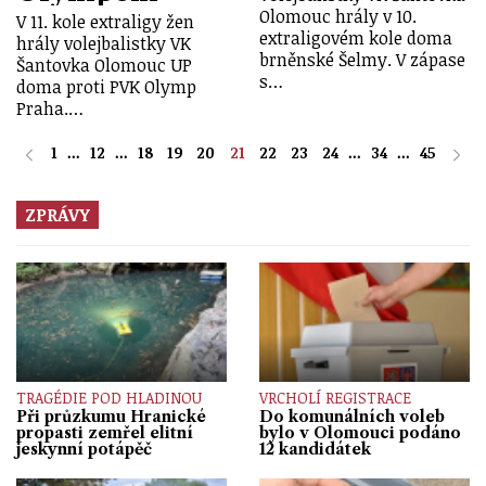
Olomouc hrály v 10.
V 11. kole extraligy žen
extraligovém kole doma
hrály volejbalistky VK
brněnské Šelmy. V zápase
Šantovka Olomouc UP
s…
doma proti PVK Olymp
Praha.…
1
...
12
...
18
19
20
21
22
23
24
...
34
...
45
ZPRÁVY
TRAGÉDIE POD HLADINOU
VRCHOLÍ REGISTRACE
Při průzkumu Hranické
Do komunálních voleb
propasti zemřel elitní
bylo v Olomouci podáno
jeskynní potápěč
12 kandidátek