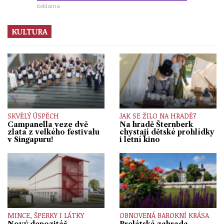
Reklama
KULTURA
SKVĚLÝ ÚSPĚCH
JAK SE ŽILO NA HRADĚ?
Campanella veze dvě
Na hradě Šternberk
zlata z velkého festivalu
chystají dětské prohlídky
v Singapuru!
i letní kino
MINCE, ŠPERKY I LÁTKY
OBNOVENÁ BAROKNÍ KRÁSA
Nový depozitář
Prelátská zahrada