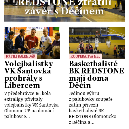
REDSTONE ztratili
závěr s Děčínem
KŘTILI KALENDÁŘ
KOOPERATIVA NBL
Volejbalistky
Basketbalisté
VK Šantovka
BK REDSTONE
prohrály s
mají doma
Libercem
Děčín
V předehrávce 16. kola
Jedinou výhru
extraligy přivítaly
z palubovky soupeře
volejbalistky VK Šantovka
zatím přivezli
Olomouc UP na domácí
basketbalisté BK
palubovce…
REDSTONE Olomoucko
z Děčína a…