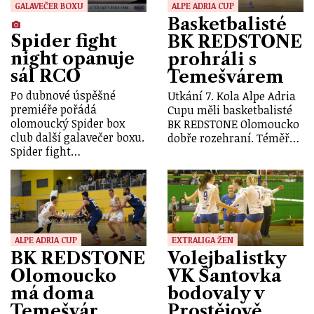
GALAVEČER BOXU
ALPE ADRIA CUP
Basketbalisté
Spider fight
BK REDSTONE
night opanuje
prohráli s
sál RCO
Temešvárem
Po dubnové úspěšné
Utkání 7. Kola Alpe Adria
premiéře pořádá
Cupu měli basketbalisté
olomoucký Spider box
BK REDSTONE Olomoucko
club další galavečer boxu.
dobře rozehraní. Téměř…
Spider fight…
ALPE ADRIA CUP
EXTRALIGA ŽEN
BK REDSTONE
Volejbalistky
Olomoucko
VK Šantovka
má doma
bodovaly v
Temešvár
Prostějově