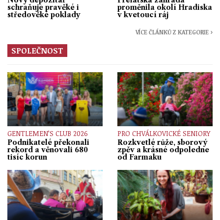
schraňuje pravěké i
proměnila okolí Hradiska
středověké poklady
v kvetoucí ráj
VÍCE ČLÁNKŮ Z KATEGORIE ›
SPOLEČNOST
GENTLEMEN’S CLUB 2026
PRO CHVÁLKOVICKÉ SENIORY
Podnikatelé překonali
Rozkvetlé růže, sborový
rekord a věnovali 680
zpěv a krásné odpoledne
tisíc korun
od Farmaku