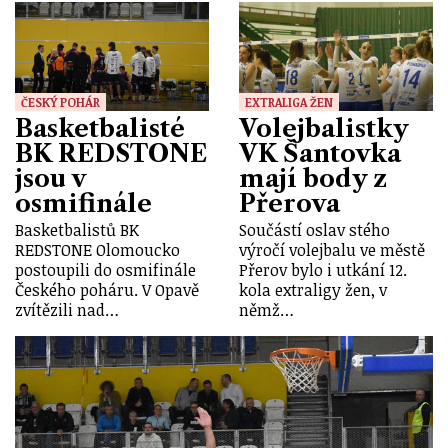
ČESKÝ POHÁR
EXTRALIGA ŽEN
Basketbalisté
Volejbalistky
BK REDSTONE
VK Šantovka
jsou v
mají body z
osmifinále
Přerova
Basketbalistů BK
Součástí oslav stého
REDSTONE Olomoucko
výročí volejbalu ve městě
postoupili do osmifinále
Přerov bylo i utkání 12.
Českého poháru. V Opavě
kola extraligy žen, v
zvítězili nad…
němž…