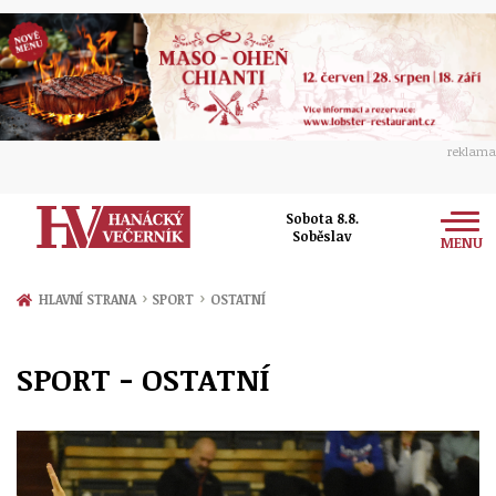
reklama
Sobota 8.8.
Soběslav
MENU
Zprávy
›
›
HLAVNÍ STRANA
SPORT
OSTATNÍ
Rozhovory
Olomouc
SPORT - OSTATNÍ
Kultura
Politika
Prostějov
Společnost
Hudba
Ekonomika
Přerov
Sport
Ženy