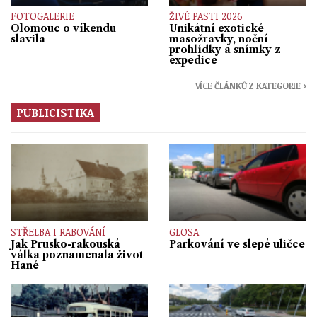
FOTOGALERIE
ŽIVÉ PASTI 2026
Olomouc o víkendu
Unikátní exotické
slavila
masožravky, noční
prohlídky a snímky z
expedice
VÍCE ČLÁNKŮ Z KATEGORIE ›
PUBLICISTIKA
STŘELBA I RABOVÁNÍ
GLOSA
Jak Prusko-rakouská
Parkování ve slepé uličce
válka poznamenala život
Hané