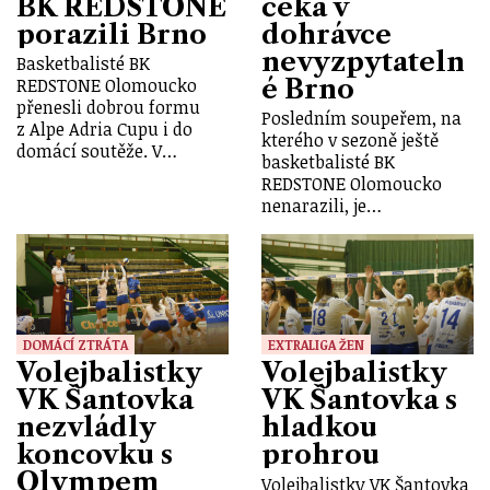
BK REDSTONE
čeká v
porazili Brno
dohrávce
nevyzpytateln
Basketbalisté BK
é Brno
REDSTONE Olomoucko
přenesli dobrou formu
Posledním soupeřem, na
z Alpe Adria Cupu i do
kterého v sezoně ještě
domácí soutěže. V…
basketbalisté BK
REDSTONE Olomoucko
nenarazili, je…
DOMÁCÍ ZTRÁTA
EXTRALIGA ŽEN
Volejbalistky
Volejbalistky
VK Šantovka
VK Šantovka s
nezvládly
hladkou
koncovku s
prohrou
Olympem
Volejbalistky VK Šantovka