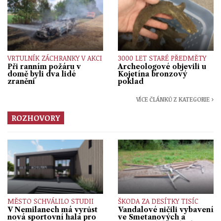
VRTULNÍK ZÁCHRANKY V AKCI
3000 LET STARÉ PŘEDMĚTY
Při ranním požáru v
Archeologové objevili u
domě byli dva lidé
Kojetína bronzový
zraněni
poklad
VÍCE ČLÁNKŮ Z KATEGORIE ›
ROZHOVORY
MĚSTO SCHVÁLILO STUDII
ŠKODA ZA DESÍTKY TISÍC
V Nemilanech má vyrůst
Vandalové ničili vybavení
nová sportovní hala pro
ve Smetanových a