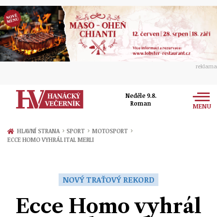
reklama
Neděle 9.8.
Roman
MENU
Zprávy
›
›
›
HLAVNÍ STRANA
SPORT
MOTOSPORT
ECCE HOMO VYHRÁL ITAL MERLI
Rozhovory
Olomouc
Kultura
Politika
Prostějov
NOVÝ TRAŤOVÝ REKORD
Společnost
Hudba
Ekonomika
Ecce Homo vyhrál
Přerov
Sport
Ženy