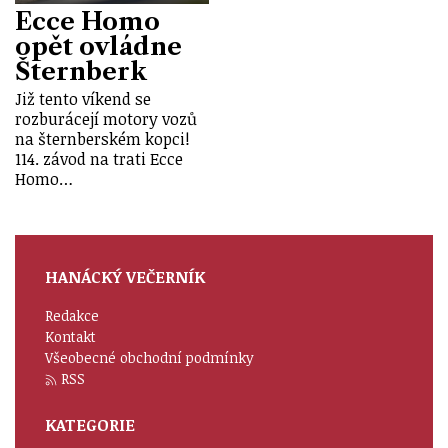
Ecce Homo
opět ovládne
Šternberk
Již tento víkend se
rozburácejí motory vozů
na šternberském kopci!
114. závod na trati Ecce
Homo…
HANÁCKÝ VEČERNÍK
Redakce
Kontakt
Všeobecné obchodní podmínky
RSS
KATEGORIE