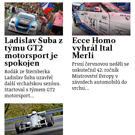
Ladislav Šuba z
Ecce Homo
týmu GT2
vyhrál Ital
motorsport je
Merli
spokojen
První červnovou neděli se
uskutečnil 42. ročník
Rodák ze Šternberka
Mistrovství Evropy v
Ladislav Šuba uzavřel
závodech automobilů do
další vrchařskou sezónu.
vrchu…
Startoval s týmem GT2
motorsport…