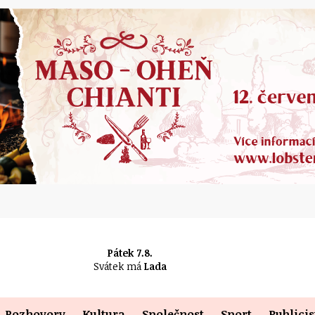
Pátek 7.8.
Svátek má
Lada
Rozhovory
Kultura
Společnost
Sport
Publicis