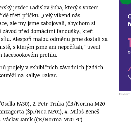
erský jezdec Ladislav Šuba, který s vozem
ídě třetí příčku. „Celý víkend nás
ce, ale my jsme zabojovali, abychom si
í závod před domácími fanoušky, kteří
 sílu. Alespoň malou odměnu jsme dostali za
stě, s kterým jsme ani nepočítali,“ uvedl
m facebookovém profilu.
rů projely v exhibičních závodních jízdách
soutěží na Rallye Dakar.
Reklam
t./Osella FA30), 2. Petr Trnka (ČR/Norma M20
 Lanzagorta (Šp./Noa NP01), 4. Miloš Beneš
 9. Václav Janík (ČR/Norma M20 FC)