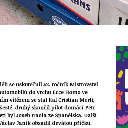
li se uskutečnil 42. ročník Mistrovství
automobilů do vrchu Ecce Homo ve
ím vítězem se stal Ital Cristian Merli,
ošesté, druhý skončil pilot domácí Petr
tí byl Joseb Iraola ze Španělska. Další
áclav Janík obsadil devátou příčku.