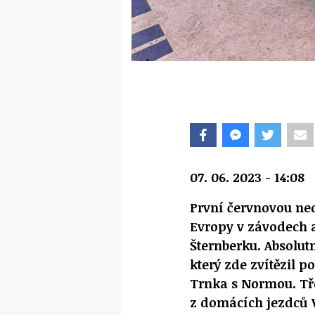
07. 06. 2023 - 14:08
První červnovou nedě
Evropy v závodech 
Šternberku. Absolutn
který zde zvítězil p
Trnka s Normou. Tře
z domácích jezdců V