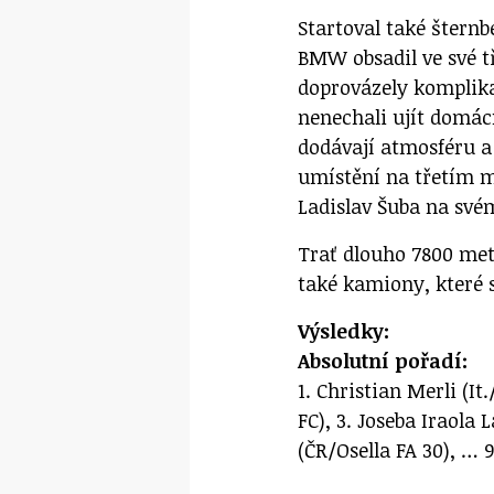
Startoval také šternb
BMW obsadil ve své tř
doprovázely komplika
nenechali ujít domác
dodávají atmosféru a
umístění na třetím mi
Ladislav Šuba na své
Trať dlouho 7800 met
také kamiony, které 
Výsledky:
Absolutní pořadí:
1. Christian Merli (I
FC), 3. Joseba Iraola
(ČR/Osella FA 30), …