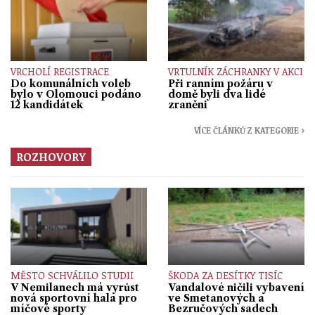
VRCHOLÍ REGISTRACE
VRTULNÍK ZÁCHRANKY V AKCI
Do komunálních voleb
Při ranním požáru v
bylo v Olomouci podáno
domě byli dva lidé
12 kandidátek
zraněni
VÍCE ČLÁNKŮ Z KATEGORIE ›
ROZHOVORY
MĚSTO SCHVÁLILO STUDII
ŠKODA ZA DESÍTKY TISÍC
V Nemilanech má vyrůst
Vandalové ničili vybavení
nová sportovní hala pro
ve Smetanových a
míčové sporty
Bezručových sadech