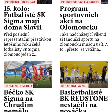
POTŘEBUJÍ BODOVAT
POJĎTE SE BAVIT A FANDIT
15. kolo:
Program
Fotbalisté SK
sportovních
Sigma mají
akcí na
doma Slavii
Olomoucku
Před poslední
Také nadcházející víkend
reprezentační přestávkou
si fanoušci sportu na
letošního roku čeká
Olomoucku můžou užít. A
fotbalisty SK Sigma
to i přesto, že většina…
Olomouc jeden z…
TO SE NEPOVEDLO
KOOPERATIVA NBL
Béčko SK
Basketbalisté
Sigma na
BK REDSTONE
Chrudim
nestačili na
nemělo
nováčka