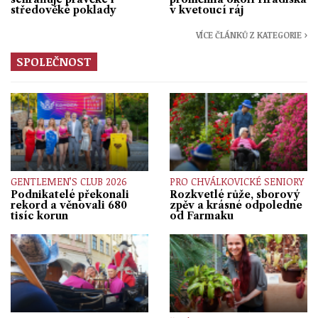
středověké poklady
v kvetoucí ráj
VÍCE ČLÁNKŮ Z KATEGORIE ›
SPOLEČNOST
GENTLEMEN’S CLUB 2026
PRO CHVÁLKOVICKÉ SENIORY
Podnikatelé překonali
Rozkvetlé růže, sborový
rekord a věnovali 680
zpěv a krásné odpoledne
tisíc korun
od Farmaku