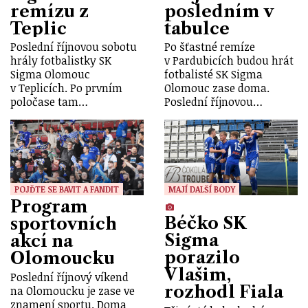
remízu z
posledním v
Teplic
tabulce
Poslední říjnovou sobotu
Po šťastné remíze
hrály fotbalistky SK
v Pardubicích budou hrát
Sigma Olomouc
fotbalisté SK Sigma
v Teplicích. Po prvním
Olomouc zase doma.
poločase tam…
Poslední říjnovou…
POJĎTE SE BAVIT A FANDIT
MAJÍ DALŠÍ BODY
Program
Béčko SK
sportovních
Sigma
akcí na
porazilo
Olomoucku
Vlašim,
Poslední říjnový víkend
rozhodl Fiala
na Olomoucku je zase ve
znamení sportu. Doma