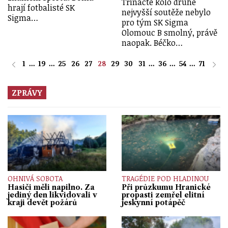
Třinácté kolo druhé
hrají fotbalisté SK
nejvyšší soutěže nebylo
Sigma…
pro tým SK Sigma
Olomouc B smolný, právě
naopak. Béčko…
1
...
19
...
25
26
27
28
29
30
31
...
36
...
54
...
71
ZPRÁVY
OHNIVÁ SOBOTA
TRAGÉDIE POD HLADINOU
Hasiči měli napilno. Za
Při průzkumu Hranické
jediný den likvidovali v
propasti zemřel elitní
kraji devět požárů
jeskynní potápěč