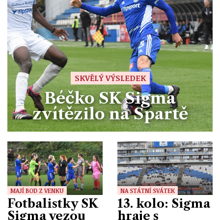
SKVĚLÝ VÝSLEDEK
Béčko SK Sigma
zvítězilo na Spartě
MAJÍ BOD Z VENKU
NA STÁTNÍ SVÁTEK
Fotbalistky SK
13. kolo: Sigma
Sigma vezou
hraje s