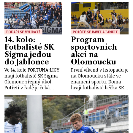
PODAŘÍ SE VYHRÁT?
POJĎTE SE BAVIT A FANDIT
14. kolo:
Program
Fotbalisté SK
sportovních
Sigma jedou
akcí na
do Jablonce
Olomoucku
Ve 14. kole FORTUNA:LIGY
První víkend v listopadu je
mají fotbalisté SK Sigma
na Olomoucku stále ve
Olomouc zřejmý úkol.
znamení sportu. Doma
Potřetí v řadě je čeká…
hrají fotbalisté béčka SK…