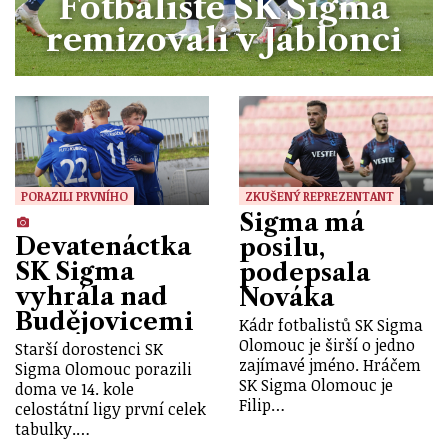
Fotbalisté SK Sigma
remizovali v Jablonci
PORAZILI PRVNÍHO
ZKUŠENÝ REPREZENTANT
Sigma má
Devatenáctka
posilu,
SK Sigma
podepsala
vyhrála nad
Nováka
Budějovicemi
Kádr fotbalistů SK Sigma
Olomouc je širší o jedno
Starší dorostenci SK
zajímavé jméno. Hráčem
Sigma Olomouc porazili
SK Sigma Olomouc je
doma ve 14. kole
Filip…
celostátní ligy první celek
tabulky.…