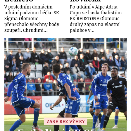
V posledním domácím
Po utkání v Alpe Adria
utkání podzimu béčko SK
Cupu se basketbalistům
Sigma Olomouc
BK REDSTONE Olomouc
přenechalo všechny body
druhý zápas na vlastní
soupeři. Chrudimi…
palubce v…
ZASE BEZ VÝHRY