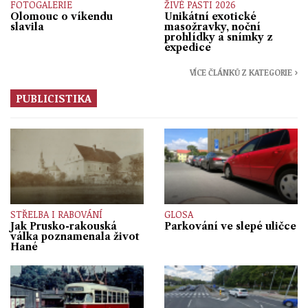
FOTOGALERIE
ŽIVÉ PASTI 2026
Olomouc o víkendu
Unikátní exotické
slavila
masožravky, noční
prohlídky a snímky z
expedice
VÍCE ČLÁNKŮ Z KATEGORIE ›
PUBLICISTIKA
STŘELBA I RABOVÁNÍ
GLOSA
Jak Prusko-rakouská
Parkování ve slepé uličce
válka poznamenala život
Hané