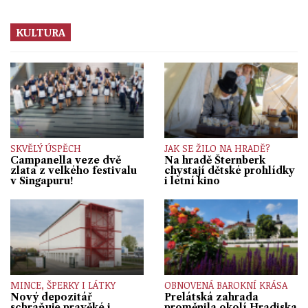
KULTURA
SKVĚLÝ ÚSPĚCH
JAK SE ŽILO NA HRADĚ?
Campanella veze dvě
Na hradě Šternberk
zlata z velkého festivalu
chystají dětské prohlídky
v Singapuru!
i letní kino
MINCE, ŠPERKY I LÁTKY
OBNOVENÁ BAROKNÍ KRÁSA
Nový depozitář
Prelátská zahrada
schraňuje pravěké i
proměnila okolí Hradiska