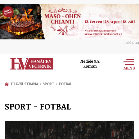
reklama
Neděle 9.8.
Roman
MENU
Zprávy
›
›
HLAVNÍ STRANA
SPORT
FOTBAL
Rozhovory
Olomouc
SPORT - FOTBAL
Kultura
Politika
Prostějov
Společnost
Hudba
Ekonomika
Přerov
Sport
Ženy