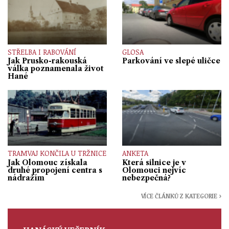
STŘELBA I RABOVÁNÍ
GLOSA
Jak Prusko-rakouská
Parkování ve slepé uličce
válka poznamenala život
Hané
TRAMVAJ KONČILA U TRŽNICE
ANKETA
Jak Olomouc získala
Která silnice je v
druhé propojení centra s
Olomouci nejvíc
nádražím
nebezpečná?
VÍCE ČLÁNKŮ Z KATEGORIE ›