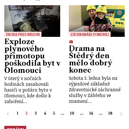
ŠKODA PŘES MILION
ZÁCHRANÁŘI POMOHLI
Exploze
Drama na
plynového
Štědrý den
přímotopu
mělo dobrý
poškodila byt v
konec
Olomouci
Sobota 3. ledna byla na
V úterý v nočních
výjezdové základně
hodinách zasahovali
Zdravotnické záchranné
hasiči u požáru bytu v
služby v Zábřehu ve
Olomouci, kde došlo k
znamení…
zahoření…
1
2
3
4
5
...
10
...
14
...
18