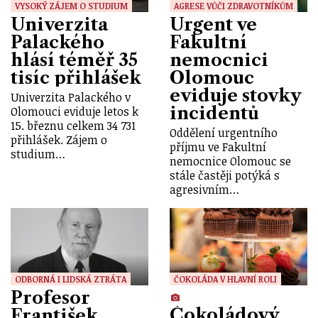
VYSOKÝ ZÁJEM O STUDIUM
AGRESE VŮČI ZDRAVOTNÍKŮM
Univerzita
Urgent ve
Palackého
Fakultní
hlásí téměř 35
nemocnici
tisíc přihlášek
Olomouc
eviduje stovky
Univerzita Palackého v
incidentů
Olomouci eviduje letos k
15. březnu celkem 34 731
Oddělení urgentního
přihlášek. Zájem o
příjmu ve Fakultní
studium…
nemocnice Olomouc se
stále častěji potýká s
agresivním…
ODBORNÁ I LIDSKÁ ZTRÁTA
ČOKOLÁDA V HLAVNÍ ROLI
Profesor
Čokoládový
František