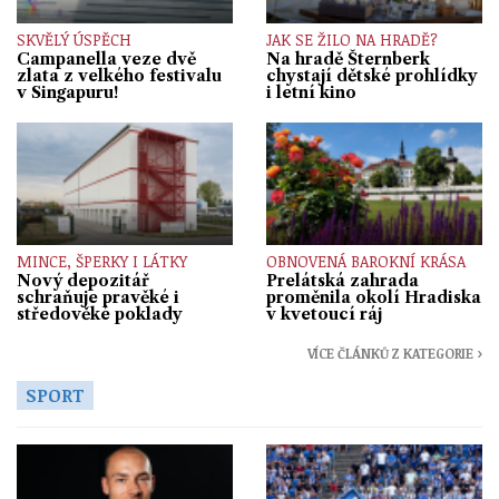
SKVĚLÝ ÚSPĚCH
JAK SE ŽILO NA HRADĚ?
Campanella veze dvě
Na hradě Šternberk
zlata z velkého festivalu
chystají dětské prohlídky
v Singapuru!
i letní kino
MINCE, ŠPERKY I LÁTKY
OBNOVENÁ BAROKNÍ KRÁSA
Nový depozitář
Prelátská zahrada
schraňuje pravěké i
proměnila okolí Hradiska
středověké poklady
v kvetoucí ráj
VÍCE ČLÁNKŮ Z KATEGORIE ›
SPORT