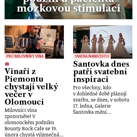
mozkovou stimulaci
PRO MILOVNÍKY VÍNA
SVATBA NANEČISTO
Šantovka dnes
Vinaři z
patří svatební
Piemontu
inspiraci
chystají velký
Pro všechny, kdo
večer v
v dohledné době plánují
svatbu, se dnes, v sobotu
Olomouci
17. ledna, Galerie
Milovníci vína
Šantovka mění…
zpozorněte! V
olomouckém podniku
Bounty Rock Cafe se 19.
února chystá výjimečná…