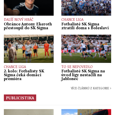
DALŠÍ NOVÝ HRÁČ
CHANCE LIGA
Obránce Antony Ekeroth
Fotbalisté SK Sigma
přestoupil do SK Sigma
ztratili doma s Boleslaví
CHANCE LIGA
TO SE NEPOVEDLO
2. kolo: Fotbalisty SK
Fotbalisté SK Sigma na
Sigma čeká domácí
úvod ligy nestačili na
premiéra
Jablonec
VÍCE ČLÁNKŮ Z KATEGORIE ›
PUBLICISTIKA