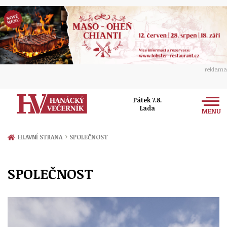
reklama
Pátek 7.8.
Lada
MENU
Zprávy
›
HLAVNÍ STRANA
SPOLEČNOST
Rozhovory
Olomouc
SPOLEČNOST
Kultura
Politika
Prostějov
Společnost
Hudba
Ekonomika
Přerov
Sport
Ženy