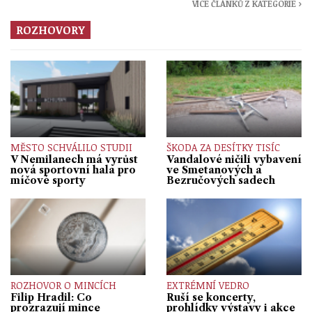
VÍCE ČLÁNKŮ Z KATEGORIE ›
ROZHOVORY
MĚSTO SCHVÁLILO STUDII
ŠKODA ZA DESÍTKY TISÍC
V Nemilanech má vyrůst
Vandalové ničili vybavení
nová sportovní hala pro
ve Smetanových a
míčové sporty
Bezručových sadech
ROZHOVOR O MINCÍCH
EXTRÉMNÍ VEDRO
Filip Hradil: Co
Ruší se koncerty,
prozrazují mince
prohlídky výstavy i akce