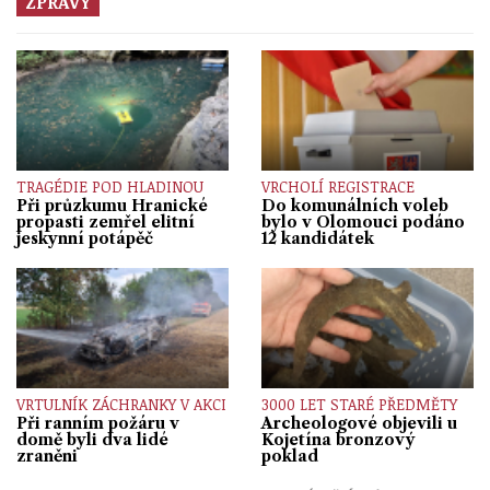
ZPRÁVY
TRAGÉDIE POD HLADINOU
VRCHOLÍ REGISTRACE
Při průzkumu Hranické
Do komunálních voleb
propasti zemřel elitní
bylo v Olomouci podáno
jeskynní potápěč
12 kandidátek
VRTULNÍK ZÁCHRANKY V AKCI
3000 LET STARÉ PŘEDMĚTY
Při ranním požáru v
Archeologové objevili u
domě byli dva lidé
Kojetína bronzový
zraněni
poklad