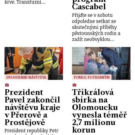
krve. Transfuzní…
Cascabel
Přijďte se v sobotu
odpoledne setkat se
skutečnými příběhy
pěstounských rodin a
zažít neobvyklou…
DVOUDENNÍ NÁVŠTĚVA
POMOC POTŘEBNÝM
Prezident
Tříkrálová
Pavel zakončil
sbírka na
návštěvu kraje
Olomoucku
v Přerově a
vynesla téměř
Prostějově
2,7 milionu
korun
Prezident republiky Petr