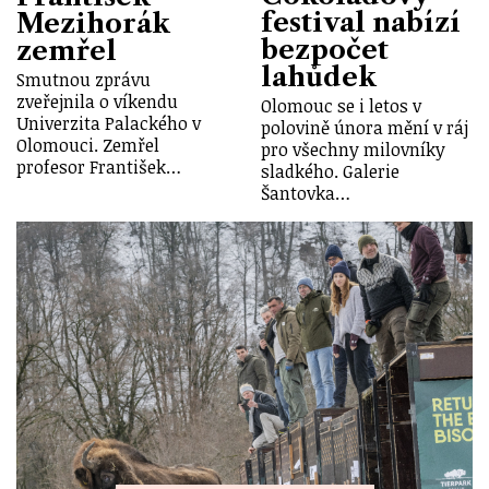
festival nabízí
Mezihorák
bezpočet
zemřel
lahůdek
Smutnou zprávu
zveřejnila o víkendu
Olomouc se i letos v
Univerzita Palackého v
polovině února mění v ráj
Olomouci. Zemřel
pro všechny milovníky
profesor František…
sladkého. Galerie
Šantovka…