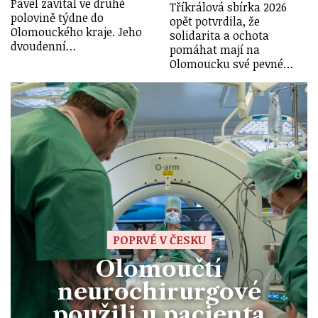
Pavel zavítal ve druhé
Tříkrálová sbírka 2026
polovině týdne do
opět potvrdila, že
Olomouckého kraje. Jeho
solidarita a ochota
dvoudenní…
pomáhat mají na
Olomoucku své pevné…
POPRVÉ V ČESKU
Olomoučtí
neurochirurgové
použili u pacienta