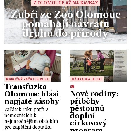
Z OLOMOUCE AŽ NA KAVKAZ
Zubři ze Zoo Olomouc
pomáhají návratu
druhu do přírody
NÁROČNÝ ZAČÁTEK ROKU
NÁHRADKA JE OK!
Transfuzka
Nové rodiny:
Olomouc hlásí
příběhy
napjaté zásoby
pěstounů
Začátek roku patří v
doplní
nemocnicích k
nejnáročnějším obdobím
cirkusový
pro zajištění dostatku
program