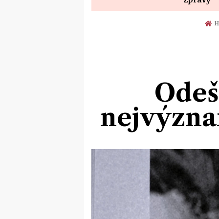
H
Odeš
nejvýzna