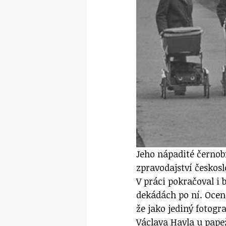
Jeho nápadité černobí
zpravodajství českos
V práci pokračoval i 
dekádách po ní. Ocen
že jako jediný fotog
Václava Havla u papež