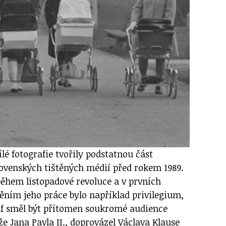
lé fotografie tvořily podstatnou část
lovenských tištěných médií před rokem 1989.
během listopadové revoluce a v prvních
ěním jeho práce bylo například privilegium,
raf směl být přítomen soukromé audience
e Jana Pavla II., doprovázel Václava Klause