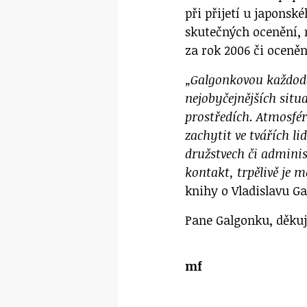
při přijetí u japonsk
skutečných ocenění,
za rok 2006 či oceně
„Galgonkovou každoden
nejobyčejnějších situ
prostředích. Atmosfé
zachytit ve tvářích l
družstvech či adminis
kontakt, trpělivě je m
knihy o Vladislavu Ga
Pane Galgonku, děkuj
mf