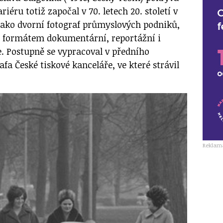
iéru totiž započal v 70. letech 20. století v
jako dvorní fotograf průmyslových podniků,
 s formátem dokumentární, reportážní i
e. Postupně se vypracoval v předního
afa České tiskové kanceláře, ve které strávil
Reklam