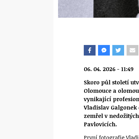
06. 04. 2026 - 11:49
Skoro půl století ut
Olomouce a olomouc
vynikající profesi
Vladislav Galgonek 
zemřel v nedožitých
Pavlovicích.
První fotografie Vlad