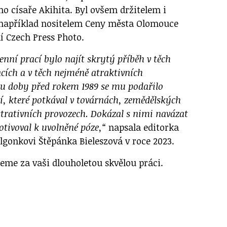
ého císaře Akihita. Byl ovšem držitelem i
 například nositelem Ceny města Olomouce
ní Czech Press Photo.
ní prací bylo najít skrytý příběh v těch
acích a v těch nejméně atraktivních
ru doby před rokem 1989 se mu podařilo
idí, které potkával v továrnách, zemědělských
trativních provozech. Dokázal s nimi navázat
otivoval k uvolněné póze,“
napsala editorka
lgonkovi Štěpánka Bieleszová v roce 2023.
eme za vaši dlouholetou skvělou práci.