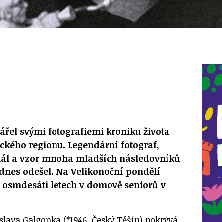
vářel svými fotografiemi kroniku života
kého regionu. Legendární fotograf,
onál a vzor mnoha mladších následovníků
dnes odešel. Na Velikonoční pondělí
 osmdesáti letech v domově seniorů v
islava Galgonka (*1946, Český Těšín) pokrývá