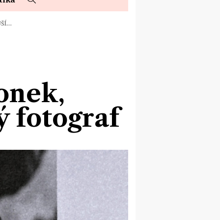
JŠÍ…
onek,
 fotograf