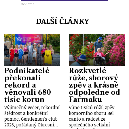
Reklama
DALŠÍ ČLÁNKY
Podnikatelé
Rozkvetlé
překonali
růže, sborový
rekord a
zpěv a krásné
věnovali 680
odpoledne od
tisíc korun
Farmaku
Výjimečný večer, rekordní
Vůně tisíců růží, zpěv
štědrost a konkrétní
komorního sboru Bel
pomoc. Gentlemen’s club
canto a radost ze
2026, pořádaný Okresní…
společného setkání