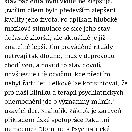
stav pacienta nyní viditelně zlepšuje.
„Naším cílem bylo především zlepšení
kvality jeho života. Po aplikaci hluboké
mozkové stimulace se sice jeho stav
dočasně zhoršil, ale aktuálně je již
znatelně lepší. Jím prováděné rituály
netrvají tak dlouho, muž v doprovodu
chodí ven, a pokud to stav dovolí,
navštěvuje i tělocvičnu, kde předtím
nebyl řadu let. Celkově lze konstatovat, že
pro naši kliniku a terapii psychiatrických
onemocnění jde o významný milník,“
uzavřel doc. Krahulík. Zákrok je zároveň
příkladem úzké spolupráce Fakultní
nemocnice Olomouc a Psychiatrické