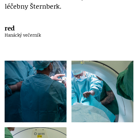
léčebny Šternberk.
red
Hanácký večerník