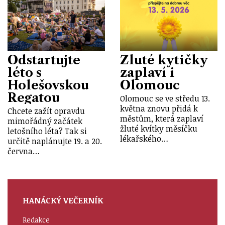
Odstartujte
Žluté kytičky
léto s
zaplaví i
Holešovskou
Olomouc
Regatou
Olomouc se ve středu 13.
května znovu přidá k
Chcete zažít opravdu
městům, která zaplaví
mimořádný začátek
žluté kvítky měsíčku
letošního léta? Tak si
lékařského…
určitě naplánujte 19. a 20.
června…
HANÁCKÝ VEČERNÍK
Redakce