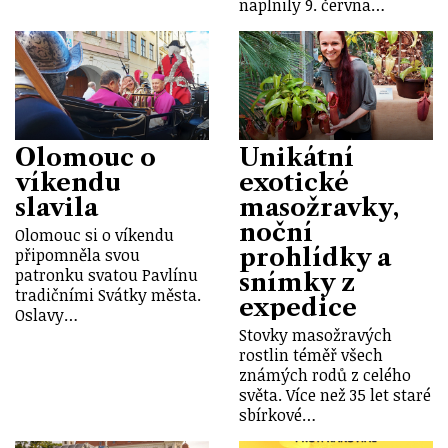
naplnily 9. června…
Olomouc o
Unikátní
víkendu
exotické
slavila
masožravky,
noční
Olomouc si o víkendu
prohlídky a
připomněla svou
patronku svatou Pavlínu
snímky z
tradičními Svátky města.
expedice
Oslavy…
Stovky masožravých
rostlin téměř všech
známých rodů z celého
světa. Více než 35 let staré
sbírkové…