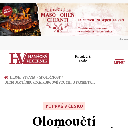
reklama
Pátek 7.8.
Lada
MENU
Zprávy
›
›
HLAVNÍ STRANA
SPOLEČNOST
OLOMOUČTÍ NEUROCHIRURGOVÉ POUŽILI U PACIENTA…
Rozhovory
Olomouc
Kultura
Politika
Prostějov
POPRVÉ V ČESKU
Společnost
Hudba
Ekonomika
Olomoučtí
Přerov
Sport
Ženy