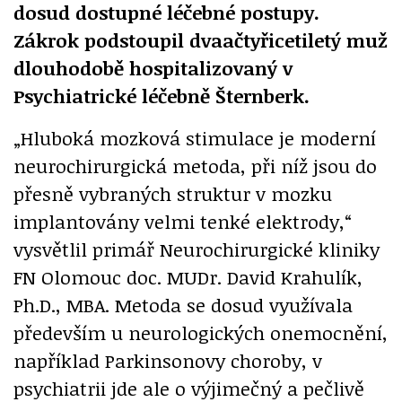
dosud dostupné léčebné postupy.
Zákrok podstoupil dvaačtyřicetiletý muž
dlouhodobě hospitalizovaný v
Psychiatrické léčebně Šternberk.
„Hluboká mozková stimulace je moderní
neurochirurgická metoda, při níž jsou do
přesně vybraných struktur v mozku
implantovány velmi tenké elektrody,“
vysvětlil primář Neurochirurgické kliniky
FN Olomouc doc. MUDr. David Krahulík,
Ph.D., MBA. Metoda se dosud využívala
především u neurologických onemocnění,
například Parkinsonovy choroby, v
psychiatrii jde ale o výjimečný a pečlivě