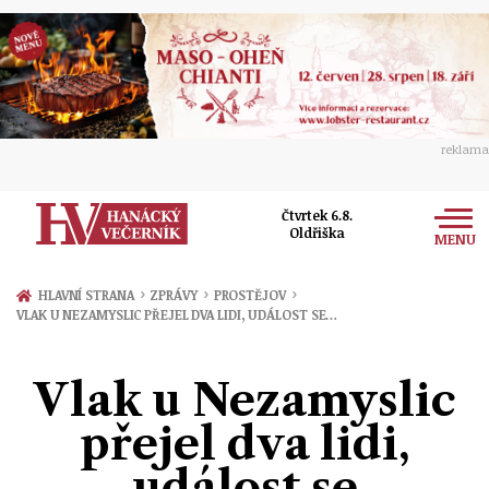
reklama
Čtvrtek 6.8.
Oldřiška
MENU
Zprávy
›
›
›
HLAVNÍ STRANA
ZPRÁVY
PROSTĚJOV
VLAK U NEZAMYSLIC PŘEJEL DVA LIDI, UDÁLOST SE…
Rozhovory
Olomouc
Kultura
Vlak u Nezamyslic
Politika
Prostějov
Společnost
přejel dva lidi,
Hudba
Ekonomika
Přerov
Sport
událost se
Ženy