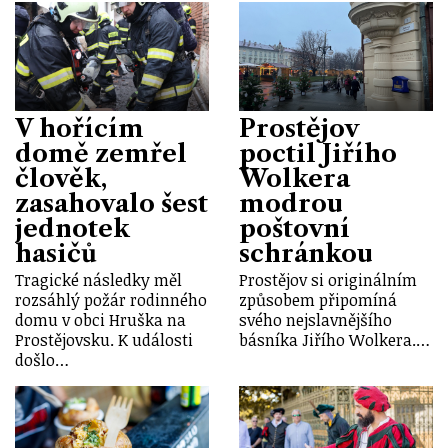
V hořícím
Prostějov
domě zemřel
poctil Jiřího
člověk,
Wolkera
zasahovalo šest
modrou
jednotek
poštovní
hasičů
schránkou
Tragické následky měl
Prostějov si originálním
rozsáhlý požár rodinného
způsobem připomíná
domu v obci Hruška na
svého nejslavnějšího
Prostějovsku. K události
básníka Jiřího Wolkera.…
došlo…