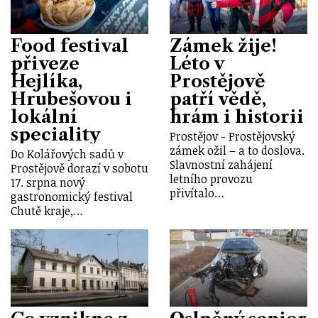
Food festival
Zámek žije!
přiveze
Léto v
Hejlíka,
Prostějově
Hrubešovou i
patří vědě,
lokální
hrám i historii
speciality
Prostějov - Prostějovský
zámek ožil – a to doslova.
Do Kolářových sadů v
Slavnostní zahájení
Prostějově dorazí v sobotu
letního provozu
17. srpna nový
přivítalo…
gastronomický festival
Chutě kraje,…