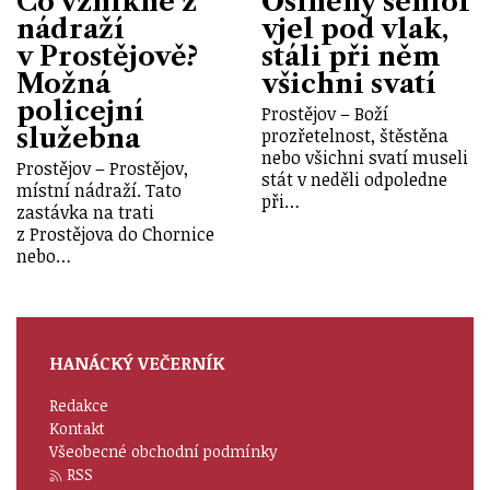
Co vznikne z
Oslněný senior
nádraží
vjel pod vlak,
v Prostějově?
stáli při něm
Možná
všichni svatí
policejní
Prostějov – Boží
služebna
prozřetelnost, štěstěna
nebo všichni svatí museli
Prostějov – Prostějov,
stát v neděli odpoledne
místní nádraží. Tato
při…
zastávka na trati
z Prostějova do Chornice
nebo…
HANÁCKÝ VEČERNÍK
Redakce
Kontakt
Všeobecné obchodní podmínky
RSS