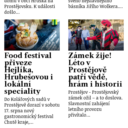
domu v obci Hruška na
svého nejslavnějšího
Prostějovsku. K události
básníka Jiřího Wolkera.…
došlo…
Food festival
Zámek žije!
přiveze
Léto v
Hejlíka,
Prostějově
Hrubešovou i
patří vědě,
lokální
hrám i historii
speciality
Prostějov - Prostějovský
zámek ožil – a to doslova.
Do Kolářových sadů v
Slavnostní zahájení
Prostějově dorazí v sobotu
letního provozu
17. srpna nový
přivítalo…
gastronomický festival
Chutě kraje,…