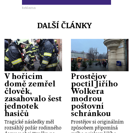
Reklama
DALŠÍ ČLÁNKY
V hořícím
Prostějov
domě zemřel
poctil Jiřího
člověk,
Wolkera
zasahovalo šest
modrou
jednotek
poštovní
hasičů
schránkou
Tragické následky měl
Prostějov si originálním
rozsáhlý požár rodinného
způsobem připomíná