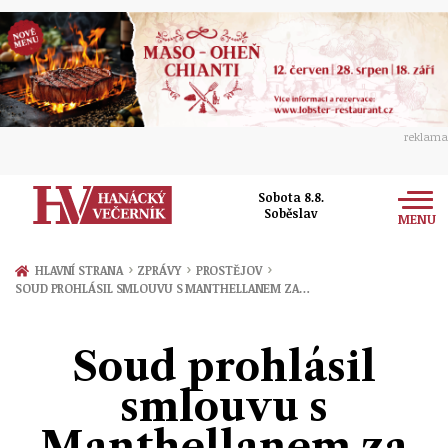
reklama
Sobota 8.8.
Soběslav
MENU
Zprávy
›
›
›
HLAVNÍ STRANA
ZPRÁVY
PROSTĚJOV
SOUD PROHLÁSIL SMLOUVU S MANTHELLANEM ZA…
Rozhovory
Olomouc
Kultura
Soud prohlásil
Politika
Prostějov
Společnost
smlouvu s
Hudba
Ekonomika
Přerov
Sport
Manthellanem za
Ženy