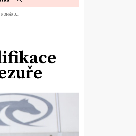
HO POHÁRU…
lifikace
ezuře