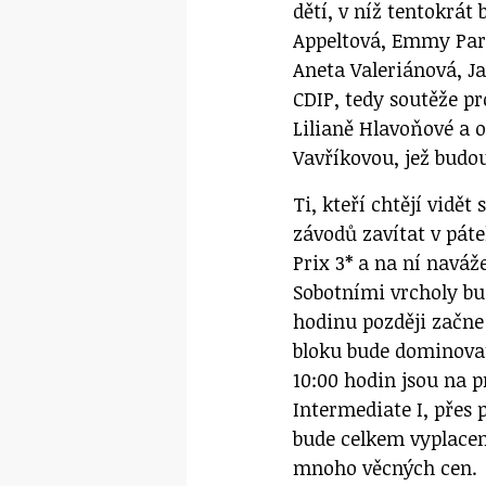
dětí, v níž tentokrá
Appeltová, Emmy Paro
Aneta Valeriánová, J
CDIP, tedy soutěže pr
Lilianě Hlavoňové a 
Vavříkovou, jež budo
Ti, kteří chtějí vidět
závodů zavítat v pát
Prix 3* a na ní naváž
Sobotními vrcholy bud
hodinu později začne
bloku bude dominovat 
10:00 hodin jsou na 
Intermediate I, přes 
bude celkem vyplaceno
mnoho věcných cen.