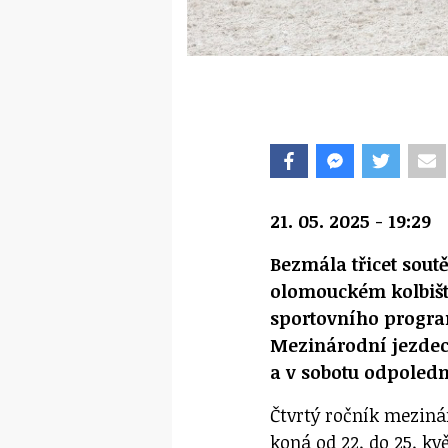
21. 05. 2025 - 19:29
Bezmála třicet sout
olomouckém kolbišti
sportovního progra
Mezinárodní jezdeck
a v sobotu odpoledn
Čtvrtý ročník meziná
koná od 22. do 25. kv