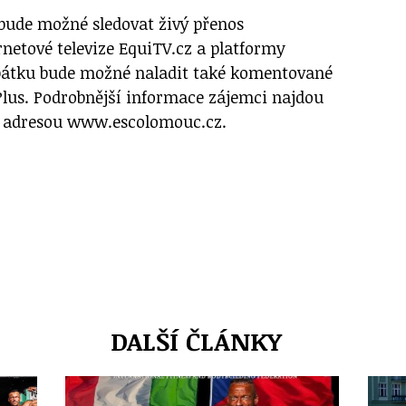
 bude možné sledovat živý přenos
rnetové televize EquiTV.cz a platformy
pátku bude možné naladit také komentované
 Plus. Podrobnější informace zájemci najdou
s adresou www.escolomouc.cz.
DALŠÍ ČLÁNKY