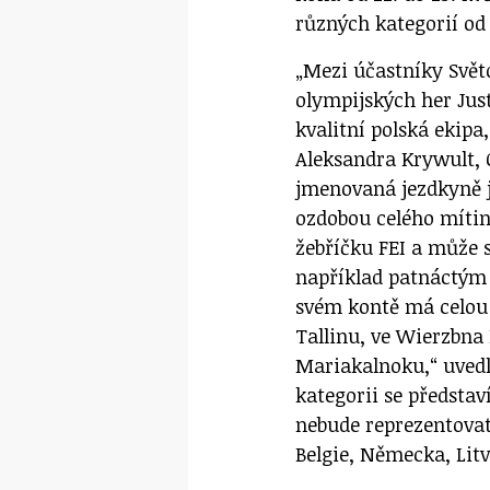
různých kategorií od 
„Mezi účastníky Svět
olympijských her Just
kvalitní polská ekip
Aleksandra Krywult, 
jmenovaná jezdkyně je
ozdobou celého mítin
žebříčku FEI a může 
například patnáctým 
svém kontě má celou 
Tallinu, ve Wierzbna 
Mariakalnoku,“ uvedl
kategorii se představ
nebude reprezentovat
Belgie, Německa, Litv