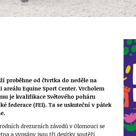
ěží proběhne od čtvrtka do neděle na
 areálu Equine Sport Center. Vrcholem
mu je kvalifikace Světového poháru
é federace (FEI). Ta se uskuteční v pátek
e.
rodních drezurních závodů v Olomouci se
ětna a vypsány jsou tři desítky soutěží