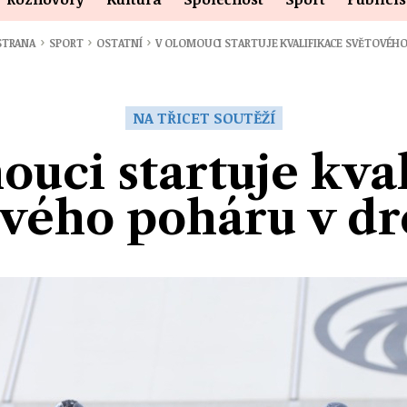
›
›
›
STRANA
SPORT
OSTATNÍ
V OLOMOUCI STARTUJE KVALIFIKACE SVĚTOVÉ
NA TŘICET SOUTĚŽÍ
uci startuje kva
vého poháru v dr