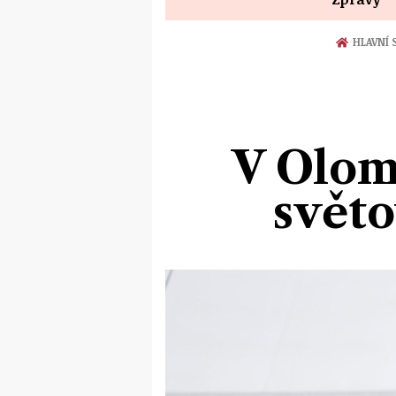
HLAVNÍ 
V Olomo
světo