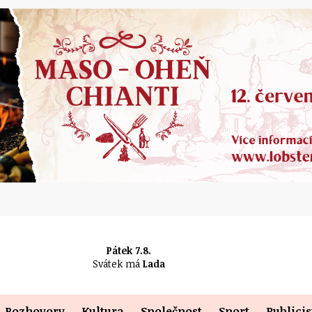
Pátek 7.8.
Svátek má
Lada
Rozhovory
Kultura
Společnost
Sport
Publicis