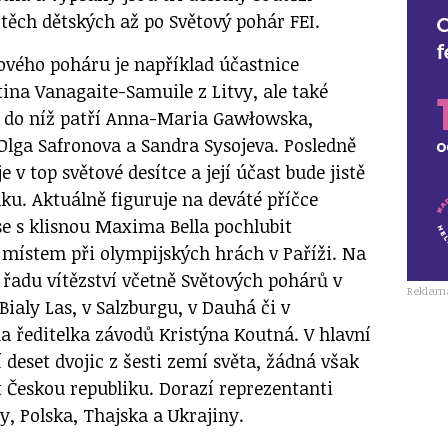
těch dětských až po Světový pohár FEI.
ového poháru je například účastnice
ina Vanagaite-Samuile z Litvy, ale také
a, do níž patří Anna-Maria Gawłowska,
Olga Safronova a Sandra Sysojeva. Posledně
 v top světové desítce a její účast bude jistě
ku. Aktuálně figuruje na deváté příčce
se s klisnou Maxima Bella pochlubit
místem při olympijských hrách v Paříži. Na
řadu vítězství včetně Světových pohárů v
Reklam
Bialy Las, v Salzburgu, v Dauhá či v
a ředitelka závodů Kristýna Koutná. V hlavní
í deset dvojic z šesti zemí světa, žádná však
 Českou republiku. Dorazí reprezentanti
y, Polska, Thajska a Ukrajiny.