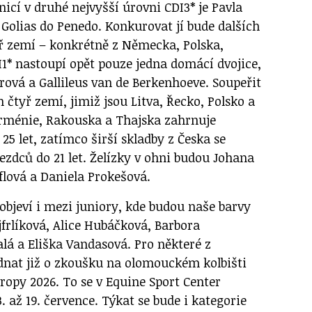
icí v druhé nejvyšší úrovni CDI3* je Pavla
Golias do Penedo. Konkurovat jí bude dalších
yř zemí – konkrétně z Německa, Polska,
I1* nastoupí opět pouze jedna domácí dvojice,
rová a Gallileus van de Berkenhoeve. Soupeřit
h čtyř zemí, jimiž jsou Litva, Řecko, Polsko a
Arménie, Rakouska a Thajska zahrnuje
5 let, zatímco širší skladby z Česka se
zdců do 21 let. Želízky v ohni budou Johana
flová a Daniela Prokešová.
objeví i mezi juniory, kde budou naše barvy
jfrlíková, Alice Hubáčková, Barbora
lá a Eliška Vandasová. Pro některé z
dnat již o zkoušku na olomouckém kolbišti
ropy 2026. To se v Equine Sport Center
. až 19. července. Týkat se bude i kategorie