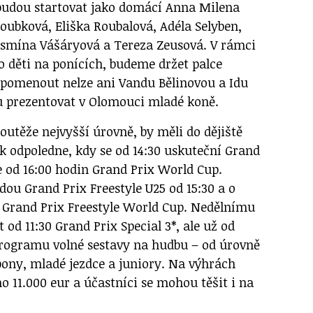
t budou startovat jako domácí Anna Milena
ubková, Eliška Roubalová, Adéla Selyben,
asmína Vášáryová a Tereza Zeusová. V rámci
o děti na ponících, budeme držet palce
opomenout nelze ani Vandu Bělinovou a Idu
u prezentovat v Olomouci mladé koně.
 soutěže nejvyšší úrovně, by měli do dějiště
ek odpoledne, kdy se od 14:30 uskuteční Grand
e od 16:00 hodin Grand Prix World Cup.
ou Grand Prix Freestyle U25 od 15:30 a o
 Grand Prix Freestyle World Cup. Nedělnímu
od 11:30 Grand Prix Special 3*, ale už od
programu volné sestavy na hudbu – od úrovně
pony, mladé jezdce a juniory. Na výhrách
 11.000 eur a účastníci se mohou těšit i na