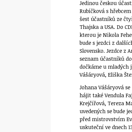
Jedinou českou účastn
Rubíčková s hřebcem 
šest účastníků ze čt
Thajska a USA. Do CD
kterou je Nikola Fehe
bude s jezdci z dalšíc
Slovensko. Jezdce z 
seznam účastníků do 2
dočkáme u mladých je
Vášáryová, Eliška Šte
Johana Vášáryová se 
hájit také Vendula Fa
Krejčířová, Tereza Ma
uvedených se bude je
před mistrovstvím Ev
uskuteční ve dnech 13