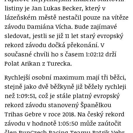
listiny je Jan Lukas Becker, který v
lázeňském městě nestačil pouze na vítěze
závodu Damiána Vícha. Bude zajímavé
sledovat, jestli se již 11 let starý evropský
rekord závodu dočká překonání. V
současné chvíli ho s časem 1:02:12 drží
Polat Arikan z Turecka.
Rychlejší osobní maximum mají tři běžci,
stejně jako dvě běžkyně již běžely rychleji
než 1:09:51, což je stále platný evropský
rekord závodu stanovený Španělkou
Trihas Gebre v roce 2018. Na český rekord
závodu v hodnotě 1:05:50 může zaútočit
člen RunCzech Racing Teamu Patrik Vebr,