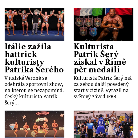
Itálie zažila
Kulturista
hattrick
Patrik Šerý
kulturisty
získal v Římě
Patrika Šerého
pět medailí
V italské Veroně se
Kulturista Patrik Šerý má
odehrála sportovní show,
za sebou další povedený
na kterou se nezapomíná.
start v cizině. Vyrazil na
Český kulturista Patrik
světový závod IFBB…
Šerý…