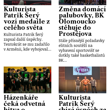
Kulturista
Změna domácí
Patrik Šerý
palubovky, BK
vozí medaile z
Olomoucko
celého světa
stěhuje do
Prostějova
Kulturista Patrik Šerý
zapsal další úspěchy.
Stále přísnější požadavky
Tentokrát se mu zadařilo
elitních soutěží na
v Arménii, kde vybojoval…
vybavení sportovišť se
dotkly také basketbalistů
BK…
Házenkáře
Kulturista
čeká odvetná
Patrik Šerý
bitva o
sbírá úspěch za