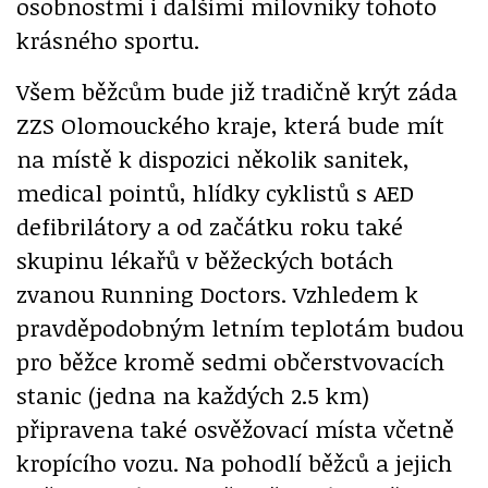
osobnostmi i dalšími milovníky tohoto
krásného sportu.
Všem běžcům bude již tradičně krýt záda
ZZS Olomouckého kraje, která bude mít
na místě k dispozici několik sanitek,
medical pointů, hlídky cyklistů s AED
defibrilátory a od začátku roku také
skupinu lékařů v běžeckých botách
zvanou Running Doctors. Vzhledem k
pravděpodobným letním teplotám budou
pro běžce kromě sedmi občerstvovacích
stanic (jedna na každých 2.5 km)
připravena také osvěžovací místa včetně
kropícího vozu. Na pohodlí běžců a jejich