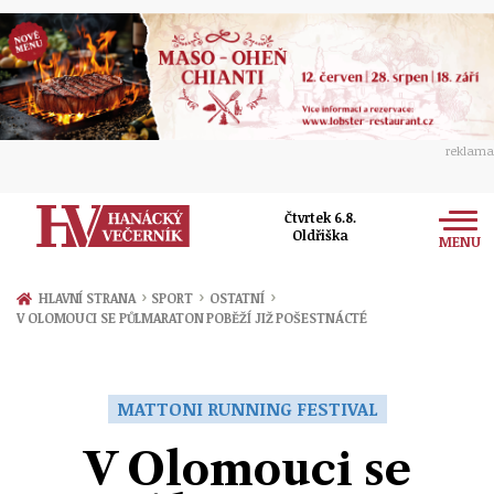
reklama
Čtvrtek 6.8.
Oldřiška
MENU
Zprávy
›
›
›
HLAVNÍ STRANA
SPORT
OSTATNÍ
V OLOMOUCI SE PŮLMARATON POBĚŽÍ JIŽ POŠESTNÁCTÉ
Rozhovory
Olomouc
Kultura
Politika
Prostějov
MATTONI RUNNING FESTIVAL
Společnost
Hudba
Ekonomika
V Olomouci se
Přerov
Sport
Ženy