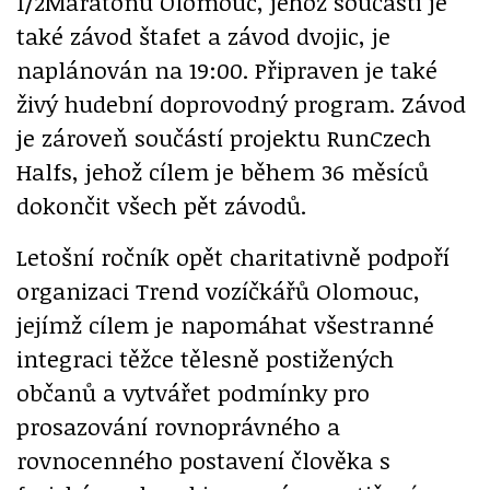
1/2Maratonu Olomouc, jehož součástí je
také závod štafet a závod dvojic, je
naplánován na 19:00. Připraven je také
živý hudební doprovodný program. Závod
je zároveň součástí projektu RunCzech
Halfs, jehož cílem je během 36 měsíců
dokončit všech pět závodů.
Letošní ročník opět charitativně podpoří
organizaci Trend vozíčkářů Olomouc,
jejímž cílem je napomáhat všestranné
integraci těžce tělesně postižených
občanů a vytvářet podmínky pro
prosazování rovnoprávného a
rovnocenného postavení člověka s