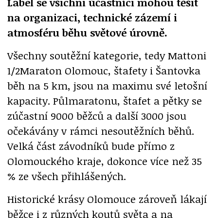
Label se všichni účastníci mohou těšit
na organizaci, technické zázemí i
atmosféru běhu světové úrovně.
Všechny soutěžní kategorie, tedy Mattoni
1/2Maraton Olomouc, štafety i Šantovka
běh na 5 km, jsou na maximu své letošní
kapacity. Půlmaratonu, štafet a pětky se
zúčastní 9000 běžců a další 3000 jsou
očekávány v rámci nesoutěžních běhů.
Velká část závodníků bude přímo z
Olomouckého kraje, dokonce více než 35
% ze všech přihlášených.
Historické krásy Olomouce zároveň lákají
běžce i z různých koutů světa a na