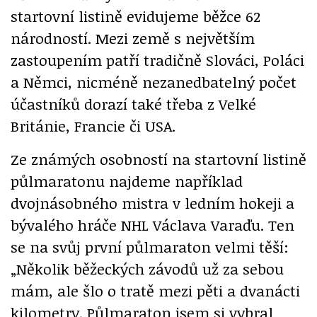
startovní listině evidujeme běžce 62
národností. Mezi země s největším
zastoupením patří tradičně Slováci, Poláci
a Němci, nicméně nezanedbatelný počet
účastníků dorazí také třeba z Velké
Británie, Francie či USA.
Ze známých osobností na startovní listině
půlmaratonu najdeme například
dvojnásobného mistra v ledním hokeji a
bývalého hráče NHL Václava Varaďu. Ten
se na svůj první půlmaraton velmi těší:
„Několik běžeckých závodů už za sebou
mám, ale šlo o tratě mezi pěti a dvanácti
kilometry. Půlmaraton jsem si vybral