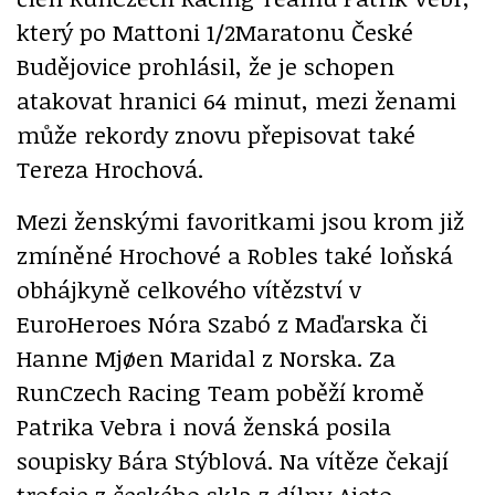
který po Mattoni 1/2Maratonu České
Budějovice prohlásil, že je schopen
atakovat hranici 64 minut, mezi ženami
může rekordy znovu přepisovat také
Tereza Hrochová.
Mezi ženskými favoritkami jsou krom již
zmíněné Hrochové a Robles také loňská
obhájkyně celkového vítězství v
EuroHeroes Nóra Szabó z Maďarska či
Hanne Mjøen Maridal z Norska. Za
RunCzech Racing Team poběží kromě
Patrika Vebra i nová ženská posila
soupisky Bára Stýblová. Na vítěze čekají
trofeje z českého skla z dílny Ajeto.