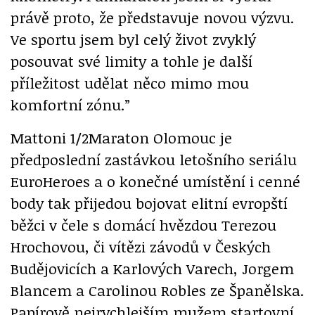
právě proto, že představuje novou výzvu.
Ve sportu jsem byl celý život zvyklý
posouvat své limity a tohle je další
příležitost udělat něco mimo mou
komfortní zónu.”
Mattoni 1/2Maraton Olomouc je
předposlední zastávkou letošního seriálu
EuroHeroes a o konečné umístění i cenné
body tak přijedou bojovat elitní evropští
běžci v čele s domácí hvězdou Terezou
Hrochovou, či vítězi závodů v Českých
Budějovicích a Karlových Varech, Jorgem
Blancem a Carolinou Robles ze Španělska.
Papírově nejrychlejším mužem startovní