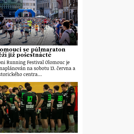
lomouci se půlmaraton
ží již pošestnácté
ni Running Festival Olomouc je
 naplánován na sobotu 13. června a
storického centra…