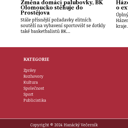
Změna domácí palubovky, BK
Háze
Olomoucko stěhuje do
o ex
Prostějova
Úplný
Stále přísnější požadavky elitních
Háze
soutěží na vybavení sportovišť se dotkly
kraje
také basketbalistů BK…
KATEGORIE
Zprávy
Rozhovory
Kultura
Společnost
Sport
Publicistika
Copyright © 2024 Hanácký Večerník