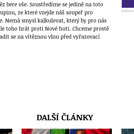
těz bere vše. Soustředíme se jedině na toto
Reklam
upinu, ze které vzejde náš soupeř pro
e. Nemá smysl kalkulovat, který by pro nás
odle toho hrát proti Nové huti. Chceme prostě
adit se na vítěznou vlnu před vyřazovací
DALŠÍ ČLÁNKY