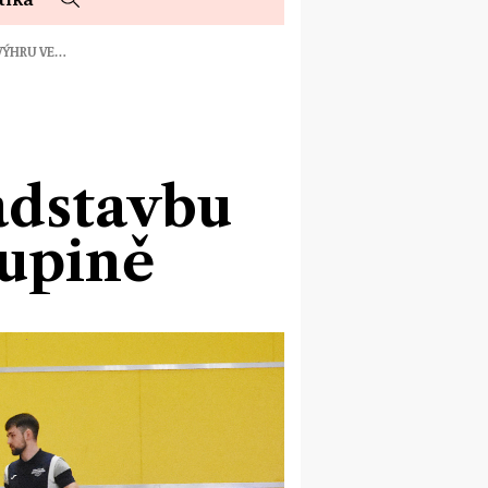
VÝHRU VE…
dstavbu
kupině