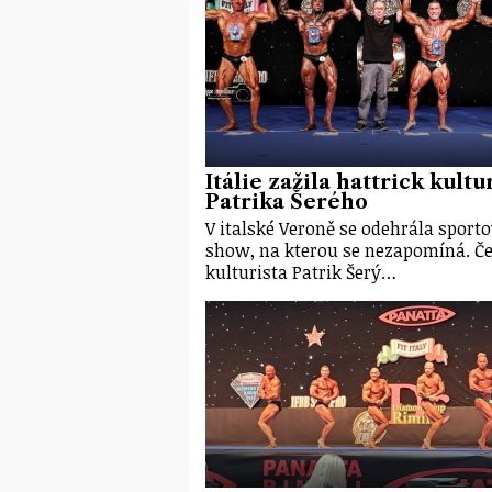
Itálie zažila hattrick kultu
Patrika Šerého
V italské Veroně se odehrála sporto
show, na kterou se nezapomíná. Č
kulturista Patrik Šerý…