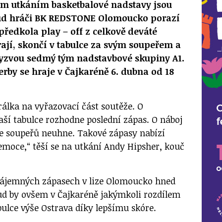
ím utkáním basketbalové nadstavy jsou
ud hráči BK REDSTONE Olomoucko porazí
předkola play – off z celkově deváté
ají, skončí v tabulce za svým soupeřem a
e vyzvou sedmý tým nadstavbové skupiny A1.
rby se hraje v Čajkaréně 6. dubna od 18
rálka na vyřazovací část soutěže. O
ší tabulce rozhodne poslední zápas. O náboj
ze soupeřů neuhne. Takové zápasy nabízí
moce,“ těší se na utkání Andy Hipsher, kouč
zájemných zápasech v lize Olomoucko hned
okud by ovšem v Čajkaréně jakýmkoli rozdílem
bulce výše Ostrava díky lepšímu skóre.