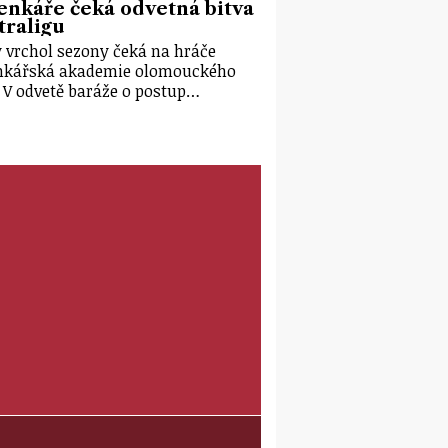
nkáře čeká odvetná bitva
traligu
 vrchol sezony čeká na hráče
nkářská akademie olomouckého
. V odvetě baráže o postup…