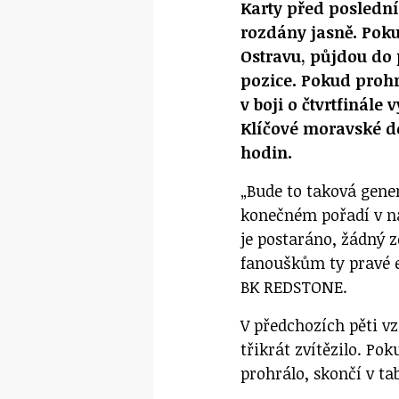
Karty před posledn
rozdány jasně. Pok
Ostravu, půjdou do 
pozice. Pokud prohr
v boji o čtvrtfinál
Klíčové moravské de
hodin.
„Bude to taková gene
konečném pořadí v na
je postaráno, žádný 
fanouškům ty pravé e
BK REDSTONE.
V předchozích pěti v
třikrát zvítězilo. P
prohrálo, skončí v ta