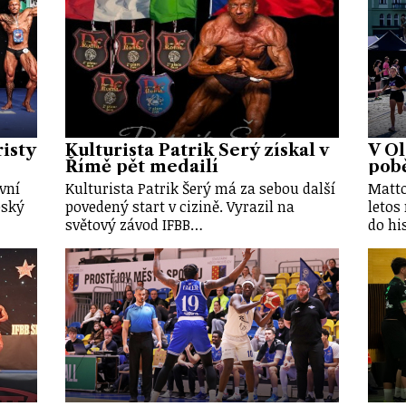
risty
Kulturista Patrik Šerý získal v
V O
Římě pět medailí
pobě
vní
Kulturista Patrik Šerý má za sebou další
Matto
eský
povedený start v cizině. Vyrazil na
letos
světový závod IFBB…
do hi