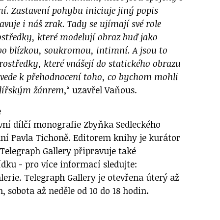
í. Zastavení pohybu iniciuje jiný popis
avuje i náš zrak. Tady se ujímají své role
středky, které modelují obraz buď jako
bo blízkou, soukromou, intimní. A jsou to
rostředky, které vnášejí do statického obrazu
vede k přehodnocení toho, co bychom mohli
lířským žánrem
,“ uzavřel Vaňous.
e
vní dílčí monografie Zbyňka Sedleckého
ní Pavla Tichoně. Editorem knihy je kurátor
Telegraph Gallery připravuje také
ku - pro více informací sledujte:
erie. Telegraph Gallery je otevřena úterý až
n, sobota až neděle od 10 do 18 hodin
.