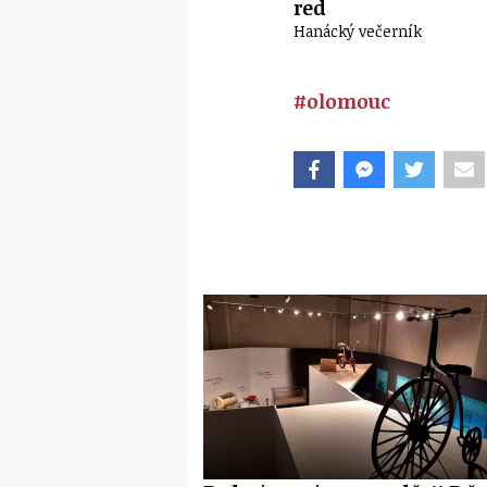
red
Hanácký večerník
#olomouc