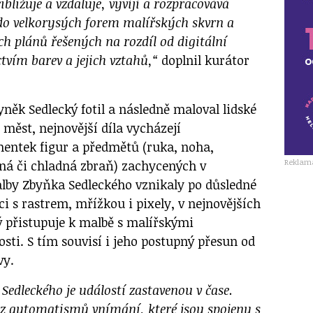
bližuje a vzdaluje, vyvíjí a rozpracovává
do velkorysých forem malířských skvrn a
ch plánů řešených na rozdíl od digitální
ctvím barev a jejich vztahů,“
doplnil kurátor
něk Sedlecký fotil a následně maloval lidské
 měst, nejnovější díla vycházejí
entek figur a předmětů (ruka, noha,
Reklam
lná či chladná zbraň) zachycených v
malby Zbyňka Sedleckého vznikaly po důsledné
ci s rastrem, mřížkou i pixely, v nejnovějších
ý přistupuje k malbě s malířskými
sti. S tím souvisí i jeho postupný přesun od
vy.
edleckého je událostí zastavenou v čase.
e z automatismů vnímání, které jsou spojeny s