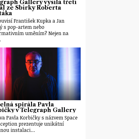
graph Gallery vysílá třetí
ál ze Sbírky Roberta
táka
ouvisí František Kupka a Jan
ý s pop-artem nebo
ormativním uměním? Nejen na
…
elná spirála Pavla
ičky v Telegraph Gallery
va Pavla Korbičky s názvem Space
rception prezentuje unikátní
lnou instalaci…