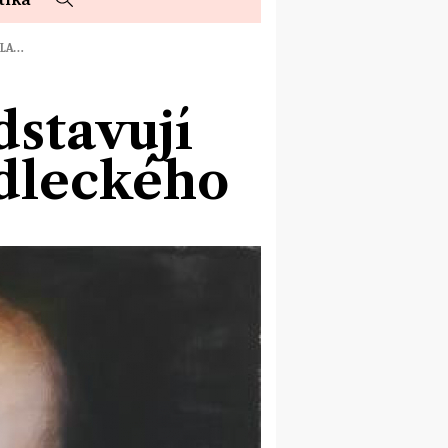
ÍLA…
dstavují
edleckého