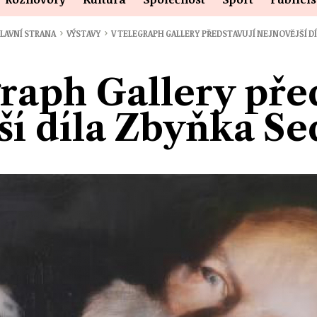
›
›
LAVNÍ STRANA
VÝSTAVY
V TELEGRAPH GALLERY PŘEDSTAVUJÍ NEJNOVĚJŠÍ D
raph Gallery pře
ší díla Zbyňka S