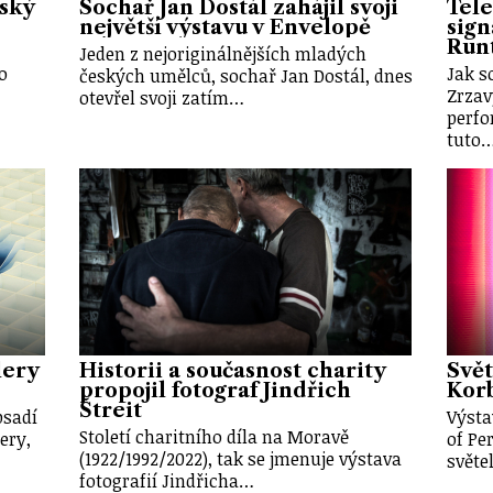
tský
Sochař Jan Dostál zahájil svoji
Tele
největší výstavu v Envelopě
sign
Run
Jeden z nejoriginálnějších mladých
o
Jak s
českých umělců, sochař Jan Dostál, dnes
Zrzav
otevřel svoji zatím…
perf
tuto
lery
Historii a současnost charity
Svět
propojil fotograf Jindřich
Korb
Štreit
bsadí
Výsta
Století charitního díla na Moravě
ery,
of Pe
(1922/1992/2022), tak se jmenuje výstava
světe
fotografií Jindřicha…