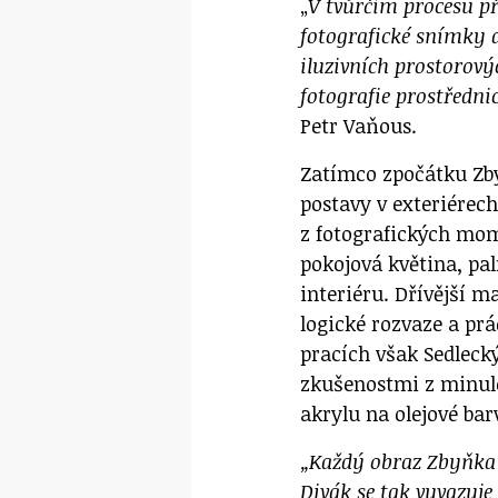
„
V tvůrčím procesu při
fotografické snímky 
iluzivních prostorový
fotografie prostředni
Petr Vaňous.
Zatímco zpočátku Zby
postavy v exteriérech
z fotografických mom
pokojová květina, pa
interiéru. Dřívější 
logické rozvaze a prá
pracích však Sedleck
zkušenostmi z minulo
akrylu na olejové bar
„Každý obraz Zbyňka S
Divák se tak vyvazuj