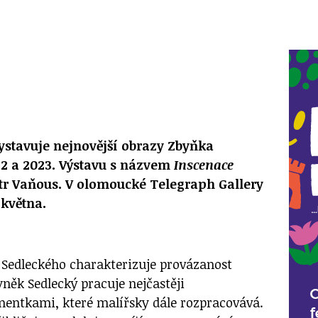
ystavuje nejnovější obrazy Zbyňka
22 a 2023. Výstavu s názvem
Inscenace
etr Vaňous. V olomoucké Telegraph Gallery
 května.
 Sedleckého charakterizuje provázanost
něk Sedlecký pracuje nejčastěji
entkami, které malířsky dále rozpracovává.