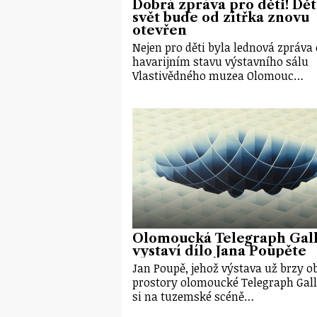
Dobrá zpráva pro děti! Dě
svět bude od zítřka znovu
otevřen
Nejen pro děti byla lednová zpráva 
havarijním stavu výstavního sálu
Vlastivědného muzea Olomouc…
Olomoucká Telegraph Gal
vystaví dílo Jana Poupěte
Jan Poupě, jehož výstava už brzy o
prostory olomoucké Telegraph Gall
si na tuzemské scéně…