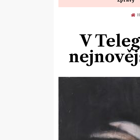
H
V Teleg
nejnověj