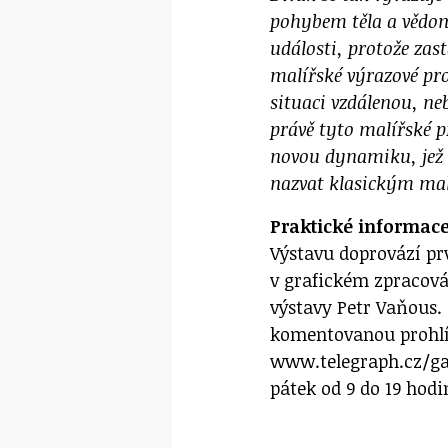
pohybem těla a vědom
události, protože zast
malířské výrazové pro
situaci vzdálenou, ne
právě tyto malířské p
novou dynamiku, jež 
nazvat klasickým ma
Praktické informac
Výstavu doprovází pr
v grafickém zpracová
výstavy Petr Vaňous. 
komentovanou prohlíd
www.telegraph.cz/gal
pátek od 9 do 19 hodi