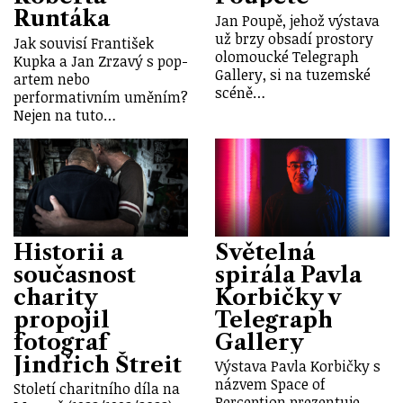
Runtáka
Jan Poupě, jehož výstava
už brzy obsadí prostory
Jak souvisí František
olomoucké Telegraph
Kupka a Jan Zrzavý s pop-
Gallery, si na tuzemské
artem nebo
scéně…
performativním uměním?
Nejen na tuto…
Historii a
Světelná
současnost
spirála Pavla
charity
Korbičky v
propojil
Telegraph
fotograf
Gallery
Jindřich Štreit
Výstava Pavla Korbičky s
názvem Space of
Století charitního díla na
Perception prezentuje