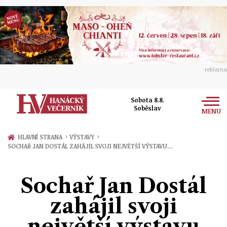
reklama
Sobota 8.8.
Soběslav
MENU
Zprávy
›
›
HLAVNÍ STRANA
VÝSTAVY
SOCHAŘ JAN DOSTÁL ZAHÁJIL SVOJI NEJVĚTŠÍ VÝSTAVU…
Rozhovory
Olomouc
Kultura
Sochař Jan Dostál
Politika
Prostějov
Společnost
zahájil svoji
Hudba
Ekonomika
Přerov
Sport
největší výstavu
Ženy