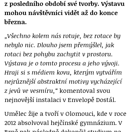
z posledního období své tvorby. Výstavu
mohou návštěvníci vidět až do konce
března.
„Všechno kolem nás rotuje, bez rotace by
nebylo nic. Dlouho jsem přemýšlel, jak
rotaci bez pohybu zachytit v prostoru.
Výstava je o tomto procesu a jeho vývoji.
Hraji si s médiem kovu, kterým vytvářím
nejrůznější abstraktní motivy vycházející
z jevů ve vesmíru,“
komentoval svou
nejnovější instalaci v Envelopě Dostál.
Umělec žije a tvoří v Olomouci, kde v roce
2012 absolvoval hejčínské gymnázium. V
Brně pak následně dokončil studium na