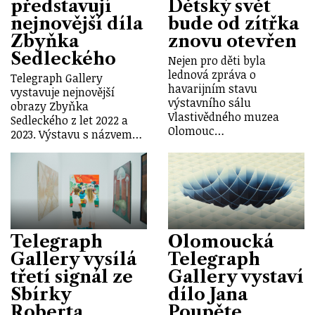
představují
Dětský svět
nejnovější díla
bude od zítřka
Zbyňka
znovu otevřen
Sedleckého
Nejen pro děti byla
lednová zpráva o
Telegraph Gallery
havarijním stavu
vystavuje nejnovější
výstavního sálu
obrazy Zbyňka
Vlastivědného muzea
Sedleckého z let 2022 a
Olomouc…
2023. Výstavu s názvem…
Telegraph
Olomoucká
Gallery vysílá
Telegraph
třetí signál ze
Gallery vystaví
Sbírky
dílo Jana
Roberta
Poupěte