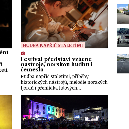
HUDBA NAPŘÍČ STALETÍMI
ění
Festival představí vzácné
ří
nástroje, norskou hudbu i
řemesla
sti.
Hudba napříč staletími, příběhy
historických nástrojů, melodie norských
fjordů i přehlídka lidových…