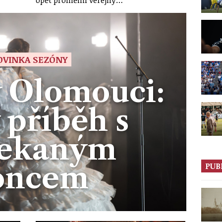
OVINKA SEZÓNY
v Olomouci:
 příběh s
ekaným
oncem
PUB