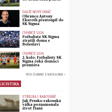
DALŠÍ NOVÝ HRÁČ
Obránce Antony
Ekeroth přestoupil do
SK Sigma
CHANCE LIGA
Fotbalisté SK Sigma
ztratili doma s
Boleslaví
CHANCE LIGA
2. kolo: Fotbalisty SK
Sigma čeká domácí
premiéra
VÍCE ČLÁNKŮ Z KATEGORIE ›
LICISTIKA
STŘELBA I RABOVÁNÍ
Jak Prusko-rakouská
válka poznamenala
život Hané