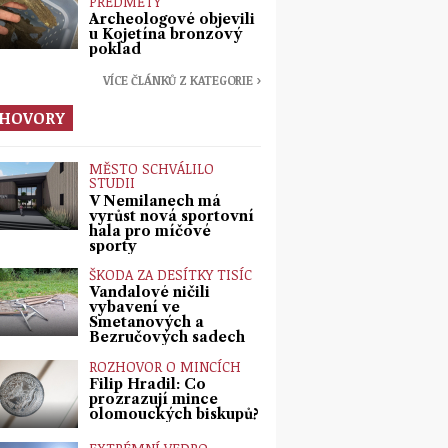
PŘEDMĚTY
Archeologové objevili
u Kojetína bronzový
poklad
VÍCE ČLÁNKŮ Z KATEGORIE ›
HOVORY
MĚSTO SCHVÁLILO
STUDII
V Nemilanech má
vyrůst nová sportovní
hala pro míčové
sporty
ŠKODA ZA DESÍTKY TISÍC
Vandalové ničili
vybavení ve
Smetanových a
Bezručových sadech
ROZHOVOR O MINCÍCH
Filip Hradil: Co
prozrazují mince
olomouckých biskupů?