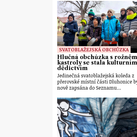
SVATOBLAŽEJSKÁ OBCHŮZKA
Hlučná obchůzka s rožněm
kastroly se stala kulturní
dědictvím
Jedinečná svatoblažejská koleda z
přerovské místní části Dluhonice b
nově zapsána do Seznamu…