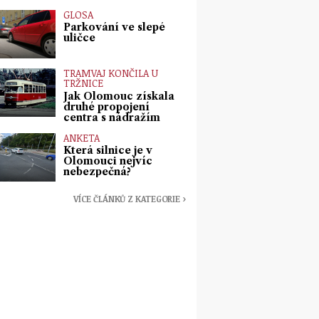
GLOSA
Parkování ve slepé
uličce
TRAMVAJ KONČILA U
TRŽNICE
Jak Olomouc získala
druhé propojení
centra s nádražím
ANKETA
Která silnice je v
Olomouci nejvíc
nebezpečná?
VÍCE ČLÁNKŮ Z KATEGORIE ›