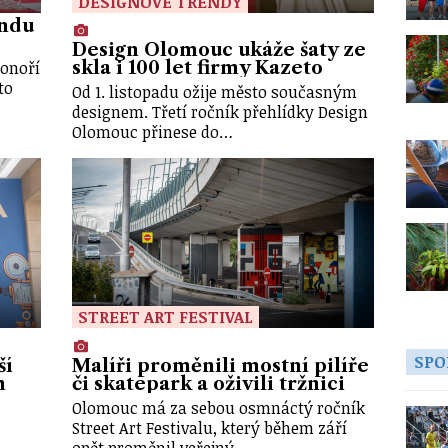
DESIGNOVÉ TRENDY
endu
Design Olomouc ukáže šaty ze
ponoří
skla i 100 let firmy Kazeto
to
Od 1. listopadu ožije město současným
designem. Třetí ročník přehlídky Design
Olomouc přinese do…
STREET ART FESTIVAL
SPO
ší
Malíři proměnili mostní pilíře
h
či skatepark a oživili tržnici
Olomouc má za sebou osmnáctý ročník
Street Art Festivalu, který během září
opět proměnil veřejný…