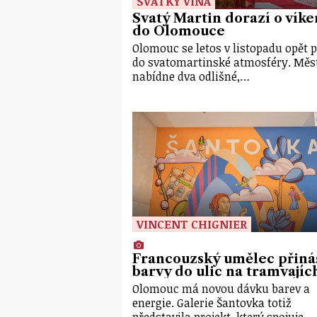
SVÁTKY VÍNA
Svatý Martin dorazí o vík
do Olomouce
Olomouc se letos v listopadu opět 
do svatomartinské atmosféry. Měs
nabídne dva odlišné,…
VINCENT CHIGNIER
Francouzský umělec přiná
barvy do ulic na tramvajíc
Olomouc má novou dávku barev a
energie. Galerie Šantovka totiž
představila projekt, který spojuje…