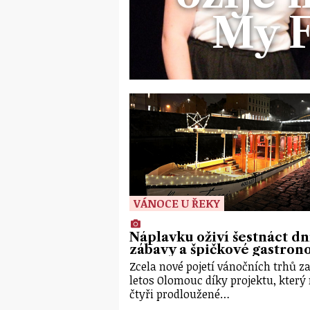
My F
VÁNOCE U ŘEKY
Náplavku oživí šestnáct dn
zábavy a špičkové gastron
Zcela nové pojetí vánočních trhů za
letos Olomouc díky projektu, který
čtyři prodloužené…