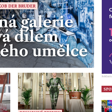
KOB DER BRUDER
á galerie
vá dílem
kého umělce
Reklam
SPO