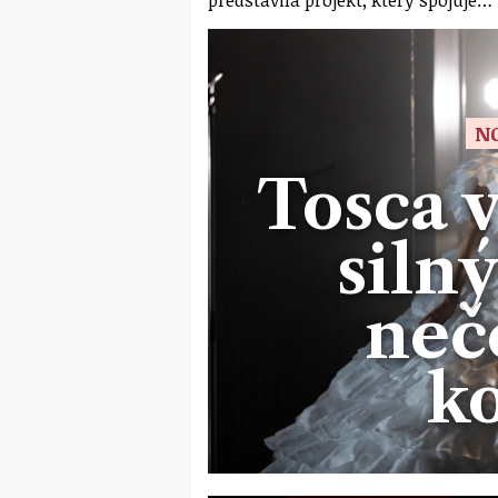
N
Tosca 
silný
neč
k