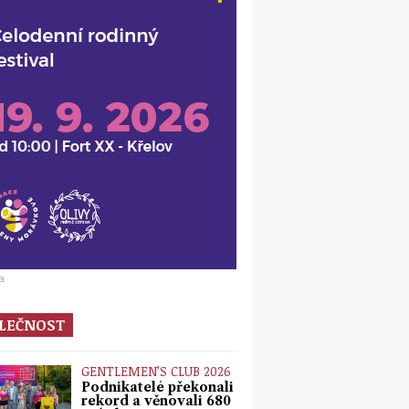
a
LEČNOST
GENTLEMEN’S CLUB 2026
Podnikatelé překonali
rekord a věnovali 680