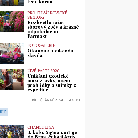
tisíc korun
PRO CHVÁLKOVICKÉ
SENIORY
Rozkvetlé růže,
sborový zpěv a krásné
odpoledne od
Farmaku
FOTOGALERIE
Olomouc o víkendu
slavila
ŽIVÉ PASTI 2026
Unikátní exotické
masožravky, noční
prohlídky a snímky z
expedice
VÍCE ČLÁNKŮ Z KATEGORIE ›
RT
CHANCE LIGA
3. kolo: Sigma cestuje
do Brna, čeká ji Artis