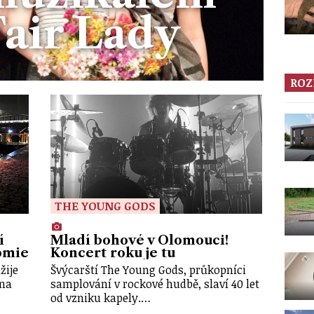
air Lady
ROZ
THE YOUNG GODS
í
Mladí bohové v Olomouci!
omie
Koncert roku je tu
žije
Švýcarští The Young Gods, průkopníci
 na
samplování v rockové hudbě, slaví 40 let
od vzniku kapely.…