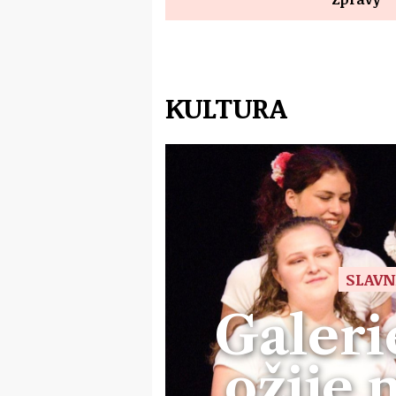
KULTURA
SLAVN
Galeri
ožije