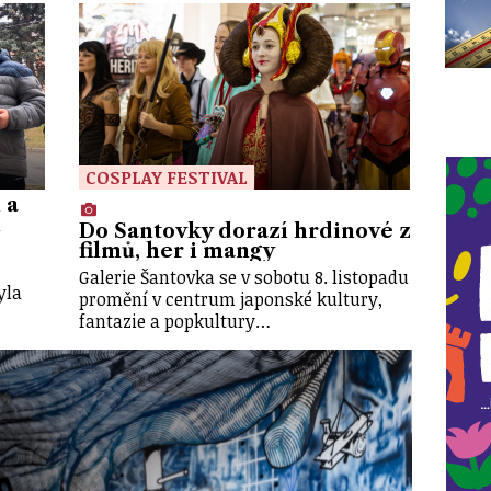
COSPLAY FESTIVAL
 a
m
Do Šantovky dorazí hrdinové z
filmů, her i mangy
Galerie Šantovka se v sobotu 8. listopadu
yla
promění v centrum japonské kultury,
fantazie a popkultury…