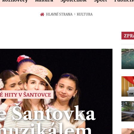
›
HLAVNÍ STRANA
KULTURA
ZPR
É HITY V ŠANTOVCE
e Šantovka
 muzikálem