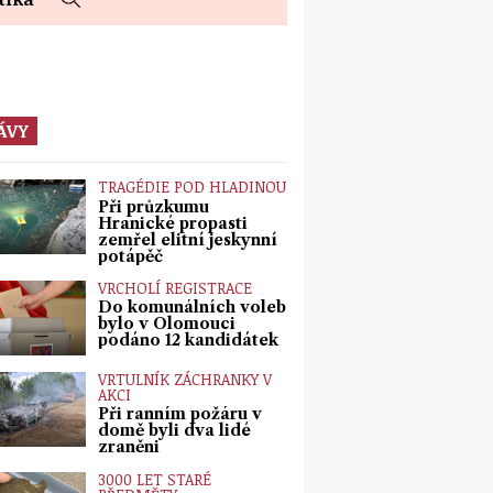
ÁVY
TRAGÉDIE POD HLADINOU
Při průzkumu
Hranické propasti
zemřel elitní jeskynní
potápěč
VRCHOLÍ REGISTRACE
Do komunálních voleb
bylo v Olomouci
podáno 12 kandidátek
VRTULNÍK ZÁCHRANKY V
AKCI
Při ranním požáru v
domě byli dva lidé
zraněni
3000 LET STARÉ