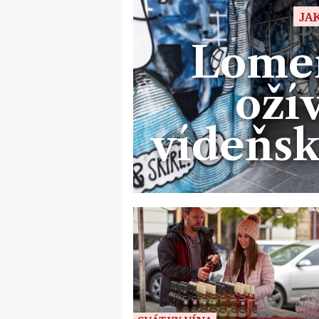
JA
Lomen
oží
vídeňs