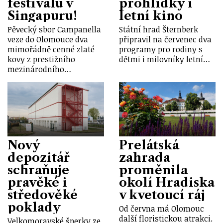
festivalu v
prohlídky i
Singapuru!
letní kino
Pěvecký sbor Campanella
Státní hrad Šternberk
veze do Olomouce dva
připravil na červenec dva
mimořádně cenné zlaté
programy pro rodiny s
kovy z prestižního
dětmi i milovníky letní…
mezinárodního…
Nový
Prelátská
depozitář
zahrada
schraňuje
proměnila
pravěké i
okolí Hradiska
středověké
v kvetoucí ráj
poklady
Od června má Olomouc
další floristickou atrakci.
Velkomoravské šperky ze