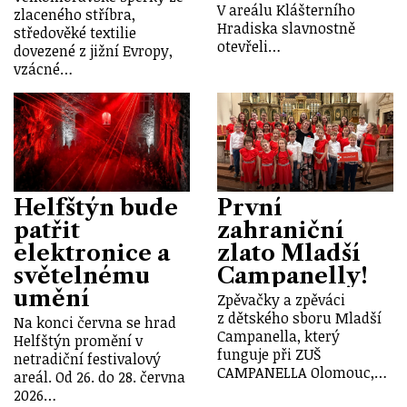
V areálu Klášterního
zlaceného stříbra,
Hradiska slavnostně
středověké textilie
otevřeli…
dovezené z jižní Evropy,
vzácné…
Helfštýn bude
První
patřit
zahraniční
elektronice a
zlato Mladší
světelnému
Campanelly!
umění
Zpěvačky a zpěváci
z dětského sboru Mladší
Na konci června se hrad
Campanella, který
Helfštýn promění v
funguje při ZUŠ
netradiční festivalový
CAMPANELLA Olomouc,…
areál. Od 26. do 28. června
2026…