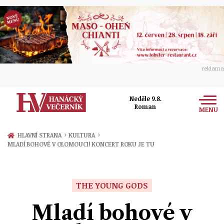
reklama
Neděle 9.8.
Roman
MENU
Zprávy
›
›
HLAVNÍ STRANA
KULTURA
MLADÍ BOHOVÉ V OLOMOUCI! KONCERT ROKU JE TU
Rozhovory
Olomouc
Kultura
Politika
Prostějov
THE YOUNG GODS
Společnost
Hudba
Ekonomika
Mladí bohové v
Přerov
Sport
Ženy