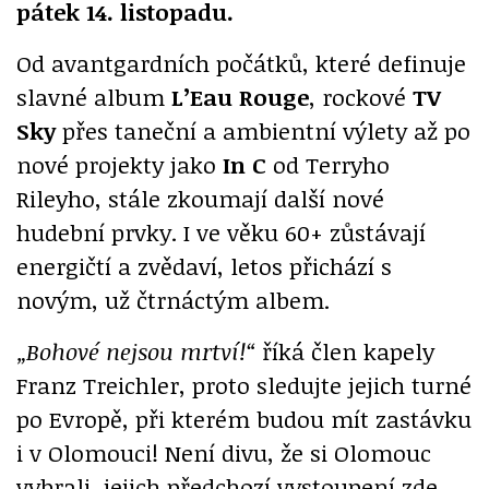
pátek 14. listopadu.
Od avantgardních počátků, které definuje
slavné album
L’Eau Rouge
, rockové
TV
Sky
přes taneční a ambientní výlety až po
nové projekty jako
In C
od Terryho
Rileyho, stále zkoumají další nové
hudební prvky. I ve věku 60+ zůstávají
energičtí a zvědaví, letos přichází s
novým, už čtrnáctým albem.
„Bohové nejsou mrtví!“
říká člen kapely
Franz Treichler, proto sledujte jejich turné
po Evropě, při kterém budou mít zastávku
i v Olomouci! Není divu, že si Olomouc
vybrali, jejich předchozí vystoupení zde