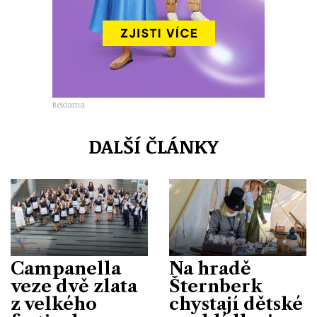
Reklama
DALŠÍ ČLÁNKY
Campanella
Na hradě
veze dvě zlata
Šternberk
z velkého
chystají dětské