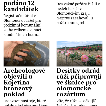
podáno 12
Dva vážné požáry řešili v
kandidátek
neděli hasiči v
Olomouckém kraji.
Registrační úřad v
Nejprve zasahovali u
Olomouci obdržel pro
požáru auta, od…
podzimní komunální
volby celkem dvanáct
kandidátních listin…
Archeologové
Desítky odrůd
objevili u
růží připravují
Kojetína
ve školce pro
bronzový
olomoucké
poklad
rozárium
Bronzové nástroje, které
Víte, že růže se očkují?
někdo před více než třemi
Právě tak vznikají nové