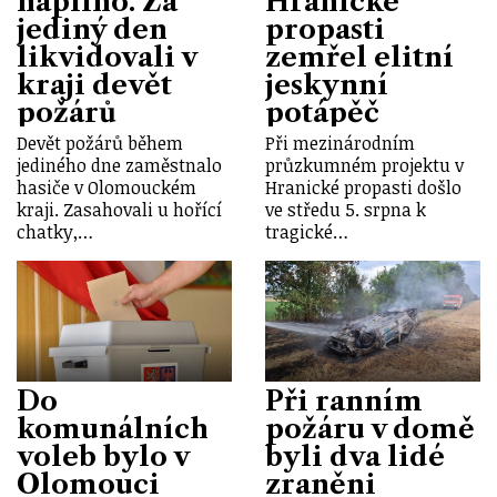
napilno. Za
Hranické
jediný den
propasti
likvidovali v
zemřel elitní
kraji devět
jeskynní
požárů
potápěč
Devět požárů během
Při mezinárodním
jediného dne zaměstnalo
průzkumném projektu v
hasiče v Olomouckém
Hranické propasti došlo
kraji. Zasahovali u hořící
ve středu 5. srpna k
chatky,…
tragické…
Do
Při ranním
komunálních
požáru v domě
voleb bylo v
byli dva lidé
Olomouci
zraněni