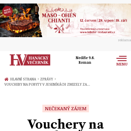
reklama
Neděle 9.8.
Roman
MENU
Zprávy
›
›
HLAVNÍ STRANA
ZPRÁVY
VOUCHERY NA POBYTY V JESENÍKÁCH ZMIZELY ZA…
Rozhovory
Olomouc
Kultura
Politika
Prostějov
NEČEKANÝ ZÁJEM
Společnost
Hudba
Ekonomika
Vouchery na
Přerov
Sport
Ženy