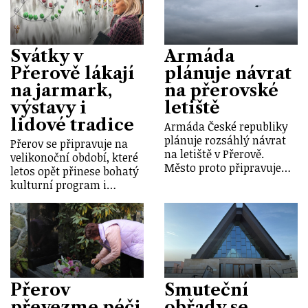
Svátky v
Armáda
Přerově lákají
plánuje návrat
na jarmark,
na přerovské
výstavy i
letiště
lidové tradice
Armáda České republiky
plánuje rozsáhlý návrat
Přerov se připravuje na
na letiště v Přerově.
velikonoční období, které
Město proto připravuje…
letos opět přinese bohatý
kulturní program i…
Přerov
Smuteční
převezme péči
obřady se