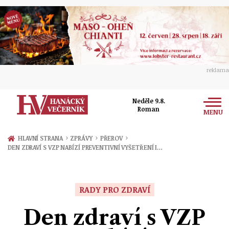
reklama
Neděle 9.8.
Roman
MENU
Zprávy
›
›
›
HLAVNÍ STRANA
ZPRÁVY
PŘEROV
DEN ZDRAVÍ S VZP NABÍZÍ PREVENTIVNÍ VYŠETŘENÍ I…
Rozhovory
Olomouc
Kultura
Politika
Prostějov
RADY PRO ZDRAVÍ
Společnost
Hudba
Ekonomika
Den zdraví s VZP
Přerov
Sport
Ženy