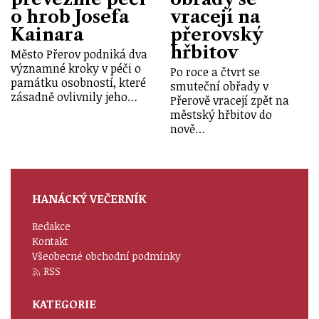
o hrob Josefa
vracejí na
Kainara
přerovský
hřbitov
Město Přerov podniká dva
významné kroky v péči o
Po roce a čtvrt se
památku osobností, které
smuteční obřady v
zásadně ovlivnily jeho…
Přerově vracejí zpět na
městský hřbitov do
nově…
HANÁCKÝ VEČERNÍK
Redakce
Kontakt
Všeobecné obchodní podmínky
RSS
KATEGORIE