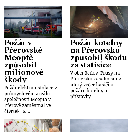
Požár v
Požár kotelny
Přerovské
na Přerovsku
Meoptě
způsobil škodu
způsobil
za statisíce
milionové
V obci Beňov–Prusy na
škody
Přerovsku zasahovali v
úterý večer hasiči u
Požár elektroinstalace v
požáru kotelny a
průmyslovém areálu
přístavby…
společnosti Meopta v
Přerově zaměstnal ve
čtvrtek 16.…