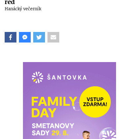
red
Hanácký večerník