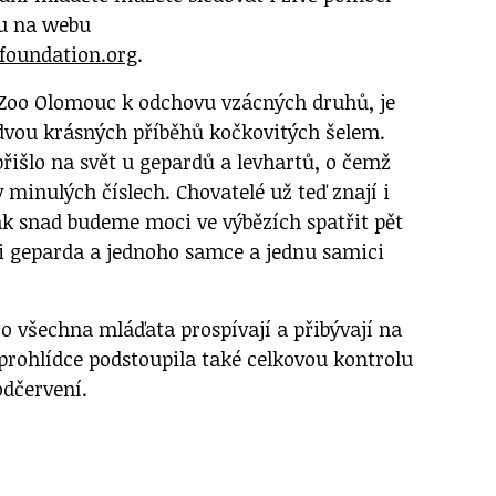
u na webu
foundation.org
.
 Zoo Olomouc k odchovu vzácných druhů, je
dvou krásných příběhů kočkovitých šelem.
řišlo na svět u gepardů a levhartů, o čemž
v minulých číslech. Chovatelé už teď znají i
tak snad budeme moci ve výbězích spatřit pět
i geparda a jednoho samce a jednu samici
o všechna mláďata prospívají a přibývají na
 prohlídce podstoupila také celkovou kontrolu
odčervení.