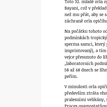
Toto 32. mládě orla o
Bayani, což v překla
než mu přát, aby se 
záchraně orla opičího
Na počátku tohoto od
podmínkách tropickýc
sperma samci, který p
imprintovaný), a tím
vejce přesunuto do l
„laboratorních podmí
58 až 68 dnech se lí
peřím.
V minulosti orla opič
především ztráta vho
pralesními velikány, 
Proces osamostatňová