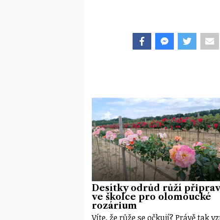
Desítky odrůd růží připrav
ve školce pro olomoucké
rozárium
Víte, že růže se očkují? Právě tak vz