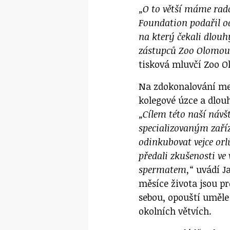
„O to větší máme rado
Foundation podařil o
na který čekali dlouhý
zástupců Zoo Olomouc
tisková mluvčí Zoo O
Na zdokonalování met
kolegové úzce a dlou
„Cílem této naší náv
specializovaným zaří
odinkubovat vejce or
předali zkušenosti v
spermatem,“
uvádí Ja
měsíce života jsou pr
sebou, opouští uměle 
okolních větvích.