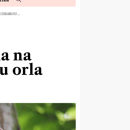
ZÁCHRANOU…
a na
u orla