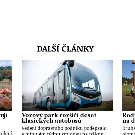
DALŠÍ ČLÁNKY
ují
Vozový park rozšíří deset
Rod
klasických autobusů
na d
Vedení dopravního podniku podepsalo
Druhá
nikají
v minulém týdnu smlouvu na nákup
olomo