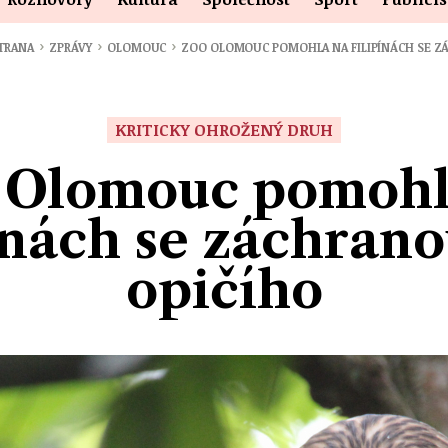
›
›
›
STRANA
ZPRÁVY
OLOMOUC
ZOO OLOMOUC POMOHLA NA FILIPÍNÁCH SE 
KRITICKY OHROŽENÝ DRUH
 Olomouc pomohl
ínách se záchrano
opičího