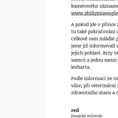
kamerového záznam
www.philippineeagle
A pokud jde o přínos
tu také pokračování 
Celkově osm mláďat p
jsme již informovali 
jejich pohlaví. Brzy 
samců a jednu samic
levharta.
Podle informací ze zo
váze, při veterinární
zdravotního stavu a 
red
Hanácký večerník