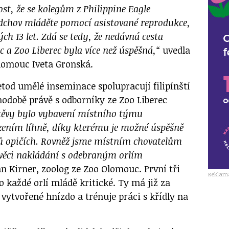
st, že se kolegům z Philippine Eagle
dchov mláděte pomocí asistované reprodukce,
ch 13 let. Zdá se tedy, že nedávná cesta
 a Zoo Liberec byla více než úspěšná,“
uvedla
lomouc Iveta Gronská.
od umělé inseminace spolupracují filipínští
hodobě právě s odborníky ze Zoo Liberec
štěvy bylo vybavení místního týmu
zením líhně, díky kterému je možné úspěšně
lů opičích. Rovněž jsme místním chovatelům
e věci nakládání s odebraným orlím
n Kirner, zoolog ze Zoo Olomouc. První tři
Reklam
o každé orlí mládě kritické. Ty má již za
vytvořené hnízdo a trénuje práci s křídly na