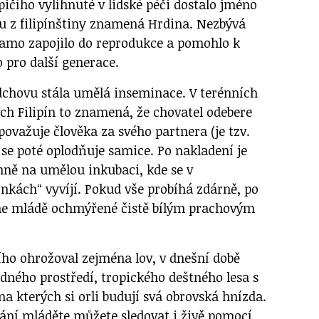
pičího vylíhnuté v lidské péči dostalo jméno
du z filipínštiny znamená Hrdina. Nezbývá
samo zapojilo do reprodukce a pomohlo k
 pro další generace.
chovu stála umělá inseminace. V terénních
h Filipín to znamená, že chovatel odebere
ovažuje člověka za svého partnera (je tzv.
 se poté oplodňuje samice. Po nakladení je
íhně na umělou inkubaci, kde se v
nkách“ vyvíjí. Pokud vše probíhá zdárně, po
hne mládě ochmýřené čistě bílým prachovým
ího ohrožoval zejména lov, v dnešní době
dného prostředí, tropického deštného lesa s
na kterých si orli budují svá obrovská hnízda.
ní mláděte můžete sledovat i živě pomocí