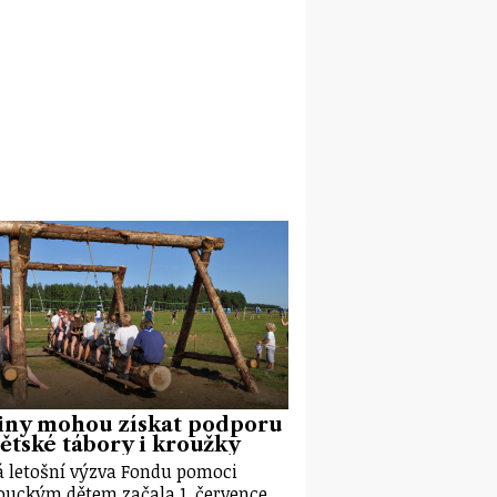
iny mohou získat podporu
ětské tábory i kroužky
 letošní výzva Fondu pomoci
uckým dětem začala 1. července.