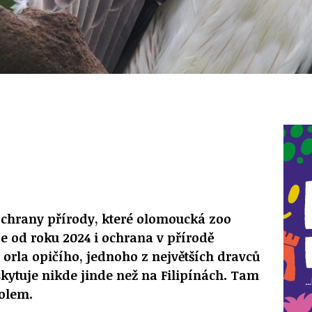
ochrany přírody, které olomoucká zoo
je od roku 2024 i ochrana v přírodě
 orla opičího, jednoho z největších dravců
skytuje nikde jinde než na Filipínách. Tam
olem.