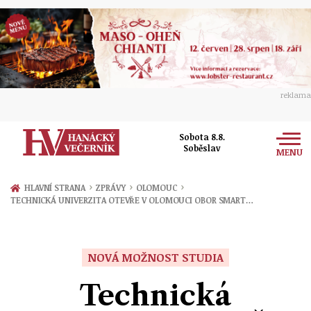
reklama
Sobota 8.8.
Soběslav
MENU
Zprávy
›
›
›
HLAVNÍ STRANA
ZPRÁVY
OLOMOUC
TECHNICKÁ UNIVERZITA OTEVŘE V OLOMOUCI OBOR SMART…
Rozhovory
Olomouc
Kultura
Politika
Prostějov
NOVÁ MOŽNOST STUDIA
Společnost
Hudba
Ekonomika
Technická
Přerov
Sport
Ženy