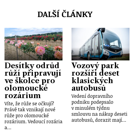
DALŠÍ ČLÁNKY
Desítky odrůd
Vozový park
růží připravují
rozšíří deset
ve školce pro
klasických
olomoucké
autobusů
rozárium
Vedení dopravního
podniku podepsalo
Víte, že růže se očkují?
v minulém týdnu
Právě tak vznikají nové
smlouvu na nákup deseti
růže pro olomoucké
autobusů, dorazit mají…
rozárium. Vedoucí rozária
a…