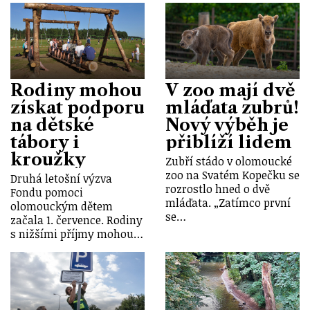
Rodiny mohou
V zoo mají dvě
získat podporu
mláďata zubrů!
na dětské
Nový výběh je
tábory i
přiblíží lidem
kroužky
Zubří stádo v olomoucké
zoo na Svatém Kopečku se
Druhá letošní výzva
rozrostlo hned o dvě
Fondu pomoci
mláďata. „Zatímco první
olomouckým dětem
se…
začala 1. července. Rodiny
s nižšími příjmy mohou…