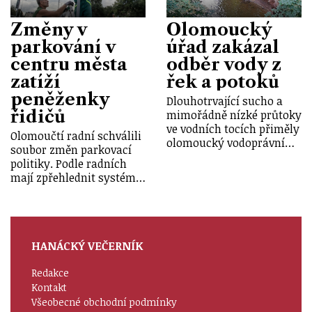
Změny v
Olomoucký
parkování v
úřad zakázal
centru města
odběr vody z
zatíží
řek a potoků
peněženky
Dlouhotrvající sucho a
řidičů
mimořádně nízké průtoky
ve vodních tocích přiměly
Olomoučtí radní schválili
olomoucký vodoprávní…
soubor změn parkovací
politiky. Podle radních
mají zpřehlednit systém…
HANÁCKÝ VEČERNÍK
Redakce
Kontakt
Všeobecné obchodní podmínky