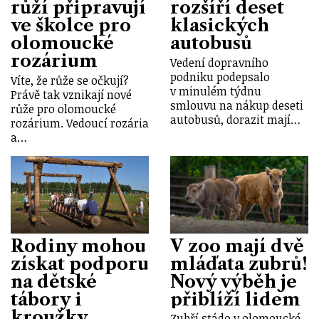
růží připravují
rozšíří deset
ve školce pro
klasických
olomoucké
autobusů
rozárium
Vedení dopravního
podniku podepsalo
Víte, že růže se očkují?
v minulém týdnu
Právě tak vznikají nové
smlouvu na nákup deseti
růže pro olomoucké
autobusů, dorazit mají…
rozárium. Vedoucí rozária
a…
Rodiny mohou
V zoo mají dvě
získat podporu
mláďata zubrů!
na dětské
Nový výběh je
tábory i
přiblíží lidem
kroužky
Zubří stádo v olomoucké