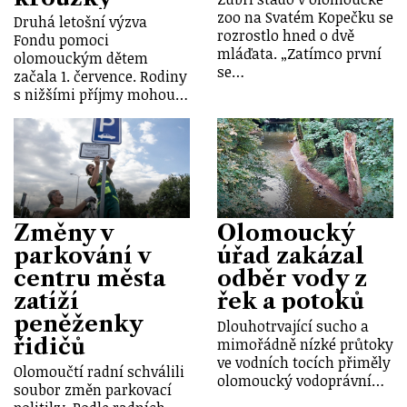
zoo na Svatém Kopečku se
Druhá letošní výzva
rozrostlo hned o dvě
Fondu pomoci
mláďata. „Zatímco první
olomouckým dětem
se…
začala 1. července. Rodiny
s nižšími příjmy mohou…
Změny v
Olomoucký
parkování v
úřad zakázal
centru města
odběr vody z
zatíží
řek a potoků
peněženky
Dlouhotrvající sucho a
řidičů
mimořádně nízké průtoky
ve vodních tocích přiměly
Olomoučtí radní schválili
olomoucký vodoprávní…
soubor změn parkovací