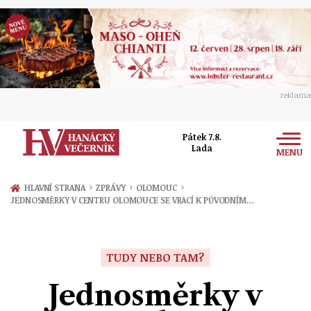
reklama
Pátek 7.8.
Lada
MENU
Zprávy
›
›
›
HLAVNÍ STRANA
ZPRÁVY
OLOMOUC
JEDNOSMĚRKY V CENTRU OLOMOUCE SE VRACÍ K PŮVODNÍM…
Rozhovory
Olomouc
Kultura
Politika
Prostějov
TUDY NEBO TAM?
Společnost
Hudba
Ekonomika
Jednosměrky v
Přerov
Sport
Ženy