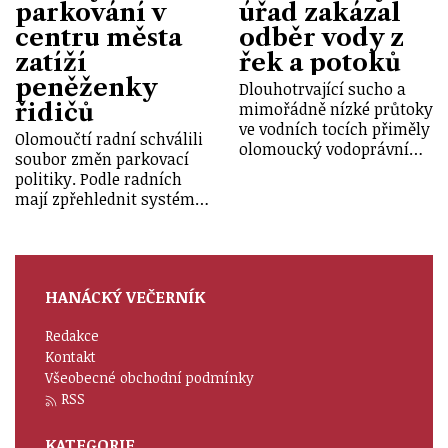
parkování v
úřad zakázal
centru města
odběr vody z
zatíží
řek a potoků
peněženky
Dlouhotrvající sucho a
řidičů
mimořádně nízké průtoky
ve vodních tocích přiměly
Olomoučtí radní schválili
olomoucký vodoprávní…
soubor změn parkovací
politiky. Podle radních
mají zpřehlednit systém…
HANÁCKÝ VEČERNÍK
Redakce
Kontakt
Všeobecné obchodní podmínky
RSS
KATEGORIE