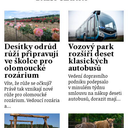
Desítky odrůd
Vozový park
růží připravují
rozšíří deset
ve školce pro
klasických
olomoucké
autobusů
rozárium
Vedení dopravního
podniku podepsalo
Víte, že růže se očkují?
v minulém týdnu
Právě tak vznikají nové
smlouvu na nákup deseti
růže pro olomoucké
autobusů, dorazit mají…
rozárium. Vedoucí rozária
a…