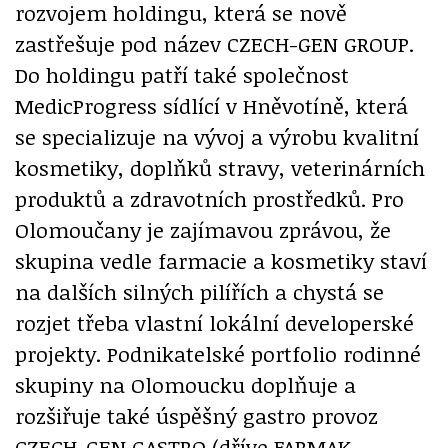
rozvojem holdingu, která se nově
zastřešuje pod název CZECH-GEN GROUP.
Do holdingu patří také společnost
MedicProgress sídlící v Hněvotíně, která
se specializuje na vývoj a výrobu kvalitní
kosmetiky, doplňků stravy, veterinárních
produktů a zdravotních prostředků. Pro
Olomoučany je zajímavou zprávou, že
skupina vedle farmacie a kosmetiky staví
na dalších silných pilířích a chystá se
rozjet třeba vlastní lokální developerské
projekty. Podnikatelské portfolio rodinné
skupiny na Olomoucku doplňuje a
rozšiřuje také úspěšný gastro provoz
CZECH-GEN GASTRO (dříve FARMAK-