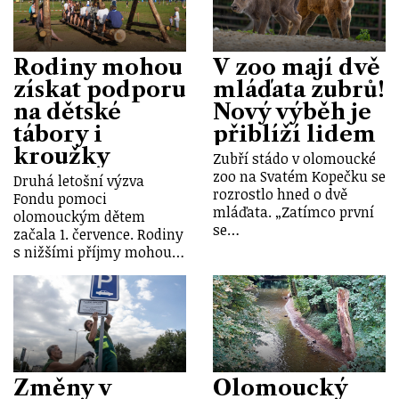
Rodiny mohou
V zoo mají dvě
získat podporu
mláďata zubrů!
na dětské
Nový výběh je
tábory i
přiblíží lidem
kroužky
Zubří stádo v olomoucké
zoo na Svatém Kopečku se
Druhá letošní výzva
rozrostlo hned o dvě
Fondu pomoci
mláďata. „Zatímco první
olomouckým dětem
se…
začala 1. července. Rodiny
s nižšími příjmy mohou…
Změny v
Olomoucký