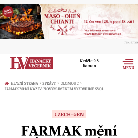
reklama
Neděle 9.8.
Roman
MENU
Zprávy
›
›
›
HLAVNÍ STRANA
ZPRÁVY
OLOMOUC
FARMAK MĚNÍ NÁZEV. NOVÝM JMÉNEM VYZDVIHNE SVŮJ…
Rozhovory
Olomouc
Kultura
Politika
Prostějov
CZECH-GEN
Společnost
Hudba
Ekonomika
FARMAK mění
Přerov
Sport
Ženy