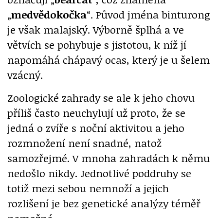
„
medvědokočka
“. Původ jména binturong
je však malajský. Výborně šplhá a ve
větvích se pohybuje s jistotou, k níž jí
napomáhá chápavý ocas, který je u šelem
vzácný.
Zoologické zahrady se ale k jeho chovu
příliš často neuchylují už proto, že se
jedná o zvíře s noční aktivitou a jeho
rozmnožení není snadné, natož
samozřejmé. V mnoha zahradách k němu
nedošlo nikdy. Jednotlivé poddruhy se
totiž mezi sebou nemnoží a jejich
rozlišení je bez genetické analýzy téměř