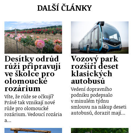
DALŠÍ ČLÁNKY
Desítky odrůd
Vozový park
růží připravují
rozšíří deset
ve školce pro
klasických
olomoucké
autobusů
rozárium
Vedení dopravního
podniku podepsalo
Víte, že růže se očkují?
v minulém týdnu
Právě tak vznikají nové
smlouvu na nákup deseti
růže pro olomoucké
autobusů, dorazit mají…
rozárium. Vedoucí rozária
a…