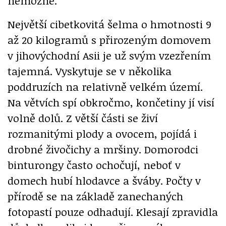
nemožné.
Největší cibetkovitá šelma o hmotnosti 9
až 20 kilogramů s přirozeným domovem
v jihovýchodní Asii je už svým vzezřením
tajemná. Vyskytuje se v několika
poddruzích na relativně velkém území.
Na větvích spí obkročmo, končetiny jí visí
volně dolů. Z větší části se živí
rozmanitými plody a ovocem, pojídá i
drobné živočichy a mršiny. Domorodci
binturongy často ochočují, neboť v
domech hubí hlodavce a šváby. Počty v
přírodě se na základě zanechaných
fotopastí pouze odhadují. Klesají zpravidla