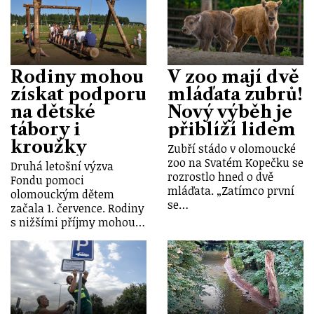
Rodiny mohou
V zoo mají dvě
získat podporu
mláďata zubrů!
na dětské
Nový výběh je
tábory i
přiblíží lidem
kroužky
Zubří stádo v olomoucké
zoo na Svatém Kopečku se
Druhá letošní výzva
rozrostlo hned o dvě
Fondu pomoci
mláďata. „Zatímco první
olomouckým dětem
se…
začala 1. července. Rodiny
s nižšími příjmy mohou…