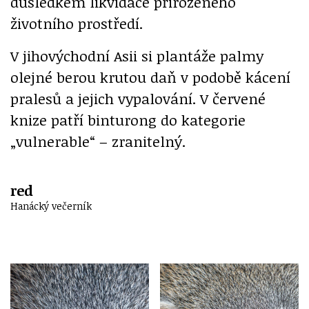
důsledkem likvidace přirozeného
životního prostředí.
V jihovýchodní Asii si plantáže palmy
olejné berou krutou daň v podobě kácení
pralesů a jejich vypalování. V červené
knize patří binturong do kategorie
„vulnerable“ – zranitelný.
red
Hanácký večerník