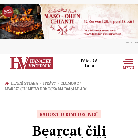
reklama
Pátek 7.8.
Lada
MENU
Zprávy
›
›
›
HLAVNÍ STRANA
ZPRÁVY
OLOMOUC
BEARCAT ČILI MEDVĚDOKOČKA MÁ DALŠÍ MLÁDĚ
Rozhovory
Olomouc
Kultura
Politika
Prostějov
RADOST U BINTURONGŮ
Společnost
Hudba
Ekonomika
Bearcat čili
Přerov
Sport
Ženy