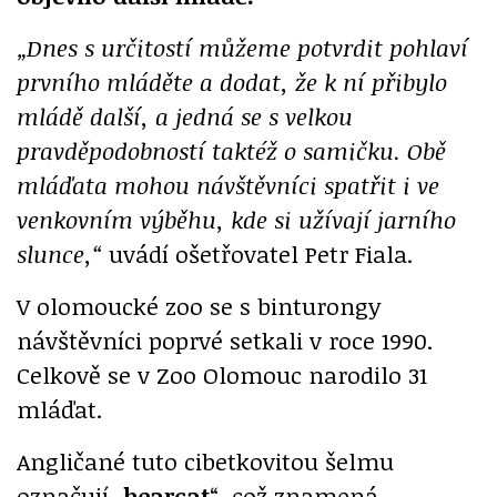
„Dnes s určitostí můžeme potvrdit pohlaví
prvního mláděte a dodat, že k ní přibylo
mládě další, a jedná se s velkou
pravděpodobností taktéž o samičku. Obě
mláďata mohou návštěvníci spatřit i ve
venkovním výběhu, kde si užívají jarního
slunce,“
uvádí ošetřovatel Petr Fiala.
V olomoucké zoo se s binturongy
návštěvníci poprvé setkali v roce 1990.
Celkově se v Zoo Olomouc narodilo 31
mláďat.
Angličané tuto cibetkovitou šelmu
označují „
bearcat
“, což znamená