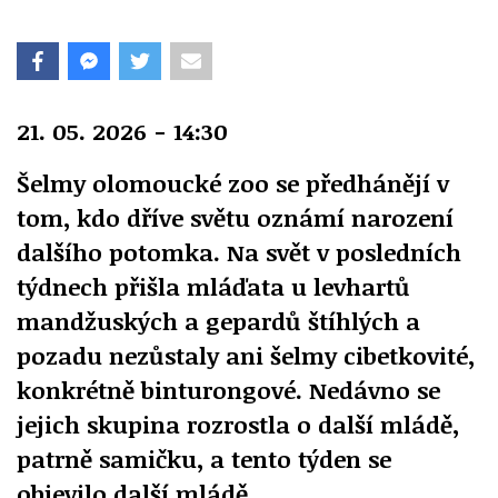
21. 05. 2026 - 14:30
Šelmy olomoucké zoo se předhánějí v
tom, kdo dříve světu oznámí narození
dalšího potomka. Na svět v posledních
týdnech přišla mláďata u levhartů
mandžuských a gepardů štíhlých a
pozadu nezůstaly ani šelmy cibetkovité,
konkrétně binturongové. Nedávno se
jejich skupina rozrostla o další mládě,
patrně samičku, a tento týden se
objevilo další mládě.