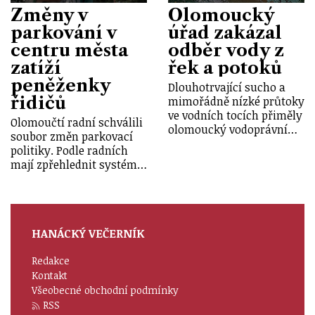
Změny v
Olomoucký
parkování v
úřad zakázal
centru města
odběr vody z
zatíží
řek a potoků
peněženky
Dlouhotrvající sucho a
řidičů
mimořádně nízké průtoky
ve vodních tocích přiměly
Olomoučtí radní schválili
olomoucký vodoprávní…
soubor změn parkovací
politiky. Podle radních
mají zpřehlednit systém…
HANÁCKÝ VEČERNÍK
Redakce
Kontakt
Všeobecné obchodní podmínky
RSS