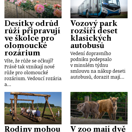
Desítky odrůd
Vozový park
růží připravují
rozšíří deset
ve školce pro
klasických
olomoucké
autobusů
rozárium
Vedení dopravního
podniku podepsalo
Víte, že růže se očkují?
v minulém týdnu
Právě tak vznikají nové
smlouvu na nákup deseti
růže pro olomoucké
autobusů, dorazit mají…
rozárium. Vedoucí rozária
a…
Rodiny mohou
V zoo mají dvě