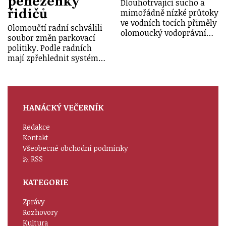
peněženky
Dlouhotrvající sucho a
řidičů
mimořádně nízké průtoky
ve vodních tocích přiměly
Olomoučtí radní schválili
olomoucký vodoprávní…
soubor změn parkovací
politiky. Podle radních
mají zpřehlednit systém…
HANÁCKÝ VEČERNÍK
Redakce
Kontakt
Všeobecné obchodní podmínky
RSS
KATEGORIE
Zprávy
Rozhovory
Kultura