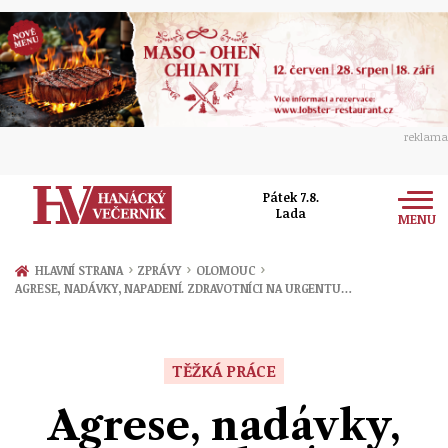
reklama
Pátek 7.8.
Lada
MENU
Zprávy
›
›
›
HLAVNÍ STRANA
ZPRÁVY
OLOMOUC
AGRESE, NADÁVKY, NAPADENÍ. ZDRAVOTNÍCI NA URGENTU…
Rozhovory
Olomouc
Kultura
Politika
Prostějov
TĚŽKÁ PRÁCE
Společnost
Hudba
Ekonomika
Agrese, nadávky,
Přerov
Sport
Ženy