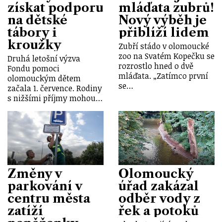
získat podporu
mláďata zubrů!
na dětské
Nový výběh je
tábory i
přiblíží lidem
kroužky
Zubří stádo v olomoucké
zoo na Svatém Kopečku se
Druhá letošní výzva
rozrostlo hned o dvě
Fondu pomoci
mláďata. „Zatímco první
olomouckým dětem
se…
začala 1. července. Rodiny
s nižšími příjmy mohou…
Změny v
Olomoucký
parkování v
úřad zakázal
centru města
odběr vody z
zatíží
řek a potoků