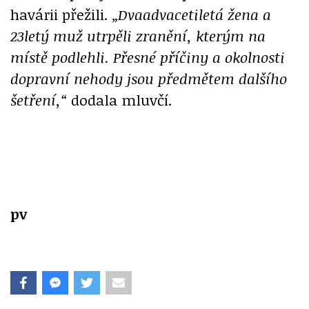
havárii přežili.
„Dvaadvacetiletá žena a
23letý muž utrpěli zraněn
í
, kterým na
místě podlehli. Přesné příčiny a okolnosti
dopravní nehody jsou předmětem dalšího
šetření,“
dodala mluvčí.
pv