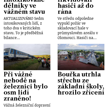
dělníky ve
hasiči až do
vážném stavu
rána
AKTUALIZOVÁNO Sedm
Ve středu odpoledne
intoxikovaných lidí, z
vypukl požár ve
toho dva v kritickém
skladovací hale v
stavu. To je předběžná
průmyslovém areálu v
bilance…
Olomouci. Hasiči na…
Při vážné
Bouřka utrhla
nehodě na
střechu ze
železnici bylo
základní školy,
osm lidí
hrozilo zřícení
zraněno!
Vážná železniční dopravní