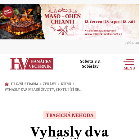
reklama
Sobota 8.8.
Soběslav
MENU
Zprávy
›
›
›
HLAVNÍ STRANA
ZPRÁVY
KRIMI
VYHASLY DVA MLADÉ ŽIVOTY, CESTUJÍCÍ SE…
Rozhovory
Olomouc
Kultura
Politika
Prostějov
TRAGICKÁ NEHODA
Společnost
Hudba
Ekonomika
Vyhasly dva
Přerov
Sport
Ženy