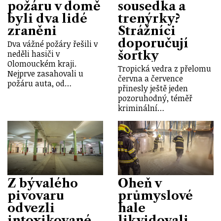
požáru v domě
sousedka a
byli dva lidé
trenýrky?
zraněni
Strážníci
doporučují
Dva vážné požáry řešili v
šortky
neděli hasiči v
Olomouckém kraji.
Tropická vedra z přelomu
Nejprve zasahovali u
června a července
požáru auta, od…
přinesly ještě jeden
pozoruhodný, téměř
kriminální…
Z bývalého
Oheň v
pivovaru
průmyslové
odvezli
hale
intoxikované
likvidovali