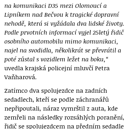
na komunikaci D35 mezi Olomoucí a
Lipníkem nad Bečvou k tragické dopravní
nehodě, která si vyžádala dva lidské životy.
Podle prvotních informací vyjel 25letý řidič
osobního automobilu mimo komunikaci,
najel na svodidla, několikrát se převrátil a
poté zůstal s vozidlem ležet na boku,“
uvedla krajská policejní mluvčí Petra
Vaňharová.
Zatímco dva spolujezdce na zadních
sedadlech, kteří se podle záchranářů
nepřipoutali, náraz vymrštil z auta, kde
zemřeli na následky rozsáhlých poranění,
řidič se spolujezdcem na předním sedadle