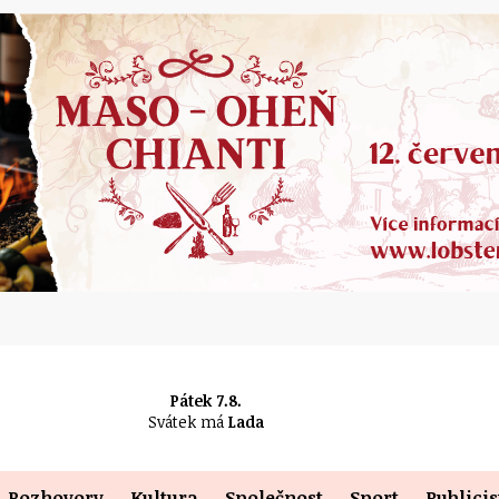
Pátek 7.8.
Svátek má
Lada
Rozhovory
Kultura
Společnost
Sport
Publicis