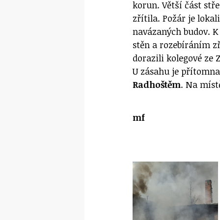
korun. Větší část stř
zřítila.
Požár je loka
navázaných budov. K 
stěn a rozebíráním z
dorazili kolegové ze 
U zásahu je přítomn
Radhoštěm
. Na mís
mf