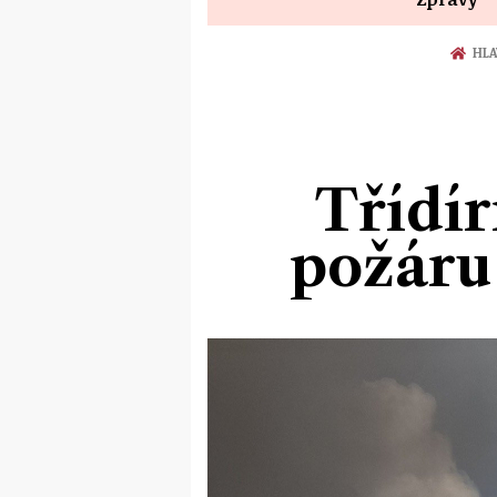
HLA
Třídír
požáru 