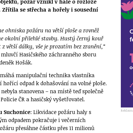
objektů, požár vznikl v hale o rozloze
Zřítila se střecha a hořely i sousední
e ohniska požáru na větší ploše a rovněž
e okolní přilehlé stavby. Hustý černý kouř
z větší dálky, vše je prozatím bez zranění,“
e mluvčí Hasičského záchranného sboru
deněk Hošák.
máhá manipulační technika vlastníka
í hořící odpad k dohašování na volné ploše.
 nebyla stanovena – na místě teď společně
 Policie ČR a hasičský vyšetřovatel.
Reklam
u Suchonice
: Likvidace požáru haly s
ým odpadem pokračuje i večerních
ožáru přesáhne částku přes 11 milionů