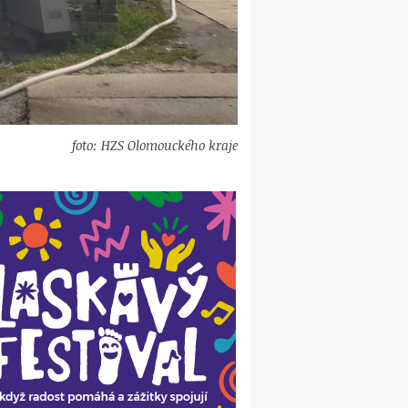
foto: HZS Olomouckého kraje