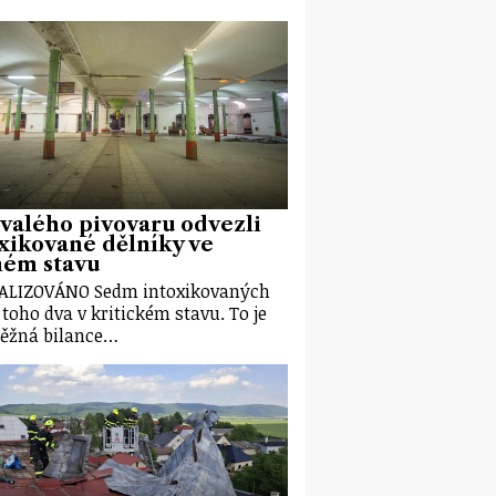
valého pivovaru odvezli
xikované dělníky ve
ném stavu
ALIZOVÁNO Sedm intoxikovaných
z toho dva v kritickém stavu. To je
ěžná bilance…