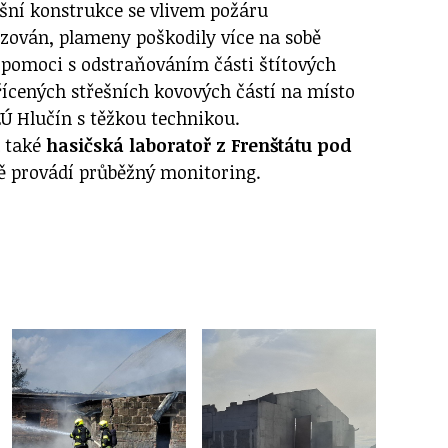
ešní konstrukce se vlivem požáru
lizován, plameny poškodily více na sobě
pomoci s odstraňováním části štítových
řícených střešních kovových částí na místo
ZÚ Hlučín s těžkou technikou.
a také
hasičská laboratoř z Frenštátu pod
tě provádí průběžný monitoring.