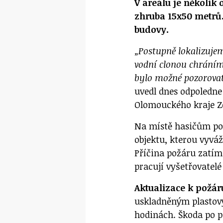
V areálu je několik 
zhruba 15x50 metrů. 
budovy.
„Postupně lokalizujem
vodní clonou chráním
bylo možné pozorovat 
uvedl dnes odpoledn
Olomouckého kraje Z
Na místě hasičům po
objektu, kterou vyváž
Příčina požáru zatím
pracují vyšetřovatelé
Aktualizace k požár
uskladněným plastov
hodinách. Škoda po p