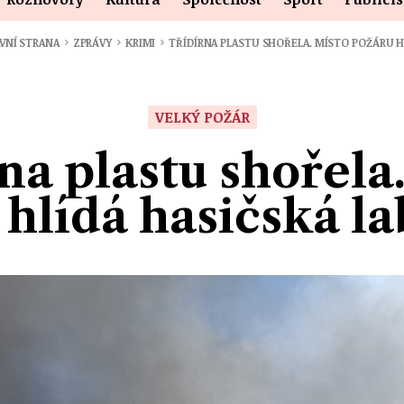
›
›
›
VNÍ STRANA
ZPRÁVY
KRIMI
TŘÍDÍRNA PLASTU SHOŘELA. MÍSTO POŽÁRU 
VELKÝ POŽÁR
na plastu shořela
hlídá hasičská l