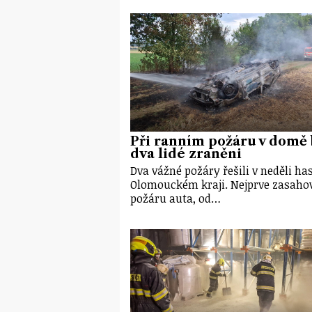
Při ranním požáru v domě 
dva lidé zraněni
Dva vážné požáry řešili v neděli has
Olomouckém kraji. Nejprve zasahov
požáru auta, od…