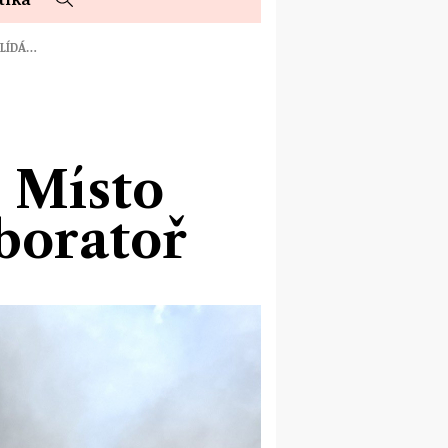
HLÍDÁ…
. Místo
aboratoř