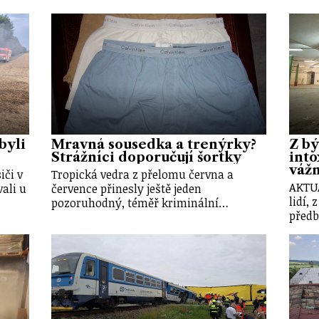
byli
Mravná sousedka a trenýrky?
Z bý
Strážníci doporučují šortky
into
váž
iči v
Tropická vedra z přelomu června a
AKTU
ali u
července přinesly ještě jeden
lidí, 
pozoruhodný, téměř kriminální…
předb