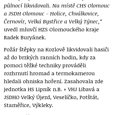
půlnocí likvidovali. Na místě CHS Olomouc
a JSDH Olomouc - Holice, Chválkovice,
Černovír, Velká Bystřice a Velký Týnec,“
uvedl mluvčí HZS Olomouckého kraje
Radek Buryánek.
Požár štěpky na Kozlově likvidovali hasiči
až do brzkých ranních hodin, kdy za
pomoci těžké techniky prováděli
rozhrnutí hromad a termokamerou
hledali ohniska hoření. Zasahovala zde
jednotka HS Lipník n.B. + VHJ Libavá a
JSDHO Velký Újezd, Veselíčko, Potštát,
Staměřice, Výkleky.