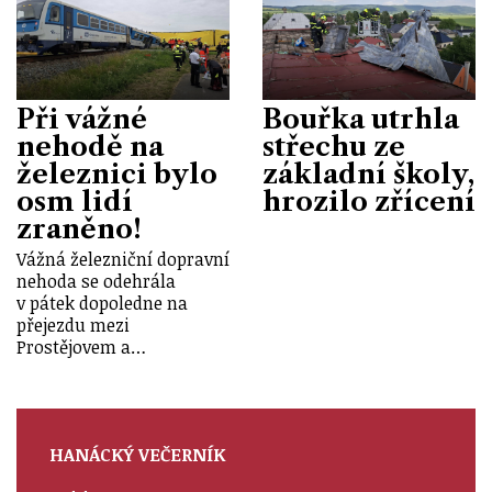
Při vážné
Bouřka utrhla
nehodě na
střechu ze
železnici bylo
základní školy,
osm lidí
hrozilo zřícení
zraněno!
Vážná železniční dopravní
nehoda se odehrála
v pátek dopoledne na
přejezdu mezi
Prostějovem a…
HANÁCKÝ VEČERNÍK