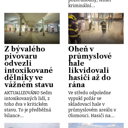
kriminální…
Z bývalého
Oheň v
pivovaru
průmyslové
odvezli
hale
intoxikované
likvidovali
dělníky ve
hasiči až do
vážném stavu
rána
AKTUALIZOVÁNO Sedm
Ve středu odpoledne
intoxikovaných lidí, z
vypukl požár ve
toho dva v kritickém
skladovací hale v
stavu. To je předběžná
průmyslovém areálu v
bilance…
Olomouci. Hasiči na…