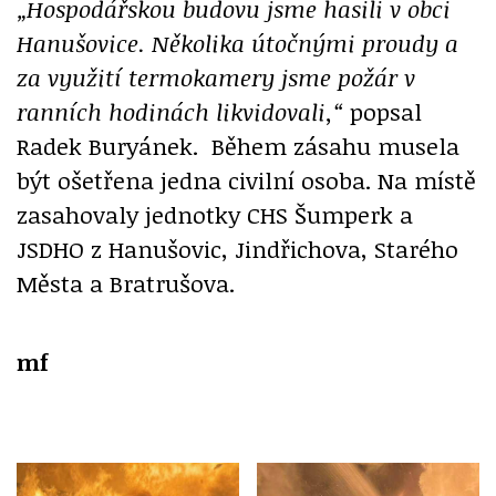
„Hospodářskou budovu jsme hasili v obci
Hanušovice. Několika útočnými proudy a
za využití termokamery jsme požár v
ranních hodinách likvidovali,“
popsal
Radek Buryánek. Během zásahu musela
být ošetřena jedna civilní osoba. Na místě
zasahovaly jednotky CHS Šumperk a
JSDHO z Hanušovic, Jindřichova, Starého
Města a Bratrušova.
mf