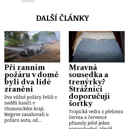
Reklama
DALŠÍ ČLÁNKY
Při ranním
Mravná
požáru v domě
sousedka a
byli dva lidé
trenýrky?
zraněni
Strážníci
doporučují
Dva vážné požáry řešili v
šortky
neděli hasiči v
Olomouckém kraji.
Tropická vedra z přelomu
Nejprve zasahovali u
června a července
požáru auta, od…
přinesly ještě jeden
pozoruhodný, téměř