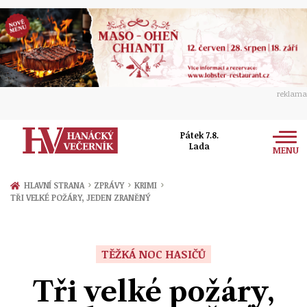
reklama
Pátek 7.8.
Lada
MENU
Zprávy
›
›
›
HLAVNÍ STRANA
ZPRÁVY
KRIMI
TŘI VELKÉ POŽÁRY, JEDEN ZRANĚNÝ
Rozhovory
Olomouc
Kultura
Politika
Prostějov
TĚŽKÁ NOC HASIČŮ
Společnost
Hudba
Ekonomika
Tři velké požáry,
Přerov
Sport
Ženy