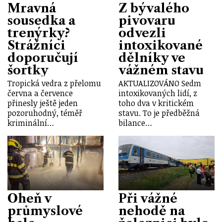
Mravná
Z bývalého
sousedka a
pivovaru
trenýrky?
odvezli
Strážníci
intoxikované
doporučují
dělníky ve
šortky
vážném stavu
Tropická vedra z přelomu
AKTUALIZOVÁNO Sedm
června a července
intoxikovaných lidí, z
přinesly ještě jeden
toho dva v kritickém
pozoruhodný, téměř
stavu. To je předběžná
kriminální…
bilance…
Oheň v
Při vážné
průmyslové
nehodě na