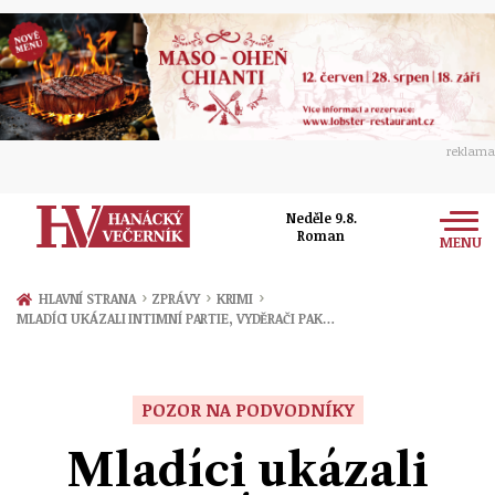
reklama
Neděle 9.8.
Roman
MENU
Zprávy
›
›
›
HLAVNÍ STRANA
ZPRÁVY
KRIMI
MLADÍCI UKÁZALI INTIMNÍ PARTIE, VYDĚRAČI PAK…
Rozhovory
Olomouc
Kultura
Politika
Prostějov
POZOR NA PODVODNÍKY
Společnost
Hudba
Ekonomika
Mladíci ukázali
Přerov
Sport
Ženy