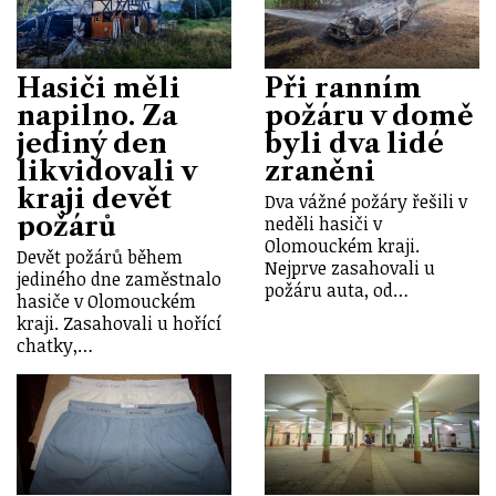
Hasiči měli
Při ranním
napilno. Za
požáru v domě
jediný den
byli dva lidé
likvidovali v
zraněni
kraji devět
Dva vážné požáry řešili v
požárů
neděli hasiči v
Olomouckém kraji.
Devět požárů během
Nejprve zasahovali u
jediného dne zaměstnalo
požáru auta, od…
hasiče v Olomouckém
kraji. Zasahovali u hořící
chatky,…