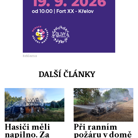
Reklama
DALŠÍ ČLÁNKY
Hasiči měli
Při ranním
napilno. Za
požáru v domě