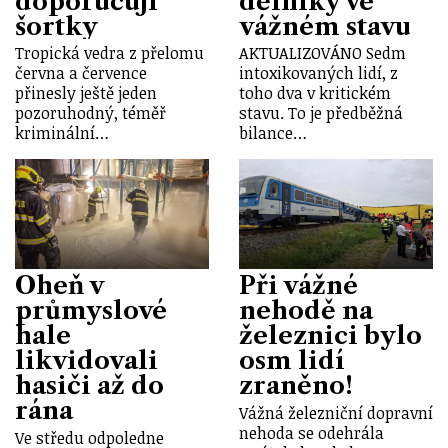
doporučují
dělníky ve
šortky
vážném stavu
Tropická vedra z přelomu
AKTUALIZOVÁNO Sedm
června a července
intoxikovaných lidí, z
přinesly ještě jeden
toho dva v kritickém
pozoruhodný, téměř
stavu. To je předběžná
kriminální…
bilance…
Oheň v
Při vážné
průmyslové
nehodě na
hale
železnici bylo
likvidovali
osm lidí
hasiči až do
zraněno!
rána
Vážná železniční dopravní
nehoda se odehrála
Ve středu odpoledne