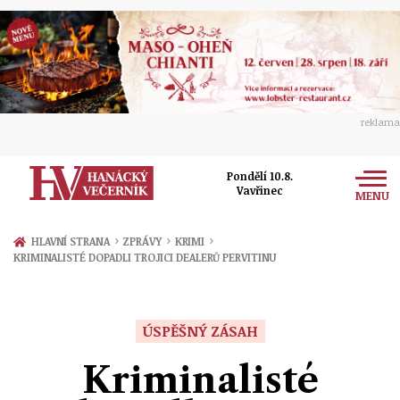
reklama
Pondělí 10.8.
Vavřinec
MENU
Zprávy
›
›
›
HLAVNÍ STRANA
ZPRÁVY
KRIMI
KRIMINALISTÉ DOPADLI TROJICI DEALERŮ PERVITINU
Rozhovory
Olomouc
Kultura
Politika
Prostějov
ÚSPĚŠNÝ ZÁSAH
Společnost
Hudba
Ekonomika
Kriminalisté
Přerov
Sport
Ženy