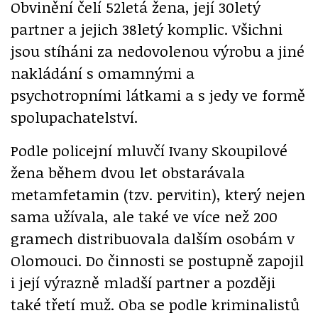
Obvinění čelí 52letá žena, její 30letý
partner a jejich 38letý komplic. Všichni
jsou stíháni za nedovolenou výrobu a jiné
nakládání s omamnými a
psychotropními látkami a s jedy ve formě
spolupachatelství.
Podle policejní mluvčí Ivany Skoupilové
žena během dvou let obstarávala
metamfetamin (tzv. pervitin), který nejen
sama užívala, ale také ve více než 200
gramech distribuovala dalším osobám v
Olomouci. Do činnosti se postupně zapojil
i její výrazně mladší partner a později
také třetí muž. Oba se podle kriminalistů