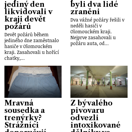
jediný den
byli dva lidé
likvidovali v
zraněni
kraji devět
Dva vážné požáry řešili v
požárů
neděli hasiči v
Olomouckém kraji.
Devět požárů během
Nejprve zasahovali u
jediného dne zaměstnalo
požáru auta, od…
hasiče v Olomouckém
kraji. Zasahovali u hořící
chatky,…
Mravná
Z bývalého
sousedka a
pivovaru
trenýrky?
odvezli
Strážníci
intoxikované