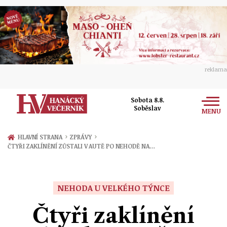
reklama
Sobota 8.8.
Soběslav
MENU
Zprávy
›
›
HLAVNÍ STRANA
ZPRÁVY
ČTYŘI ZAKLÍNĚNÍ ZŮSTALI V AUTĚ PO NEHODĚ NA…
Rozhovory
Olomouc
Kultura
Politika
Prostějov
NEHODA U VELKÉHO TÝNCE
Společnost
Hudba
Ekonomika
Čtyři zaklínění
Přerov
Sport
Ženy