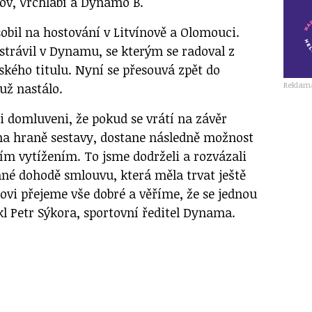
jov, Vrchlabí a Dynamo B.
obil na hostování v Litvínově a Olomouci.
strávil v Dynamu, se kterým se radoval z
kého titulu. Nyní se přesouvá zpět do
Reklam
už nastálo.
i domluveni, že pokud se vrátí na závěr
 na hraně sestavy, dostane následně možnost
ím vytížením. To jsme dodrželi a rozvázali
né dohodě smlouvu, která měla trvat ještě
ovi přejeme vše dobré a věříme, že se jednou
l Petr Sýkora, sportovní ředitel Dynama.