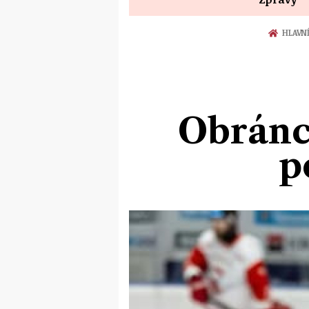
HLAVN
Obránc
p