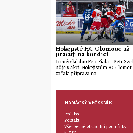
Hokejisté HC Olomouc už
pracují na kondici
Trenérské duo Petr Fiala – Petr Sv
už je v akci. Hokejistům HC Olomou
začala příprava na…
HANÁCKÝ VEČERNÍK
Redakce
Kontakt
Všeobecné obchodní podmínky
RSS