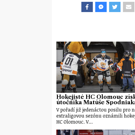
Hokejisté HC Olomouc získ
útočníka Matúše Spodniak
V pořadí již jedenáctou posilu pro 
extraligovou sezónu oznámili hokej
HC Olomouc. V…