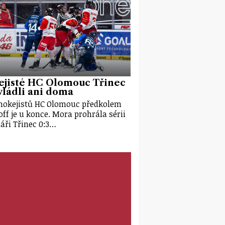
ejisté HC Olomouc Třinec
ládli ani doma
hokejistů HC Olomouc předkolem
off je u konce. Mora prohrála sérii
láři Třinec 0:3…