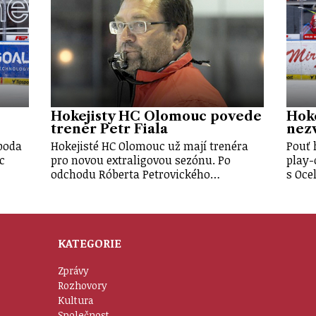
Hokejisty HC Olomouc povede
Hok
trenér Petr Fiala
nezv
oboda
Hokejisté HC Olomouc už mají trenéra
Pouť 
c
pro novou extraligovou sezónu. Po
play-
odchodu Róberta Petrovického…
s Oce
KATEGORIE
Zprávy
Rozhovory
Kultura
Společnost