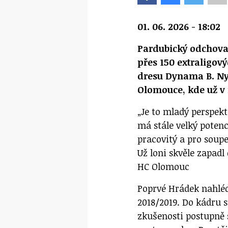
01. 06. 2026 - 18:02
Pardubický odchov
přes 150 extraligový
dresu Dynama B. Nyn
Olomouce, kde už v
„Je to mladý perspek
má stále velký potenc
pracovitý a pro soup
Už loni skvěle zapadl
HC Olomouc
Poprvé Hrádek nahléd
2018/2019. Do kádru s
zkušenosti postupně s