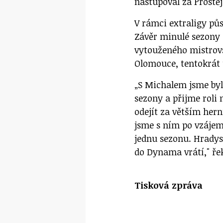
nastupoval za Prostě
V rámci extraligy půs
Závěr minulé sezony 
vytouženého mistrovs
Olomouce, tentokrát 
„S Michalem jsme byl
sezony a přijme roli
odejít za větším hern
jsme s ním po vzájem
jednu sezonu. Hradys
do Dynama vrátí," řek
Tisková zpráva