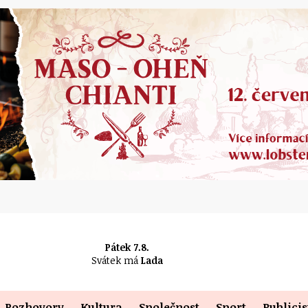
Pátek 7.8.
Svátek má
Lada
Rozhovory
Kultura
Společnost
Sport
Publicis