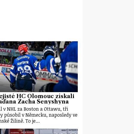
jisté HC Olomouc získali
aďana Zacha Senyshyna
l v NHL za Boston a Ottawu, tři
y působil v Německu, naposledy ve
nské Žilině. To je…