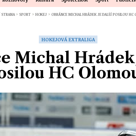
›
›
›
Í STRANA
SPORT
HOKEJ
OBRÁNCE MICHAL HRÁDEK JE DALŠÍ POSILOU HC
HOKEJOVÁ EXTRALIGA
e Michal Hrádek j
osilou HC Olomo