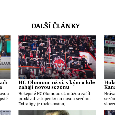
DALŠÍ ČLÁNKY
ali
HC Olomouc už ví, s kým a kde
Hoke
a
zahájí novou sezónu
Kan
novou
Hokejisté HC Olomouc už můžou začít
Hráva
isté
prodávat vstupenky na novou sezónu.
sezón
Extraligy je rozlosována,…
slove