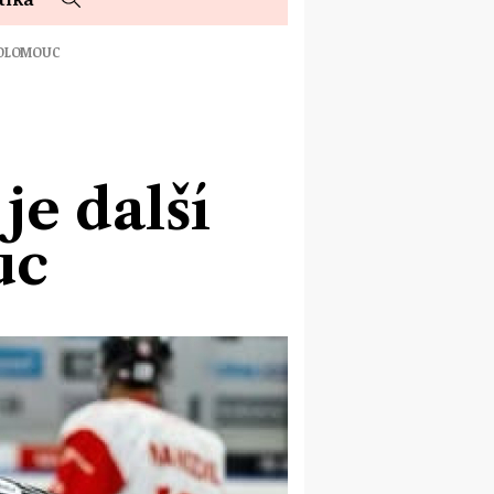
 OLOMOUC
e další
uc