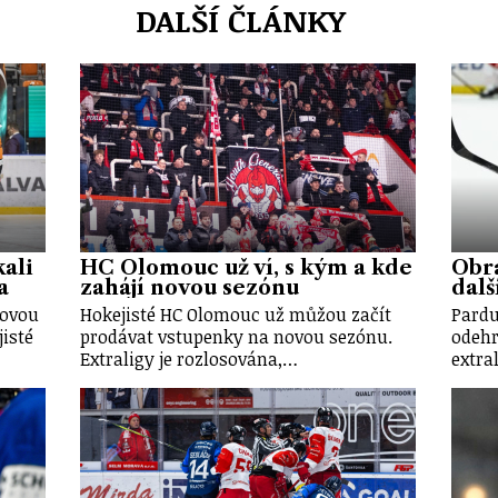
DALŠÍ ČLÁNKY
ali
HC Olomouc už ví, s kým a kde
Obr
a
zahájí novou sezónu
dalš
novou
Hokejisté HC Olomouc už můžou začít
Pardu
isté
prodávat vstupenky na novou sezónu.
odehr
Extraligy je rozlosována,…
extra