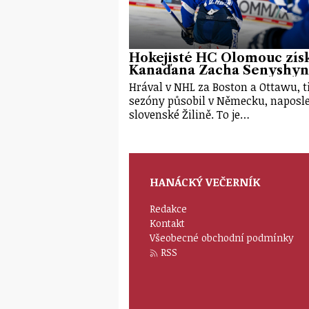
Hokejisté HC Olomouc získ
Kanaďana Zacha Senyshyn
Hrával v NHL za Boston a Ottawu, t
sezóny působil v Německu, naposl
slovenské Žilině. To je…
HANÁCKÝ VEČERNÍK
Redakce
Kontakt
Všeobecné obchodní podmínky
RSS