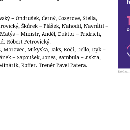
ký – Ondrušek, Černý, Cosgrove, Stella,
rovický, Škůrek – Plášek, Nahodil, Navrátil –
Matýs – Ministr, Anděl, Doktor – Fridrich,
ér Róbert Petrovický.
 Moravec, Mikyska, Jaks, Kočí, Dello, Dyk –
ránek – Sapoušek, Jones, Bambula – Jiskra,
inárik, Koffer. Trenér Pavel Patera.
Reklam