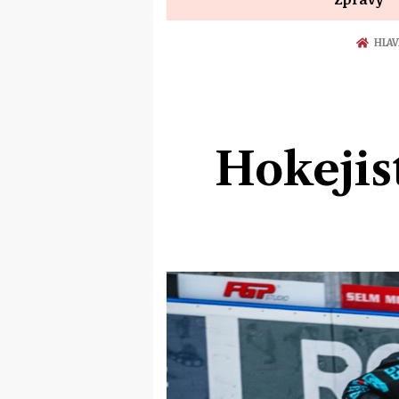
HLAV
Hokejis