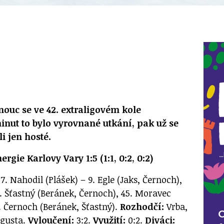
ouc se ve 42. extraligovém kole
minut to bylo vyrovnané utkání, pak už se
i jen hosté.
gie Karlovy Vary 1:5 (1:1, 0:2, 0:2)
7. Nahodil (Plášek) – 9. Egle (Jaks, Černoch),
3. Šťastný (Beránek, Černoch), 45. Moravec
. Černoch (Beránek, Šťastný).
Rozhodčí:
Vrba,
ugusta.
Vyloučení:
3:2.
Využití:
0:2.
Diváci: