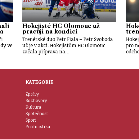
ali
Hokejisté HC Olomouc už
Hok
a
pracují na kondici
tren
ři
Trenérské duo Petr Fiala – Petr Svoboda
Hokej
edy ve
už je v akci. Hokejistům HC Olomouc
pro n
začala příprava na…
odcho
KATEGORIE
Zprávy
Rozhovory
Kultura
Společnost
Sport
Publicistika