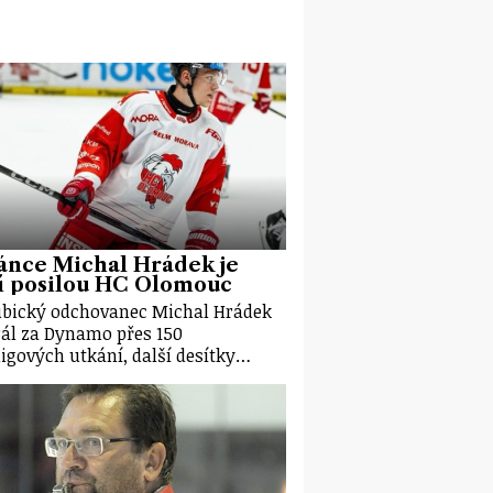
ánce Michal Hrádek je
í posilou HC Olomouc
bický odchovanec Michal Hrádek
ál za Dynamo přes 150
ligových utkání, další desítky…