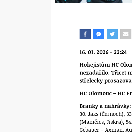
16. 01. 2026 - 22:24
Hokejistům HC Olom
nezadařilo. Třicet 
střelecky prosazoval
HC Olomouc – HC Ener
Branky a nahrávky:
30. Jaks (Černoch), 3
(Mamčics, Jiskra), 54
Gebauer – Axman, A