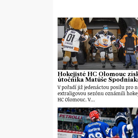
Hokejisté HC Olomouc získ
útočníka Matúše Spodniak
V pořadí již jedenáctou posilu pro 
extraligovou sezónu oznámili hokej
HC Olomouc. V…