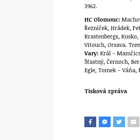
3962.
HC Olomouc:
Machovs
Řezníček, Hrádek, Pet
Krastenbergs, Kusko, 
Vitouch, Orsava. Tren
Vary:
Král – Mamčics,
Šťastný, Černoch, Be
Egle, Tomek – Váňa, M
Tisková zpráva