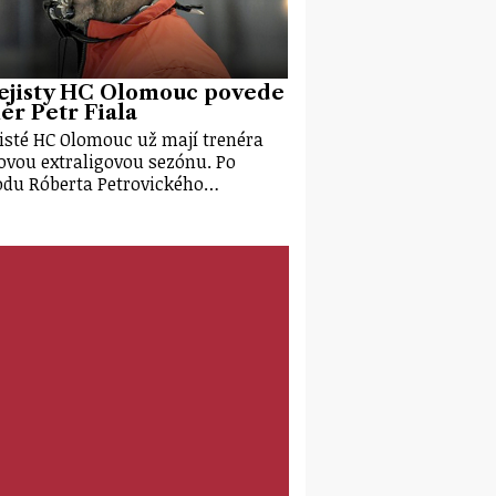
ejisty HC Olomouc povede
ér Petr Fiala
isté HC Olomouc už mají trenéra
ovou extraligovou sezónu. Po
du Róberta Petrovického…