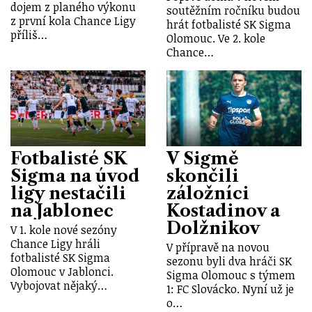
dojem z planého výkonu
soutěžním ročníku budou
z první kola Chance Ligy
hrát fotbalisté SK Sigma
příliš…
Olomouc. Ve 2. kole
Chance…
Fotbalisté SK
V Sigmě
Sigma na úvod
skončili
ligy nestačili
záložníci
na Jablonec
Kostadinov a
Dolžnikov
V 1. kole nové sezóny
Chance Ligy hráli
V přípravě na novou
fotbalisté SK Sigma
sezonu byli dva hráči SK
Olomouc v Jablonci.
Sigma Olomouc s týmem
Vybojovat nějaký…
1: FC Slovácko. Nyní už je
o…