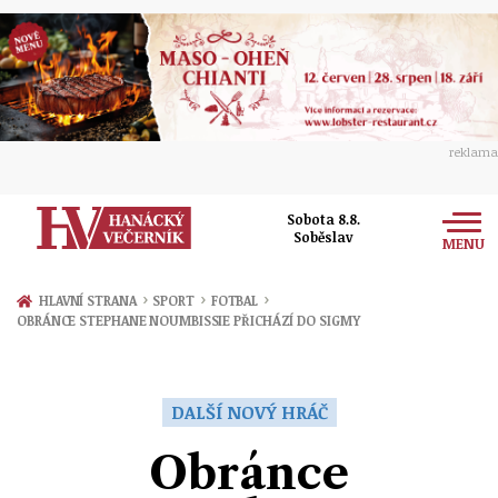
reklama
Sobota 8.8.
Soběslav
MENU
Zprávy
›
›
›
HLAVNÍ STRANA
SPORT
FOTBAL
OBRÁNCE STEPHANE NOUMBISSIE PŘICHÁZÍ DO SIGMY
Rozhovory
Olomouc
Kultura
Politika
Prostějov
DALŠÍ NOVÝ HRÁČ
Společnost
Hudba
Ekonomika
Obránce
Přerov
Sport
Ženy