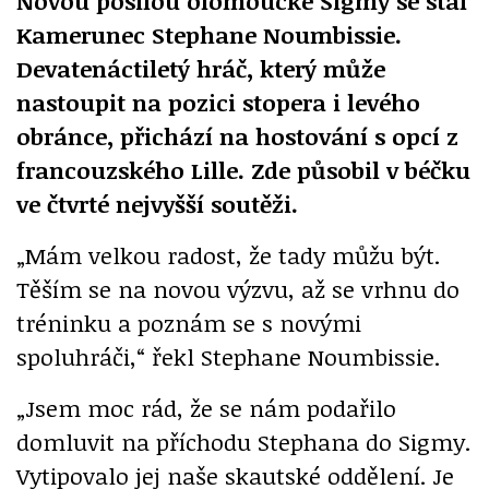
Novou posilou olomoucké Sigmy se stal
Kamerunec Stephane Noumbissie.
Devatenáctiletý hráč, který může
nastoupit na pozici stopera i levého
obránce, přichází na hostování s opcí z
francouzského Lille. Zde působil v béčku
ve čtvrté nejvyšší soutěži.
„Mám velkou radost, že tady můžu být.
Těším se na novou výzvu, až se vrhnu do
tréninku a poznám se s novými
spoluhráči,“ řekl Stephane Noumbissie.
„Jsem moc rád, že se nám podařilo
domluvit na příchodu Stephana do Sigmy.
Vytipovalo jej naše skautské oddělení. Je