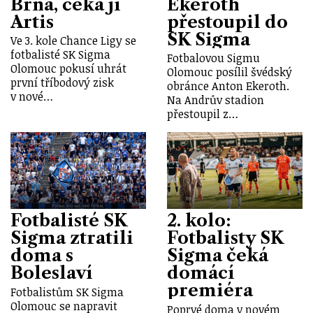
Brna, čeká ji
Ekeroth
Artis
přestoupil do
SK Sigma
Ve 3. kole Chance Ligy se
fotbalisté SK Sigma
Fotbalovou Sigmu
Olomouc pokusí uhrát
Olomouc posílil švédský
první tříbodový zisk
obránce Anton Ekeroth.
v nové…
Na Andrův stadion
přestoupil z…
Fotbalisté SK
2. kolo:
Sigma ztratili
Fotbalisty SK
doma s
Sigma čeká
Boleslaví
domácí
premiéra
Fotbalistům SK Sigma
Olomouc se napravit
Poprvé doma v novém