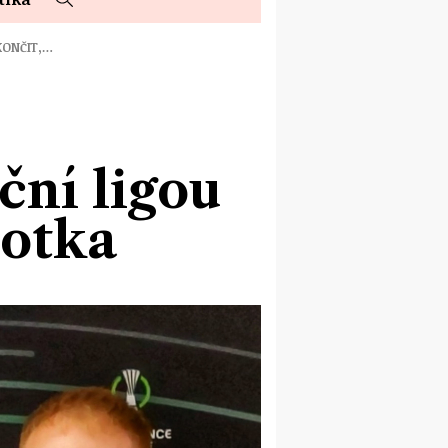
KONČIT,…
ní ligou
notka