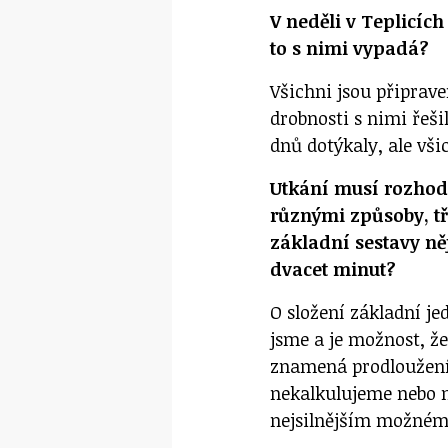
V neděli v Teplicíc
to s nimi vypadá?
Všichni jsou připrave
drobnosti s nimi řeši
dnů dotýkaly, ale vši
Utkání musí rozhodn
různými způsoby, tř
základní sestavy něj
dvacet minut?
O složení základní j
jsme a je možnost, že
znamená prodloužení,
nekalkulujeme nebo 
nejsilnějším možném 