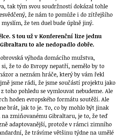
a, tak tým svou soudržností dokázal tohle
řesvědčený, že nám to pomůže i do zítřejšího
i myslím, že ten duel bude úplně jiný.
lce. S tou už v Konferenční lize jednu
Gibraltaru to ale nedopadlo dobře.
o obrovská výhoda domácího mužstva,
si, že to do Evropy nepatří, nemělo by to
 názor a neznám hráče, který by vám řekl
jmě jsme rádi, že jsme součástí projektu jako
 a z toho pohledu se vymlouvat nebudeme. Ale
rch hoden evropského formátu soutěží. Ale
brát, jak to je. To, co by mohlo být jinak
 na zmiňovanému Gibraltaru, je to, že teď
ně adaptovanější, protože v rámci zimního
tandardní, že trávíme většinu týdne na umělé