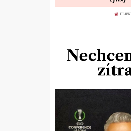
HLAVN
Nechcem
zítr