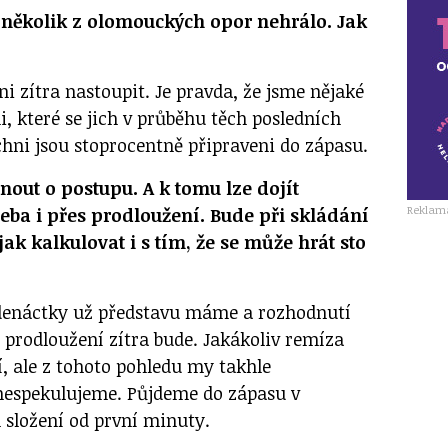
h několik z olomouckých opor nehrálo. Jak
ni zítra nastoupit. Je pravda, že jsme nějaké
li, které se jich v průběhu těch posledních
chni jsou stoprocentně připraveni do zápasu.
out o postupu. A k tomu lze dojít
Reklam
eba i přes prodloužení. Bude při skládání
ak kalkulovat i s tím, že se může hrát sto
edenáctky už představu máme a rozhodnutí
 prodloužení zítra bude. Jakákoliv remíza
 ale z tohoto pohledu my takhle
nespekulujeme. Půjdeme do zápasu v
složení od první minuty.