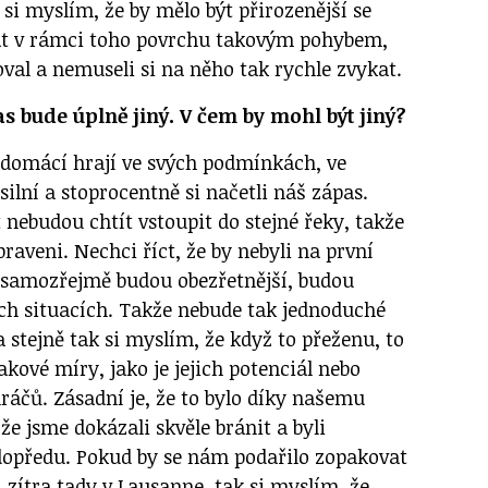
 si myslím, že by mělo být přirozenější se
vat v rámci toho povrchu takovým pohybem,
oval a nemuseli si na něho tak rychle zvykat.
pas bude úplně jiný. V čem by mohl být jiný?
domácí hrají ve svých podmínkách, ve
 silní a stoprocentně si načetli náš zápas.
 nebudou chtít vstoupit do stejné řeky, takže
praveni. Nechci říct, že by nebyli na první
e samozřejmě budou obezřetnější, budou
ých situacích. Takže nebude tak jednoduché
a stejně tak si myslím, že když to přeženu, to
takové míry, jako je jejich potenciál nebo
hráčů. Zásadní je, že to bylo díky našemu
e jsme dokázali skvěle bránit a byli
opředu. Pokud by se nám podařilo zopakovat
 zítra tady v Lausanne, tak si myslím, že