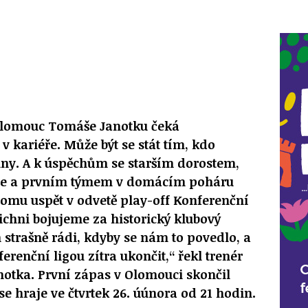
Olomouc Tomáše Janotku čeká
 v kariéře. Může být se stát tím, kdo
iny. A k úspěchům se starším dorostem,
ize a prvním týmem v domácím poháru
 tomu uspět v odvetě play-off Konferenční
šichni bojujeme za historický klubový
 strašně rádi, kdyby se nám to povedlo, a
renční ligou zítra ukončit,“ řekl trenér
otka. První zápas v Olomouci skončil
se hraje ve čtvrtek 26. úúnora od 21 hodin.