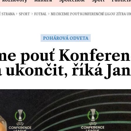
›
›
›
Í STRANA
SPORT
FOTBAL
NECHCEME POUŤ KONFERENČNÍ LIGOU ZÍTRA U
POHÁROVÁ ODVETA
e pouť Konferenč
a ukončit, říká Ja