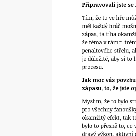
Připravovali jste se
Tím, že to ve hře můž
měl každý hráč možno
zápas, ta tíha okamži
že téma v rámci trén
penaltového střelu, a
je důležité, aby si t
procesu.
Jak moc vás povzbu
zápasu, to, že jste
Myslím, že to bylo st
pro všechny fanoušky
okamžitý efekt, tak t
bylo to přesně to, co
dravý výkon, aktivní a