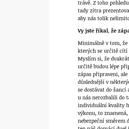
trávě. Z toho pohledu
tady zítra prezento
aby nás tolik nelimit
Vy jste říkal, že zá
Minimálně v tom, že 
kterých se určitě cítí
Myslím si, že dvakrát
určitě budou lépe při
zápas připraveni, al
důslednější v někter
se dostávat do šancí 
u nás nerozbalili do 
individuální kvality 
výkonu, to znamená, ž
nebezpeční směrem d
ten náš domácí duel i