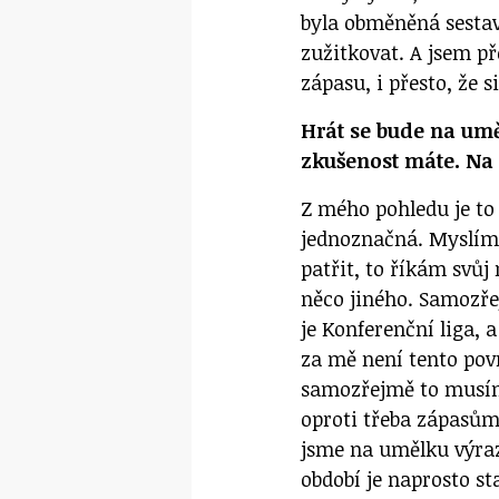
byla obměněná sestav
zužitkovat. A jsem p
zápasu, i přesto, že s
Hrát se bude na umě
zkušenost máte. Na 
Z mého pohledu je t
jednoznačná. Myslím 
patřit, to říkám svůj
něco jiného. Samozře
je Konferenční liga,
za mě není tento pov
samozřejmě to musíme 
oproti třeba zápasům
jsme na umělku výraz
období je naprosto s