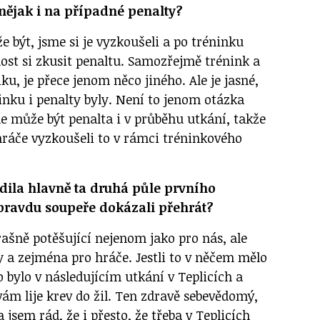
 nějak i na případné penalty?
e být, jsme si je vyzkoušeli a po tréninku
st si zkusit penaltu. Samozřejmě trénink a
ku, je přece jenom něco jiného. Ale je jasné,
inku i penalty byly. Není to jenom otázka
le může být penalta i v průběhu utkání, takže
o hráče vyzkoušeli to v rámci tréninkového
dila hlavně ta druhá půle prvního
 opravdu soupeře dokázali přehrát?
rašně potěšující nejenom jako pro nás, ale
 a zejména pro hráče. Jestli to v něčem mělo
o bylo v následujícím utkání v Teplicích a
 vám lije krev do žil. Ten zdravě sebevědomý,
 jsem rád, že i přesto, že třeba v Teplicích