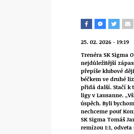
25. 02. 2026 - 19:19
Trenéra SK Sigma 
nejdůležitější zápas
přepíše klubové děj
béčkem ve druhé l
přidá další. Stačí k
ligy v Lausanne. „V
úspěch. Byli bychom
nechceme pouť Konfe
SK Sigma Tomáš Jan
remízou 1:1, odveta 