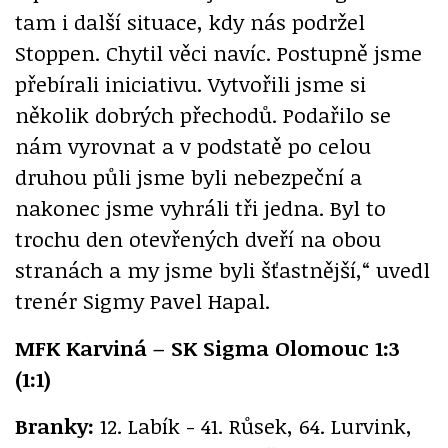
tam i další situace, kdy nás podržel
Stoppen. Chytil věci navíc. Postupně jsme
přebírali iniciativu. Vytvořili jsme si
několik dobrých přechodů. Podařilo se
nám vyrovnat a v podstatě po celou
druhou půli jsme byli nebezpeční a
nakonec jsme vyhráli tři jedna. Byl to
trochu den otevřených dveří na obou
stranách a my jsme byli šťastnější,“ uvedl
trenér Sigmy Pavel Hapal.
MFK Karviná – SK Sigma Olomouc 1:3
(1:1)
Branky:
12. Labík - 41. Růsek, 64. Lurvink,