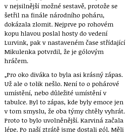
v nejsilnější možné sestavě, protože se
šetřil na finále národního poháru,
dokázala zlomit. Nejprve po rohovém
kopu hlavou poslal hosty do vedení
Lurvink, pak v nastaveném čase střídající
Mikulenka potvrdil, že je gólovým
hráčem.
„Pro oko diváka to byla asi krásný zápas.
Už ale o tolik nešlo. Není to o pohárové
umístění, nebo důležité umístění v
tabulce. Byl to zápas, kde byly emoce jen
v tom smyslu, že oba týmy chtěly vyhrát.
Proto to bylo uvolněnější. Karviná začala
lépe. Po naší ztrátě jsme dostali gól. Měli