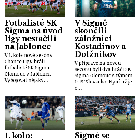
Fotbalisté SK
V Sigmě
Sigma na úvod
skončili
ligy nestačili
záložníci
na Jablonec
Kostadinov a
Dolžnikov
V 1. kole nové sezóny
Chance Ligy hráli
V přípravě na novou
fotbalisté SK Sigma
sezonu byli dva hráči SK
Olomouc v Jablonci.
Sigma Olomouc s týmem
Vybojovat nějaký…
1: FC Slovácko. Nyní už je
o…
1. kolo:
Sigmě se