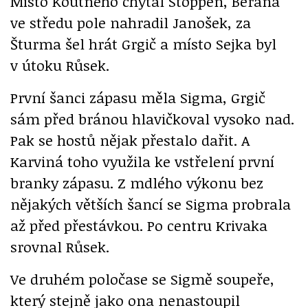
Místo Koutného chytal Stoppen, Berana
ve středu pole nahradil Janošek, za
Šturma šel hrát Grgič a místo Sejka byl
v útoku Růsek.
První šanci zápasu měla Sigma, Grgič
sám před bránou hlavičkoval vysoko nad.
Pak se hostů nějak přestalo dařit. A
Karviná toho využila ke vstřelení první
branky zápasu. Z mdlého výkonu bez
nějakých větších šancí se Sigma probrala
až před přestávkou. Po centru Krivaka
srovnal Růsek.
Ve druhém poločase se Sigmě soupeře,
který stejně jako ona nenastoupil