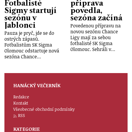
Fotbalisté
příprava
Sigmy startují
povedla,
sezónu v
sezóna začíná
Jablonci
Povedenou přípravu na
novou sezónu Chance
Pauza je pryč, jde se do
Ligy mají za sebou
ostrých zápasů.
fotbalisté SK Sigma
Fotbalistům SK Sigma
Olomouc. Sehráli v…
Olomouc odstartuje nová
sezóna Chance…
HANÁCKÝ VEČERNÍK
Redakce
Kontakt
Všeobecné obchodní podmínky
RSS
KATEGORIE