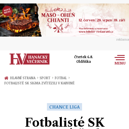
reklama
Čtvrtek 6.8.
Oldřiška
MENU
Zprávy
›
›
›
HLAVNÍ STRANA
SPORT
FOTBAL
FOTBALISTÉ SK SIGMA ZVÍTĚZILI V KARVINÉ
Rozhovory
Olomouc
Kultura
Politika
Prostějov
CHANCE LIGA
Společnost
Hudba
Ekonomika
Fotbalisté SK
Přerov
Sport
Ženy