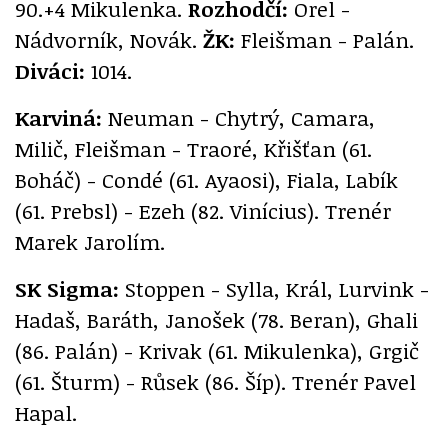
90.+4 Mikulenka.
Rozhodčí:
Orel -
Nádvorník, Novák.
ŽK:
Fleišman - Palán.
Diváci:
1014.
Karviná:
Neuman - Chytrý, Camara,
Milič, Fleišman - Traoré, Křišťan (61.
Boháč) - Condé (61. Ayaosi), Fiala, Labík
(61. Prebsl) - Ezeh (82. Vinícius). Trenér
Marek Jarolím.
SK Sigma:
Stoppen - Sylla, Král, Lurvink -
Hadaš, Baráth, Janošek (78. Beran), Ghali
(86. Palán) - Krivak (61. Mikulenka), Grgič
(61. Šturm) - Růsek (86. Šíp). Trenér Pavel
Hapal.