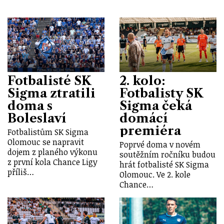
Fotbalisté SK
2. kolo:
Sigma ztratili
Fotbalisty SK
doma s
Sigma čeká
Boleslaví
domácí
premiéra
Fotbalistům SK Sigma
Olomouc se napravit
Poprvé doma v novém
dojem z planého výkonu
soutěžním ročníku budou
z první kola Chance Ligy
hrát fotbalisté SK Sigma
příliš…
Olomouc. Ve 2. kole
Chance…