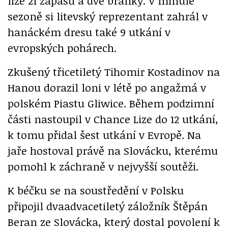
lize 21 zápasů a dvě branky. V minulé
sezoně si litevský reprezentant zahrál v
hanáckém dresu také 9 utkání v
evropských pohárech.
Zkušený třicetiletý Tihomir Kostadinov na
Hanou dorazil loni v létě po angažmá v
polském Piastu Gliwice. Během podzimní
části nastoupil v Chance Lize do 12 utkání,
k tomu přidal šest utkání v Evropě. Na
jaře hostoval právě na Slovácku, kterému
pomohl k záchraně v nejvyšší soutěži.
K béčku se na soustředění v Polsku
připojil dvaadvacetiletý záložník Štěpán
Beran ze Slovácka, který dostal povolení k