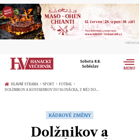
reklama
Sobota 8.8.
Soběslav
MENU
Zprávy
›
›
›
HLAVNÍ STRANA
SPORT
FOTBAL
DOLŽNIKOV A KOSTADINOV DO SLOVÁCKA, Z NĚJ DO…
Rozhovory
Olomouc
Kultura
Politika
Prostějov
KÁDROVÉ ZMĚNY
Společnost
Hudba
Ekonomika
Dolžnikov a
Přerov
Sport
Ženy