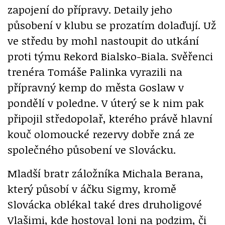
zapojení do přípravy. Detaily jeho
působení v klubu se prozatím dolaďují. Už
ve středu by mohl nastoupit do utkání
proti týmu Rekord Bialsko-Biala. Svěřenci
trenéra Tomáše Palinka vyrazili na
přípravný kemp do města Goslaw v
pondělí v poledne. V úterý se k nim pak
připojil středopolař, kterého právě hlavní
kouč olomoucké rezervy dobře zná ze
společného působení ve Slovácku.
Mladší bratr záložníka Michala Berana,
který působí v áčku Sigmy, kromě
Slovácka oblékal také dres druholigové
Vlašimi, kde hostoval loni na podzim, či