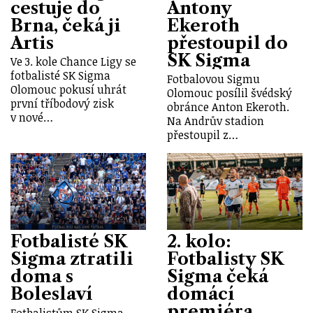
cestuje do
Antony
Brna, čeká ji
Ekeroth
Artis
přestoupil do
SK Sigma
Ve 3. kole Chance Ligy se
fotbalisté SK Sigma
Fotbalovou Sigmu
Olomouc pokusí uhrát
Olomouc posílil švédský
první tříbodový zisk
obránce Anton Ekeroth.
v nové…
Na Andrův stadion
přestoupil z…
Fotbalisté SK
2. kolo:
Sigma ztratili
Fotbalisty SK
doma s
Sigma čeká
Boleslaví
domácí
premiéra