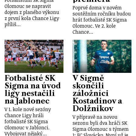
Fotbalistům SK Sigma
Olomouc se napravit
Poprvé doma v novém
dojem z planého výkonu
soutěžním ročníku budou
z první kola Chance Ligy
hrát fotbalisté SK Sigma
příliš…
Olomouc. Ve 2. kole
Chance…
Fotbalisté SK
V Sigmě
Sigma na úvod
skončili
ligy nestačili
záložníci
na Jablonec
Kostadinov a
Dolžnikov
V 1. kole nové sezóny
Chance Ligy hráli
V přípravě na novou
fotbalisté SK Sigma
sezonu byli dva hráči SK
Olomouc v Jablonci.
Sigma Olomouc s týmem
Vybojovat nějaký…
1: FC Slovácko. Nyní už je