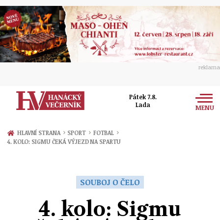
reklama
Pátek 7.8.
Lada
MENU
Zprávy
›
›
›
HLAVNÍ STRANA
SPORT
FOTBAL
4. KOLO: SIGMU ČEKÁ VÝJEZD NA SPARTU
Rozhovory
Olomouc
Kultura
Politika
Prostějov
SOUBOJ O ČELO
Společnost
Hudba
Ekonomika
4. kolo: Sigmu
Přerov
Sport
Ženy