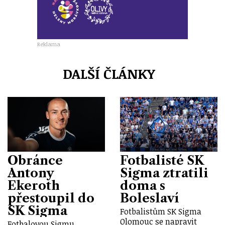
Reklama
DALŠÍ ČLÁNKY
Obránce
Fotbalisté SK
Antony
Sigma ztratili
Ekeroth
doma s
přestoupil do
Boleslaví
SK Sigma
Fotbalistům SK Sigma
Olomouc se napravit
Fotbalovou Sigmu