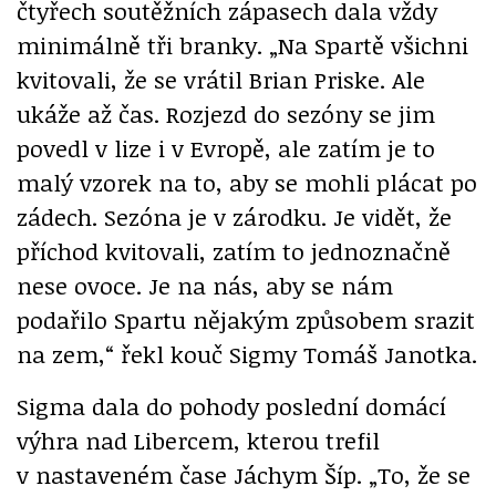
čtyřech soutěžních zápasech dala vždy
minimálně tři branky. „Na Spartě všichni
kvitovali, že se vrátil Brian Priske. Ale
ukáže až čas. Rozjezd do sezóny se jim
povedl v lize i v Evropě, ale zatím je to
malý vzorek na to, aby se mohli plácat po
zádech. Sezóna je v zárodku. Je vidět, že
příchod kvitovali, zatím to jednoznačně
nese ovoce. Je na nás, aby se nám
podařilo Spartu nějakým způsobem srazit
na zem,“ řekl kouč Sigmy Tomáš Janotka.
Sigma dala do pohody poslední domácí
výhra nad Libercem, kterou trefil
v nastaveném čase Jáchym Šíp. „To, že se