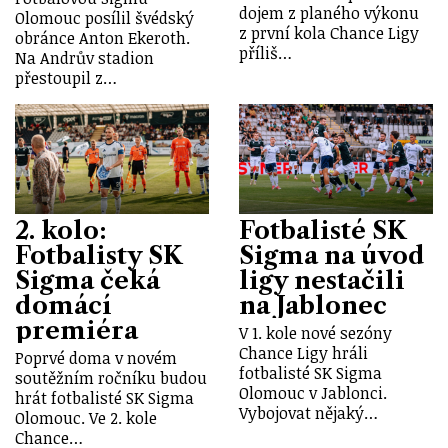
dojem z planého výkonu
Olomouc posílil švédský
z první kola Chance Ligy
obránce Anton Ekeroth.
příliš…
Na Andrův stadion
přestoupil z…
2. kolo:
Fotbalisté SK
Fotbalisty SK
Sigma na úvod
Sigma čeká
ligy nestačili
domácí
na Jablonec
premiéra
V 1. kole nové sezóny
Chance Ligy hráli
Poprvé doma v novém
fotbalisté SK Sigma
soutěžním ročníku budou
Olomouc v Jablonci.
hrát fotbalisté SK Sigma
Vybojovat nějaký…
Olomouc. Ve 2. kole
Chance…