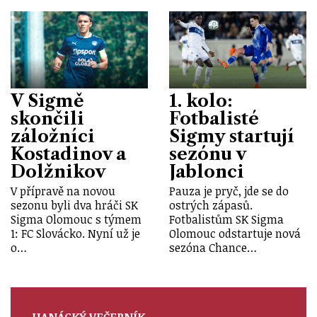
V Sigmě
1. kolo:
skončili
Fotbalisté
záložníci
Sigmy startují
Kostadinov a
sezónu v
Dolžnikov
Jablonci
V přípravě na novou
Pauza je pryč, jde se do
sezonu byli dva hráči SK
ostrých zápasů.
Sigma Olomouc s týmem
Fotbalistům SK Sigma
1: FC Slovácko. Nyní už je
Olomouc odstartuje nová
o…
sezóna Chance…
HANÁCKÝ VEČERNÍK