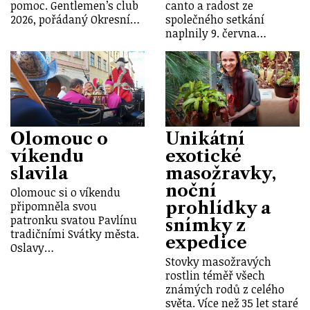
pomoc. Gentlemen’s club
canto a radost ze
2026, pořádaný Okresní…
společného setkání
naplnily 9. června…
Olomouc o
Unikátní
víkendu
exotické
slavila
masožravky,
noční
Olomouc si o víkendu
prohlídky a
připomněla svou
patronku svatou Pavlínu
snímky z
tradičními Svátky města.
expedice
Oslavy…
Stovky masožravých
rostlin téměř všech
známých rodů z celého
světa. Více než 35 let staré