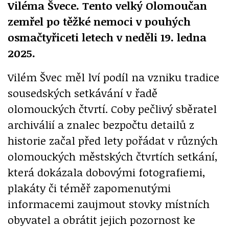
Viléma Švece. Tento velký Olomoučan
zemřel po těžké nemoci v pouhých
osmačtyřiceti letech v neděli 19. ledna
2025.
Vilém Švec měl lví podíl na vzniku tradice
sousedských setkávání v řadě
olomouckých čtvrtí. Coby pečlivý sběratel
archiválií a znalec bezpočtu detailů z
historie začal před lety pořádat v různých
olomouckých městských čtvrtích setkání,
která dokázala dobovými fotografiemi,
plakáty či téměř zapomenutými
informacemi zaujmout stovky místních
obyvatel a obrátit jejich pozornost ke