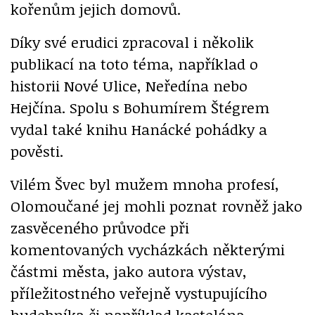
kořenům jejich domovů.
Díky své erudici zpracoval i několik
publikací na toto téma, například o
historii Nové Ulice, Neředína nebo
Hejčína. Spolu s Bohumírem Štégrem
vydal také knihu Hanácké pohádky a
pověsti.
Vilém Švec byl mužem mnoha profesí,
Olomoučané jej mohli poznat rovněž jako
zasvěceného průvodce při
komentovaných vycházkách některými
částmi města, jako autora výstav,
příležitostného veřejně vystupujícího
hudebníka či například kastelána