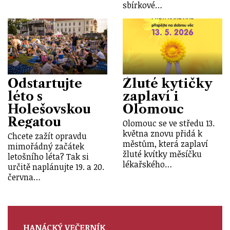
sbírkové…
Odstartujte
Žluté kytičky
léto s
zaplaví i
Holešovskou
Olomouc
Regatou
Olomouc se ve středu 13.
května znovu přidá k
Chcete zažít opravdu
městům, která zaplaví
mimořádný začátek
žluté kvítky měsíčku
letošního léta? Tak si
lékařského…
určitě naplánujte 19. a 20.
června…
HANÁCKÝ VEČERNÍK