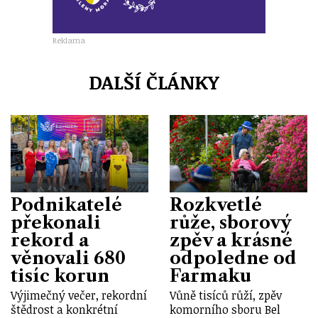
Reklama
DALŠÍ ČLÁNKY
Podnikatelé
Rozkvetlé
překonali
růže, sborový
rekord a
zpěv a krásné
věnovali 680
odpoledne od
tisíc korun
Farmaku
Výjimečný večer, rekordní
Vůně tisíců růží, zpěv
štědrost a konkrétní
komorního sboru Bel