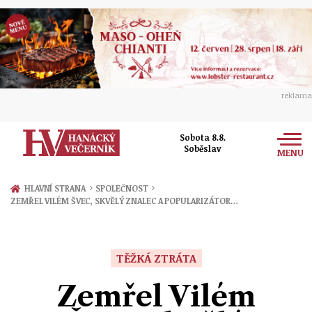
reklama
Sobota 8.8.
Soběslav
MENU
Zprávy
›
›
HLAVNÍ STRANA
SPOLEČNOST
ZEMŘEL VILÉM ŠVEC, SKVĚLÝ ZNALEC A POPULARIZÁTOR…
Rozhovory
Olomouc
Kultura
Politika
Prostějov
TĚŽKÁ ZTRÁTA
Společnost
Hudba
Ekonomika
Zemřel Vilém
Přerov
Sport
Ženy